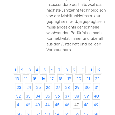
Insbesondere deshalb, weil das
nächste Jahrzehnt technologisch
von der Mobilfunkinfrastruktur
geprägt sein wird, ja geprägt sein
muss angesichts der schnelle
wachsenden Bedürfnisse nach
Konnektivität immer und überall
aus der Wirtschaft und bei den
Verbrauchern.
1
2
3
4
5
6
7
8
9
10
11
12
13
14
15
16
17
18
19
20
21
22
23
24
25
26
27
28
29
30
31
32
33
34
35
36
37
38
39
40
41
42
43
44
45
46
47
48
49
50
51
52
53
54
55
56
57
58