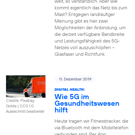
weit, so verständlich. Aber wie
kommt eigentlich das Netz bis zum
Mast? Entgegen landläufiger
Meinung gibt es hier zwei
Möglichkeiten der Anbindung, um
die derzeit verfügbare Bandbreite
und Leistungsfähigkeit des 5G-
Netzes voll auszuschöpfen –
Glasfaser und Richtfunk.
11. Dezember 2019
DIGITAL HEALTH:
Wie 5G im
Credits: Pixabay,
Gesundheitswesen
Golda
|
CC0 1.0,
hilft
Aussschnitt bearbeitet
Heute tragen wir Fitnesstracker, die
via Bluetooth mit dem Mobiltelefon
verbunden sind. Per App