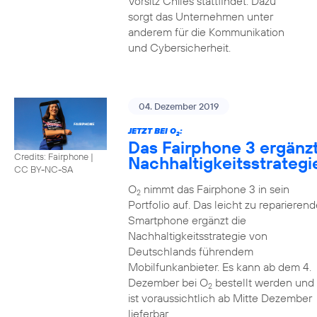
Vorsitz Chiles stattfindet. Dazu
sorgt das Unternehmen unter
anderem für die Kommunikation
und Cybersicherheit.
04. Dezember 2019
JETZT BEI O
:
2
Das Fairphone 3 ergänz
Credits: Fairphone
|
Nachhaltigkeitsstrategi
CC BY-NC-SA
O
nimmt das Fairphone 3 in sein
2
Portfolio auf. Das leicht zu reparierend
Smartphone ergänzt die
Nachhaltigkeitsstrategie von
Deutschlands führendem
Mobilfunkanbieter. Es kann ab dem 4.
Dezember bei O
bestellt werden und
2
ist voraussichtlich ab Mitte Dezember
lieferbar.