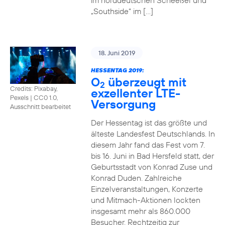
im norddeutschen Scheeßel und
„Southside“ im […]
18. Juni 2019
HESSENTAG 2019:
O
überzeugt mit
2
Credits: Pixabay,
exzellenter LTE-
Pexels
|
CC0 1.0,
Versorgung
Ausschnitt bearbeitet
Der Hessentag ist das größte und
älteste Landesfest Deutschlands. In
diesem Jahr fand das Fest vom 7.
bis 16. Juni in Bad Hersfeld statt, der
Geburtsstadt von Konrad Zuse und
Konrad Duden. Zahlreiche
Einzelveranstaltungen, Konzerte
und Mitmach-Aktionen lockten
insgesamt mehr als 860.000
Besucher. Rechtzeitig zur