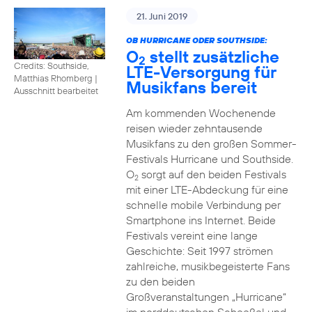
21. Juni 2019
OB HURRICANE ODER SOUTHSIDE:
O
stellt zusätzliche
2
Credits: Southside,
LTE-Versorgung für
Matthias Rhomberg
|
Musikfans bereit
Ausschnitt bearbeitet
Am kommenden Wochenende
reisen wieder zehntausende
Musikfans zu den großen Sommer-
Festivals Hurricane und Southside.
O
sorgt auf den beiden Festivals
2
mit einer LTE-Abdeckung für eine
schnelle mobile Verbindung per
Smartphone ins Internet. Beide
Festivals vereint eine lange
Geschichte: Seit 1997 strömen
zahlreiche, musikbegeisterte Fans
zu den beiden
Großveranstaltungen „Hurricane“