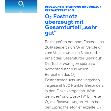
DEUTLICHE STEIGERUNG IM CONNECT
FESTNETZTEST 2019:
O
Festnetz
2
überzeugt mit
Gesamturteil „sehr
gut“
Beim großen connect Festnetztest
2019 steigert sich O
im Vergleich
2
zum Vorjahr um eine Note und
erhält das Gesamturteil „sehr gut“.
Die Tester würdigen spürbare
Verbesserungen in vielen
Bereichen des O
2
Festnetzprodukts und vergaben
insgesamt 850 Punkte. Besonders
in den Einzelkategorien „Web-
Services“ und „Web-TV“ brillierte
O
mit Bestwertungen. Auch bei
2
der „Sprachtelefonie“ erzielte O
2