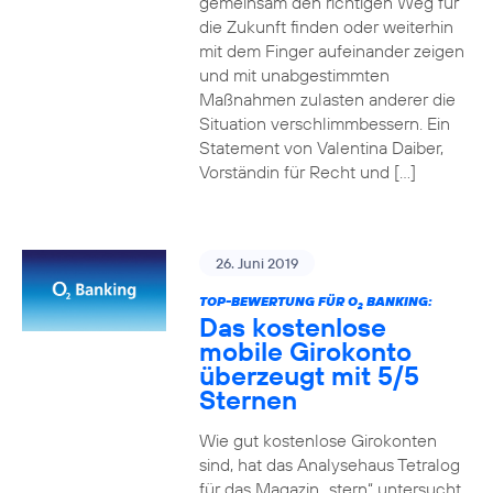
gemeinsam den richtigen Weg für
die Zukunft finden oder weiterhin
mit dem Finger aufeinander zeigen
und mit unabgestimmten
Maßnahmen zulasten anderer die
Situation verschlimmbessern. Ein
Statement von Valentina Daiber,
Vorständin für Recht und […]
26. Juni 2019
TOP-BEWERTUNG FÜR O
BANKING:
2
Das kostenlose
mobile Girokonto
überzeugt mit 5/5
Sternen
Wie gut kostenlose Girokonten
sind, hat das Analysehaus Tetralog
für das Magazin „stern“ untersucht.