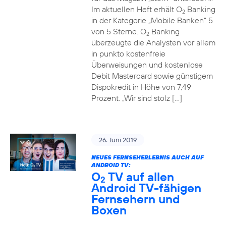
Im aktuellen Heft erhält O
Banking
2
in der Kategorie „Mobile Banken“ 5
von 5 Sterne. O
Banking
2
überzeugte die Analysten vor allem
in punkto kostenfreie
Überweisungen und kostenlose
Debit Mastercard sowie günstigem
Dispokredit in Höhe von 7,49
Prozent. „Wir sind stolz […]
26. Juni 2019
NEUES FERNSEHERLEBNIS AUCH AUF
ANDROID TV:
O
TV auf allen
2
Android TV-fähigen
Fernsehern und
Boxen