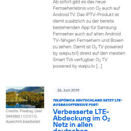
Ab sofort gibt es das neue
Fernseherlebnis von O
auch auf
2
Android TV. Das IPTV-Produkt ist
damit zusätzlich zu der bereits
bestehenden App für Samsung
Fernseher auch auf allen Android
TV-fähigen Fernsehern und Boxen
zu sehen. Damit ist O
TV powered
2
by waipu.tv1) direkt auf den meisten
Smart TVs verfügbar. O
TV
2
powered by waipu.tv […]
26. Juni 2019
TELEFÓNICA DEUTSCHLAND SETZT LTE-
AUSBAUOFFENSIVE FORT:
Verbesserte LTE-
Credits: Pixabay, User
Abdeckung im O
5443882
|
CC0 1.0,
2
Ausschnit bearbeitet
Netz in allen
deutschen