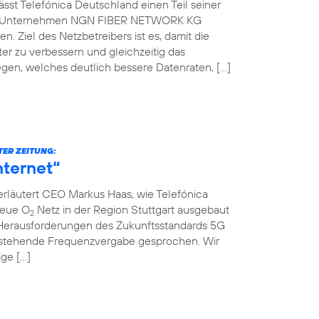
st Telefónica Deutschland einen Teil seiner
che Unternehmen NGN FIBER NETWORK KG
. Ziel des Netzbetreibers ist es, damit die
er zu verbessern und gleichzeitig das
gen, welches deutlich bessere Datenraten, […]
TER ZEITUNG:
nternet“
erläutert CEO Markus Haas, wie Telefónica
neue O
Netz in der Region Stuttgart ausgebaut
2
Herausforderungen des Zukunftsstandards 5G
nstehende Frequenzvergabe gesprochen. Wir
ige […]