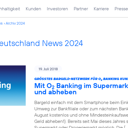
haltigkeit
Kunden
Investoren
Partner
Karriere
Presse
ws
Archiv 2024
Deutschland News 2024
19. Juli 2018
GRÖSSTES BARGELD-NETZWERK FÜR O
BANKING KUN
2
Mit O
Banking im Supermarkt
2
und abheben
Bargeld einfach mit dem Smartphone beim Eink
Umweg zur Bankfiliale oder zum nächsten Ban
August kostenlos und ohne Mindesteinkaufswert
Geld abheben1). Bereits seit Mai dieses Jahres
Supermarkt oder Drogeriemarkt möglich. Die […