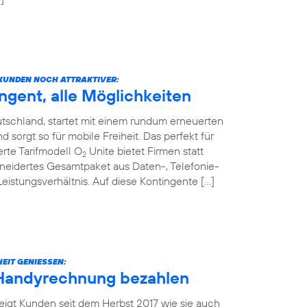
KUNDEN NOCH ATTRAKTIVER:
ngent, alle Möglichkeiten
tschland, startet mit einem rundum erneuerten
sorgt so für mobile Freiheit. Das perfekt für
rte Tarifmodell O
Unite bietet Firmen statt
2
neidertes Gesamtpaket aus Daten-, Telefonie-
stungsverhältnis. Auf diese Kontingente […]
EIT GENIESSEN:
 Handyrechnung bezahlen
eigt Kunden seit dem Herbst 2017 wie sie auch