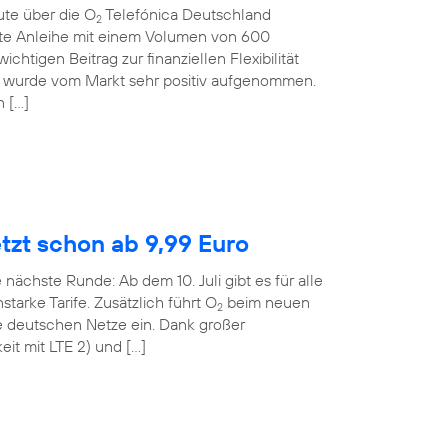
ute über die O
Telefónica Deutschland
2
rte Anleihe mit einem Volumen von 600
ichtigen Beitrag zur finanziellen Flexibilität
 wurde vom Markt sehr positiv aufgenommen.
n […]
etzt schon ab 9,99 Euro
 nächste Runde: Ab dem 10. Juli gibt es für alle
tarke Tarife. Zusätzlich führt O
beim neuen
2
le deutschen Netze ein. Dank großer
it mit LTE 2) und […]