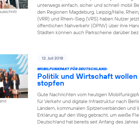
unterwegs einfach, sicher und schnell mobil B
den Regionen Magdeburg, Leipzig/Halle, Rhei
usschnitt
(VRR) und Rhein-Sieg (VRS) haben Nutzer jetzt
öffentlichen Nahverkehr (ÖPNV) über ihre Han
Städten können auch Parkscheine darüber bez
12. Juli 2018
MOBILFUNKPAKT FÜR DEUTSCHLAND:
Politik und Wirtschaft woll
stopfen
Gute Nachrichten vom heutigen Mobilfunkgipf
für Verkehr und digitale Infrastruktur nach Berl
land
Ländern, kommunalen Spitzenverbänden und Wi
Erklärung auf den Weg gebracht, um weiße Fle
Deutschland hat bereits seit Anfang des Jahres