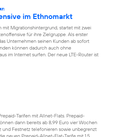
AT:
fensive im Ethnomarkt
mit Migrationshintergrund, startet mit zwei
noffensive für ihre Zielgruppe. Als erster
 das Unternehmen seinen Kunden ab sofort
Kunden können dadurch auch ohne
aus im Internet surfen. Der neue LTE-Router ist
Prepaid-Tarifen mit Allnet-Flats. Prepaid-
önnen dann bereits ab 8,99 Euro vier Wochen
z und Festnetz telefonieren sowie unbegrenzt
e neuen Prepaid-Allnet-Flat-Tarife mit 1,5