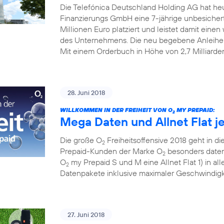
Die Telefónica Deutschland Holding AG hat he
Finanzierungs GmbH eine 7-jährige unbesiche
Millionen Euro platziert und leistet damit einen w
des Unternehmens. Die neu begebene Anleihe
Mit einem Orderbuch in Höhe von 2,7 Milliarde
28. Juni 2018
WILLKOMMEN IN DER FREIHEIT VON O
MY PREPAID:
2
Mega Daten und Allnet Flat j
Die große O
Freiheitsoffensive 2018 geht in die
2
Prepaid-Kunden der Marke O
besonders datens
2
O
my Prepaid S und M eine Allnet Flat 1) in al
2
Datenpakete inklusive maximaler Geschwindigke
27. Juni 2018