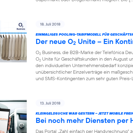
18. Juli 2018
EINMALIGES POOLING-TARIFMODELL FÜR GESCHÄFTS
Der neue O
Unite – Ein Konti
2
O
Business, die B2B-Marke der Telefónica Deu
2
O
Unite für Geschäftskunden in den August und 
2
den individuellen Unternehmensbedarf konzipie
unübersichtlicher Einzelverträge ein maßgesch
und SMS-Kontingenten zum sehr guten Preis-Lei
13. Juli 2018
KLEINGELDSUCHE WAR GESTERN – JETZT MOBILE FREIH
Bei noch mehr Diensten per
Das Portal „Zahl einfach per Handyrechnung“ z