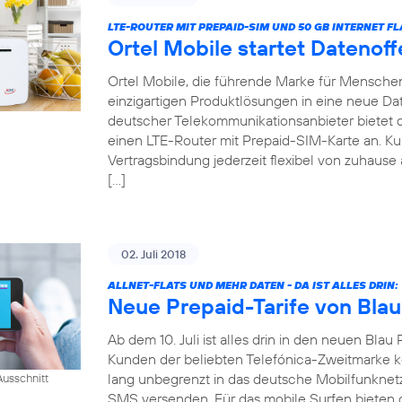
LTE-ROUTER MIT PREPAID-SIM UND 50 GB INTERNET FL
Ortel Mobile startet Datenof
Ortel Mobile, die führende Marke für Menschen 
einzigartigen Produktlösungen in eine neue Date
deutscher Telekommunikationsanbieter bietet
einen LTE-Router mit Prepaid-SIM-Karte an. 
Vertragsbindung jederzeit flexibel von zuhause 
[…]
02. Juli 2018
ALLNET-FLATS UND MEHR DATEN - DA IST ALLES DRIN:
Neue Prepaid-Tarife von Blau
Ab dem 10. Juli ist alles drin in den neuen Blau 
Kunden der beliebten Telefónica-Zweitmarke k
lang unbegrenzt in das deutsche Mobilfunknet
usschnitt
SMS versenden. Für das mobile Surfen bieten di