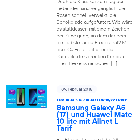
Doch die Klassiker zum Tag der
Liebenden sind vergänglich: die
Rosen schnell verwelkt, die
Schokolade aufgefuttert. Wie wäre
es stattdessen mit einem Zeichen
der Zuneigung, an dem der oder
die Liebste lange Freude hat? Mit
dem O
Free Tarif über die
2
Partnerkarte schenken Kunden
ihren Herzensmenschen […]
09. Februar 2018
TOP-DEALS BEI BLAU FÜR 19,99 EURO:
Samsung Galaxy A5
(17) und Huawei Mate
10 lite mit Allnet L
Tarif
Bei Blau gibt es vom 1. bis 28.