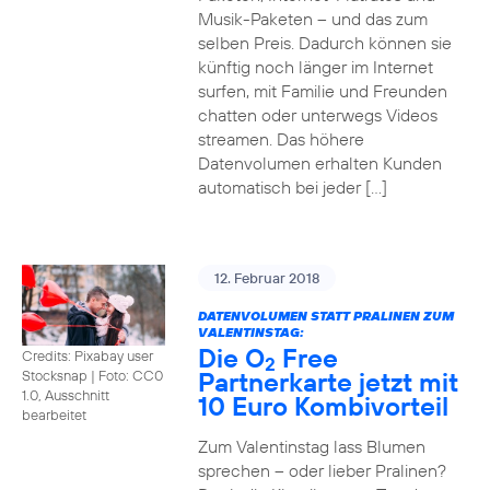
Musik-Paketen – und das zum
selben Preis. Dadurch können sie
künftig noch länger im Internet
surfen, mit Familie und Freunden
chatten oder unterwegs Videos
streamen. Das höhere
Datenvolumen erhalten Kunden
automatisch bei jeder […]
12. Februar 2018
DATENVOLUMEN STATT PRALINEN ZUM
VALENTINSTAG:
Die O
Free
Credits: Pixabay user
2
Partnerkarte jetzt mit
Stocksnap
|
Foto: CC0
1.0, Ausschnitt
10 Euro Kombivorteil
bearbeitet
Zum Valentinstag lass Blumen
sprechen – oder lieber Pralinen?