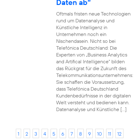
Daten ab“
Oftmals fristen neue Technologien
rund um Datenanalyse und
Künstliche Intelligenz in
Unternehmen noch ein
Nischendasein. Nicht so bei
Telefónica Deutschland: Die
Experten von „Business Analytics
and Artifical Intelligence“ bilden
das Rückgrat für die Zukunft des
Telekommunikationsunternehmens:
Sie schaffen die Voraussetzung,
dass Telefónica Deutschland
Kundenbedürfnisse in der digitalen
Welt versteht und bedienen kann.
Datenanalyse und Künstliche […]
1
2
3
4
5
6
7
8
9
10
11
12