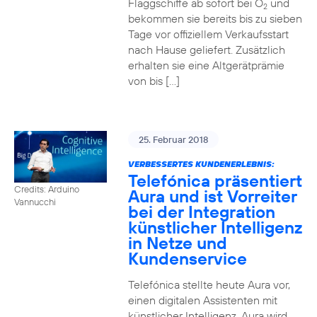
Flaggschiffe ab sofort bei O
und
2
bekommen sie bereits bis zu sieben
Tage vor offiziellem Verkaufsstart
nach Hause geliefert. Zusätzlich
erhalten sie eine Altgerätprämie
von bis […]
25. Februar 2018
VERBESSERTES KUNDENERLEBNIS:
Telefónica präsentiert
Credits: Arduino
Aura und ist Vorreiter
Vannucchi
bei der Integration
künstlicher Intelligenz
in Netze und
Kundenservice
Telefónica stellte heute Aura vor,
einen digitalen Assistenten mit
künstlicher Intelligenz. Aura wird