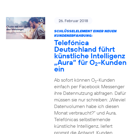
26. Februar 2018
SCHLÜSSELELEMENT EINER NEUEN
KUNDENERFAHRUNG:
Telefónica
Deutschland führt
künstliche Intelligenz
„Aura“ für O
-Kunden
2
ein
Ab sofort können O
-Kunden
2
einfach per Facebook Messenger
ihre Datennutzung abfragen. Dafür
müssen sie nur schreiben: „Wieviel
Datenvolumen habe ich diesen
Monat verbraucht?“ und Aura,
Telefónicas selbstlernende
künstliche Intelligenz, liefert
prompt die Antwort. Kunden