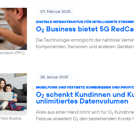
07. Februar 2025
DIGITALE INFRASTRUKTUR FÜR INTELLIGENTE STROMN
O
Business bietet 5G RedCap
2
Die Technologie ermöglicht die nahtlose Vern
Komponenten, Sensoren und anderen Geräten 
nication (PPC)
28. Januar 2025
MOBILFUNK UND FESTNETZ KOMBINIEREN UND PROFIT
O
schenkt Kundinnen und K
2
unlimitiertes Datenvolumen
Alles aus einer Hand lohnt sich für O
Kundinnen
2
Februar erweitert O
den bestehenden Kombi-Vo
tField Studios
2