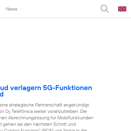
News
oud verlagern 5G-Funktionen
ud
ne strategische Partnerschaft angekündigt,
on O
Telefónica weiter voranzutreiben. Die
2
schen Abrechnungslösung für Mobilfunkkunden
zt gehen sie den nächsten Schritt und
y Control Function“ (PCF) von Nokia in die