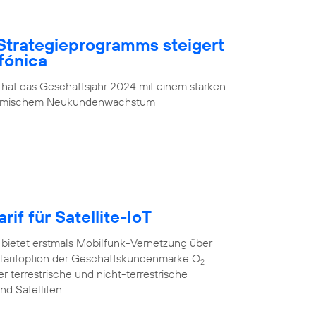
Strategieprogramms steigert
fónica
 hat das Geschäftsjahr 2024 mit einem starken
ynamischem Neukundenwachstum
rif für Satellite-IoT
 bietet erstmals Mobilfunk-Vernetzung über
oT”-Tarifoption der Geschäftskundenmarke O
2
r terrestrische und nicht-terrestrische
d Satelliten.