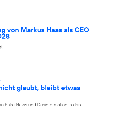
rag von Markus Haas als CEO
028
gt
:
cht glaubt, bleibt etwas
n Fake News und Desinformation in den