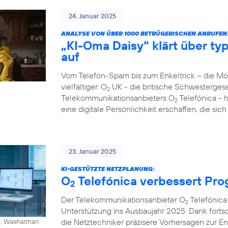
24. Januar 2025
ANALYSE VON ÜBER 1000 BETRÜGERISCHEN ANRUFEN
„KI-Oma Daisy“ klärt über ty
auf
Vom Telefon-Spam bis zum Enkeltrick – die M
vielfältiger. O
UK - die britische Schwesterges
2
Telekommunikationsanbieters O
Telefónica - 
2
eine digitale Persönlichkeit erschaffen, die si
23. Januar 2025
KI-GESTÜTZTE NETZPLANUNG:
O
Telefónica verbessert Pr
2
Der Telekommunikationsanbieter O
Telefónica 
2
Unterstützung ins Ausbaujahr 2025: Dank fortschr
die Netztechniker präzisere Vorhersagen zur 
ff, Waehatman