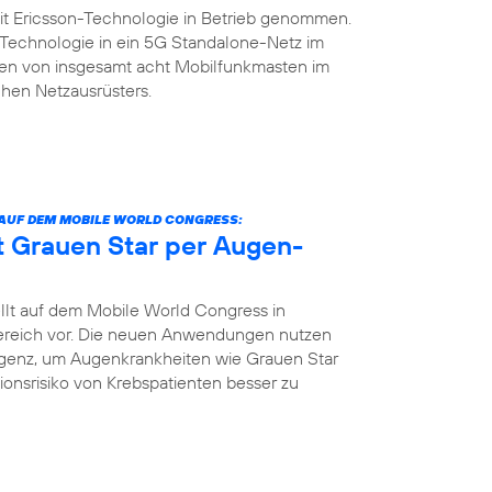
it Ericsson-Technologie in Betrieb genommen.
n-Technologie in ein 5G Standalone-Netz im
rsten von insgesamt acht Mobilfunkmasten im
hen Netzausrüsters.
 AUF DEM MOBILE WORLD CONGRESS:
nt Grauen Star per Augen-
llt auf dem Mobile World Congress in
bereich vor. Die neuen Anwendungen nutzen
igenz, um Augenkrankheiten wie Grauen Star
tionsrisiko von Krebspatienten besser zu