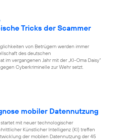
:
pische Tricks der Scammer
öglichkeiten von Betrügern werden immer
ellschaft des deutschen
hat im vergangenen Jahr mit der „KI-Oma Daisy“
ch gegen Cyberkriminelle zur Wehr setzt.
ognose mobiler Datennutzung
startet mit neuer technologischer
ittlicher Künstlicher Intelligenz (KI) treffen
Entwicklung der mobilen Datennutzung der 45