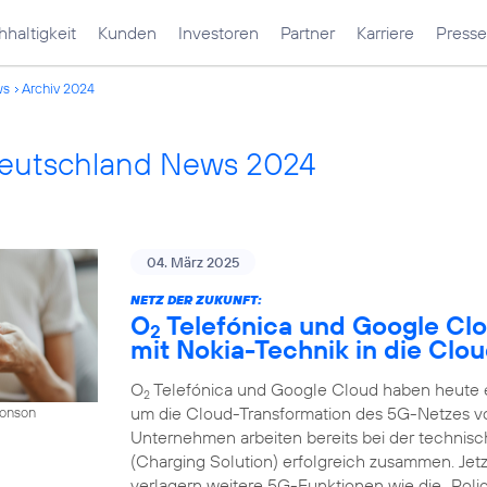
haltigkeit
Kunden
Investoren
Partner
Karriere
Presse
ws
Archiv 2024
Deutschland News 2024
04. März 2025
NETZ DER ZUKUNFT:
O
Telefónica und Google Cl
2
mit Nokia-Technik in die Clo
O
Telefónica und Google Cloud haben heute ei
2
um die Cloud-Transformation des 5G-Netzes v
Donson
Unternehmen arbeiten bereits bei der techni
(Charging Solution) erfolgreich zusammen. Jet
verlagern weitere 5G-Funktionen wie die „Polic