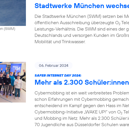
Stadtwerke München wechse
Die Stadtwerke München (SWM) setzen bei Mo
öffentlichen Ausschreibung überzeugte O
Tele
2
Leistungs-Verhältnis. Die SWM sind eines de
hen (SWM)
Deutschlands und versorgen Kunden im Großr
Mobilität und Trinkwasser.
06. Februar 2024
SAFER INTERNET DAY 2024:
Mehr als 2.300 Schüler:inne
Cybermobbing ist ein weit verbreitetes Probl
schon Erfahrungen mit Cybermobbing gemacht.
entscheidend im Kampf gegen den Hass im Netz.
Cybermobbing-Initiative „WAKE UP!“ von O
Tel
2
und Mobbing im Netz. Mehr als 2.300 Schüler:
70 Jugendliche aus Düsseldorfer Schulen waren