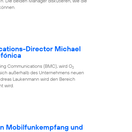
h. Die beiden Manager diskutieren, wie die
 können.
ations-Director Michael
fónica
eting Communications (BMC), wird O
2
 sich außerhalb des Unternehmens neuen
ndreas Laukenmann wird den Bereich
t wird.
en Mobilfunkempfang und