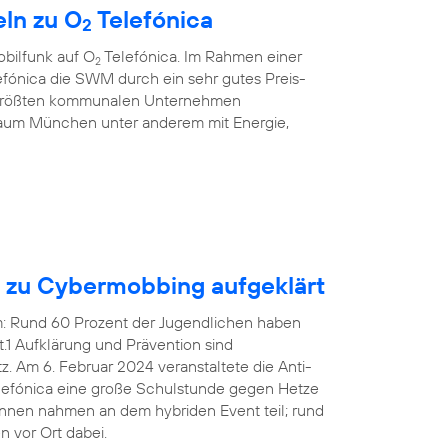
ln zu O
Telefónica
2
bilfunk auf O
Telefónica. Im Rahmen einer
2
fónica die SWM durch ein sehr gutes Preis-
r größten kommunalen Unternehmen
aum München unter anderem mit Energie,
n zu Cybermobbing aufgeklärt
em: Rund 60 Prozent der Jugendlichen haben
1 Aufklärung und Prävention sind
 Am 6. Februar 2024 veranstaltete die Anti-
efónica eine große Schulstunde gegen Hetze
innen nahmen an dem hybriden Event teil; rund
 vor Ort dabei.