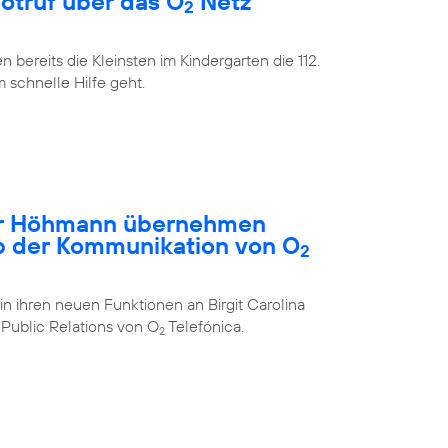
Notruf über das O
Netz
2
bereits die Kleinsten im Kindergarten die 112.
m schnelle Hilfe geht.
ar Höhmann übernehmen
b der Kommunikation von O
2
in ihren neuen Funktionen an Birgit Carolina
Public Relations von O
Telefónica.
2