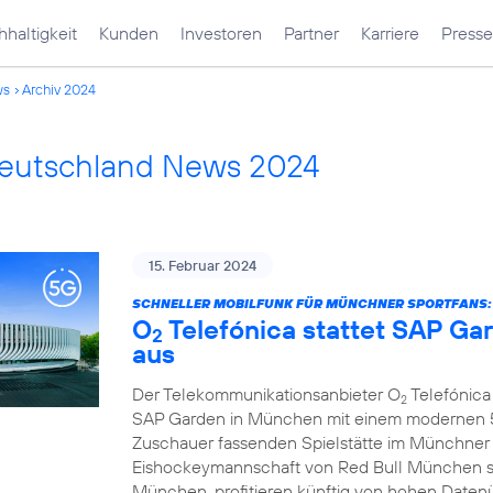
haltigkeit
Kunden
Investoren
Partner
Karriere
Presse
ws
Archiv 2024
Deutschland News 2024
15. Februar 2024
SCHNELLER MOBILFUNK FÜR MÜNCHNER SPORTFANS:
O
Telefónica stattet SAP G
2
aus
Der Telekommunikationsanbieter O
Telefónica 
2
SAP Garden in München mit einem modernen 5G
Zuschauer fassenden Spielstätte im Münchner
Eishockeymannschaft von Red Bull München s
München, profitieren künftig von hohen Daten