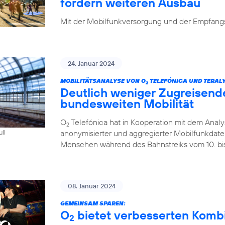
fordern weiteren Ausbau
Mit der Mobilfunkversorgung und der Empfangsq
24. Januar 2024
MOBILITÄTSANALYSE VON O
TELEFÓNICA UND TERALY
2
Deutlich weniger Zugreisend
bundesweiten Mobilität
O
Telefónica hat in Kooperation mit dem Analys
2
anonymisierter und aggregierter Mobilfunkdaten 
ull
Menschen während des Bahnstreiks vom 10. bis 
08. Januar 2024
GEMEINSAM SPAREN:
O
bietet verbesserten Kombi-
2