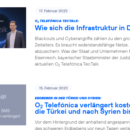
17. Februar 2023
O
TELEFÓNICA TECTALK:
2
Wie sich die Infrastruktur in
Blackouts und Cyberangriffe zählen zu den gr
Zeitalters. Es braucht widerstandsfähige Netz
abzusichern. Was der Staat und Unternehmen 
Eisenreich, bayerischer Staatsminister der Justi
aktuellen O
Telefónica TecTalk.
2
15. Februar 2023
ERDBEBEN IN DER TÜRKEI UND SYRIEN:
O
Telefónica verlängert kos
2
die Türkei und nach Syrien bi
Vor dem Hintergrund der anhaltend angespannte
des schweren Erdbebens vor neun Tagen verlä