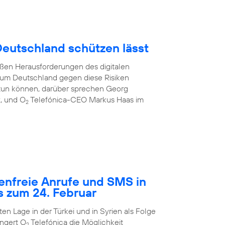
 Deutschland schützen lässt
oßen Herausforderungen des digitalen
e, um Deutschland gegen diese Risiken
tun können, darüber sprechen Georg
z, und O
Telefónica-CEO Markus Haas im
2
tenfreie Anrufe und SMS in
s zum 24. Februar
n Lage in der Türkei und in Syrien als Folge
ngert O
Telefónica die Möglichkeit
2