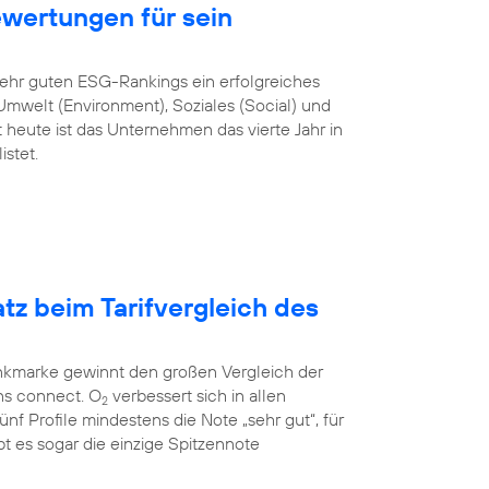
ewertungen für sein
sehr guten ESG-Rankings ein erfolgreiches
mwelt (Environment), Soziales (Social) und
heute ist das Unternehmen das vierte Jahr in
stet.
atz beim Tarifvergleich des
unkmarke gewinnt den großen Vergleich der
ns connect. O
verbessert sich in allen
2
 fünf Profile mindestens die Note „sehr gut“, für
t es sogar die einzige Spitzennote