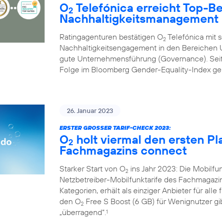
O
Telefónica erreicht Top-B
2
Nachhaltigkeitsmanagement
Ratingagenturen bestätigen O
Telefónica mit 
2
Nachhaltigkeitsengagement in den Bereichen U
gute Unternehmensführung (Governance). Seit 
Folge im Bloomberg Gender-Equality-Index geli
26. Januar 2023
ERSTER GROSSER TARIF-CHECK 2023:
O
holt viermal den ersten Pl
2
Fachmagazins connect
Starker Start von O
ins Jahr 2023: Die Mobilf
2
Netzbetreiber-Mobilfunktarife des Fachmagazi
Kategorien, erhält als einziger Anbieter für alle
den O
Free S Boost (6 GB) für Wenignutzer gib
2
„überragend“.
1