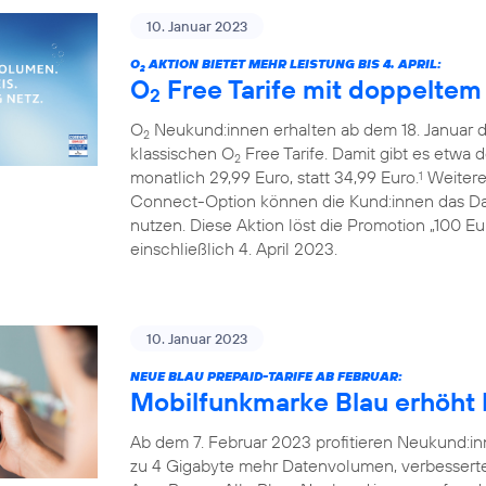
10. Januar 2023
O
AKTION BIETET MEHR LEISTUNG BIS 4. APRIL:
2
O
Free Tarife mit doppelte
2
O
Neukund:innen erhalten ab dem 18. Januar 
2
klassischen O
Free Tarife. Damit gibt es etwa 
2
monatlich 29,99 Euro, statt 34,99 Euro.
Weiterer
1
Connect-Option können die Kund:innen das Da
nutzen. Diese Aktion löst die Promotion „100 E
einschließlich 4. April 2023.
10. Januar 2023
NEUE BLAU PREPAID-TARIFE AB FEBRUAR:
Mobilfunkmarke Blau erhöht L
Ab dem 7. Februar 2023 profitieren Neukund:inn
zu 4 Gigabyte mehr Datenvolumen, verbessert