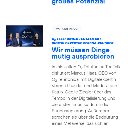
großes Potenzial
25. Mai 2022
O
TELEFÓNICA TECTALK MIT
2
DIGITALEXPERTIN VERENA PAUSDER:
Wir müssen Dinge
mutig ausprobieren
Im aktuellen O
Telefónica TecTalk
2
diskutiert Markus Haas, CEO von
O
Telefónica, mit Digitalexpertin
2
Verena Pausder und Moderatorin
Katrin-Cécile Ziegler über das
Tempo in der Digitalisierung und
die ersten Impulse durch die
Bundesregierung. Außerdem
sprechen sie über die Bedeutung
eines Metaverse, das sich an