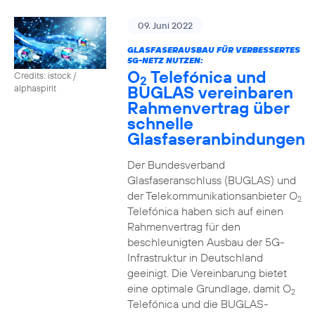
09. Juni 2022
GLASFASERAUSBAU FÜR VERBESSERTES
5G-NETZ NUTZEN:
O
Telefónica und
Credits: istock /
2
BUGLAS vereinbaren
alphaspirit
Rahmenvertrag über
schnelle
Glasfaseranbindungen
Der Bundesverband
Glasfaseranschluss (BUGLAS) und
der Telekommunikationsanbieter O
2
Telefónica haben sich auf einen
Rahmenvertrag für den
beschleunigten Ausbau der 5G-
Infrastruktur in Deutschland
geeinigt. Die Vereinbarung bietet
eine optimale Grundlage, damit O
2
Telefónica und die BUGLAS-