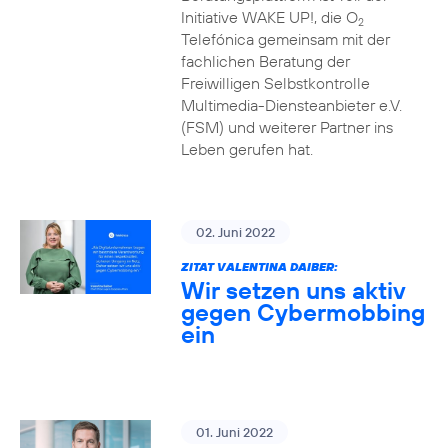
Initiative WAKE UP!, die O
2
Telefónica gemeinsam mit der
fachlichen Beratung der
Freiwilligen Selbstkontrolle
Multimedia-Diensteanbieter e.V.
(FSM) und weiterer Partner ins
Leben gerufen hat.
02. Juni 2022
ZITAT VALENTINA DAIBER:
Wir setzen uns aktiv
gegen Cybermobbing
ein
01. Juni 2022