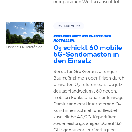
europäischen Werten ausrichtet.
25. Mai 2022
BESSERES NETZ BEI EVENTS UND
NOTFÄLLEN:
O
schickt 60 mobile
Credits: O
Telefónica
2
2
5G-Sendemasten in
den Einsatz
Sei es für Großveranstaltungen,
Baumaßnahmen oder Krisen durch
Unwetter: O
Telefónica ist ab jetzt
2
deutschlandweit mit 60 neuen,
mobilen Funkstationen unterwegs.
Damit kann das Unternehmen O
2
Kund:innen schnell und flexibel
zusätzliche 4G/2G-Kapazitäten
sowie leistungsfähiges 5G auf 3,6
GHz genau dort zur Verfügung