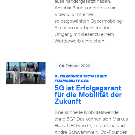
auseinandergesetzt haben.
Anschließend konnten sie ein
Videoclip mit einer
selbstgewählten Cybermobbing-
Situation und Tipps für den
Umgang mit dieser zu einem
Wettbewerb einreichen.
04. Februar 2022
O
TELEFÓNICA TECTALK MIT
2
FLIXMOBILITY CEO:
5G ist Erfolgsgarant
für die Mobilität der
Zukunft
Eine schnelle Mobilitätswende
ohne 5G? Das können sich Markus
Haas, CEO von O
Telefónica und
2
André Schwämmlein, Co-Founder