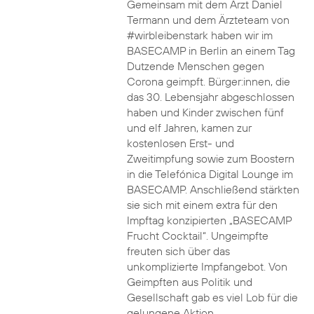
Gemeinsam mit dem Arzt Daniel
Termann und dem Ärzteteam von
#wirbleibenstark haben wir im
BASECAMP in Berlin an einem Tag
Dutzende Menschen gegen
Corona geimpft. Bürger:innen, die
das 30. Lebensjahr abgeschlossen
haben und Kinder zwischen fünf
und elf Jahren, kamen zur
kostenlosen Erst- und
Zweitimpfung sowie zum Boostern
in die Telefónica Digital Lounge im
BASECAMP. Anschließend stärkten
sie sich mit einem extra für den
Impftag konzipierten „BASECAMP
Frucht Cocktail“. Ungeimpfte
freuten sich über das
unkomplizierte Impfangebot. Von
Geimpften aus Politik und
Gesellschaft gab es viel Lob für die
gelungene Aktion.