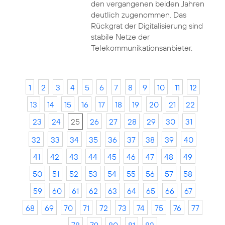
den vergangenen beiden Jahren
deutlich zugenommen. Das
Rückgrat der Digitalisierung sind
stabile Netze der
Telekommunikationsanbieter.
1
2
3
4
5
6
7
8
9
10
11
12
13
14
15
16
17
18
19
20
21
22
23
24
25
26
27
28
29
30
31
32
33
34
35
36
37
38
39
40
41
42
43
44
45
46
47
48
49
50
51
52
53
54
55
56
57
58
59
60
61
62
63
64
65
66
67
68
69
70
71
72
73
74
75
76
77