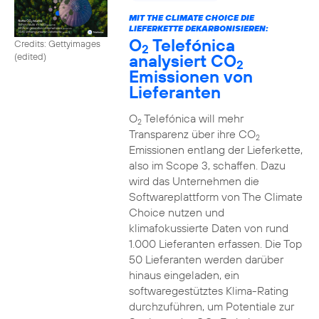
MIT THE CLIMATE CHOICE DIE
LIEFERKETTE DEKARBONISIEREN:
O
Telefónica
Credits: Gettyimages
2
analysiert CO
(edited)
2
Emissionen von
Lieferanten
O
Telefónica will mehr
2
Transparenz über ihre CO
2
Emissionen entlang der Lieferkette,
also im Scope 3, schaffen. Dazu
wird das Unternehmen die
Softwareplattform von The Climate
Choice nutzen und
klimafokussierte Daten von rund
1.000 Lieferanten erfassen. Die Top
50 Lieferanten werden darüber
hinaus eingeladen, ein
softwaregestütztes Klima-Rating
durchzuführen, um Potentiale zur