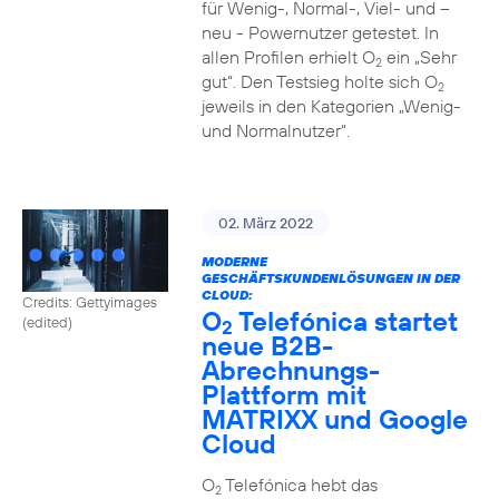
für Wenig-, Normal-, Viel- und –
neu - Powernutzer getestet. In
allen Profilen erhielt O
ein „Sehr
2
gut“. Den Testsieg holte sich O
2
jeweils in den Kategorien „Wenig-
und Normalnutzer“.
02. März 2022
MODERNE
GESCHÄFTSKUNDENLÖSUNGEN IN DER
CLOUD:
Credits: Gettyimages
O
Telefónica startet
(edited)
2
neue B2B-
Abrechnungs-
Plattform mit
MATRIXX und Google
Cloud
O
Telefónica hebt das
2