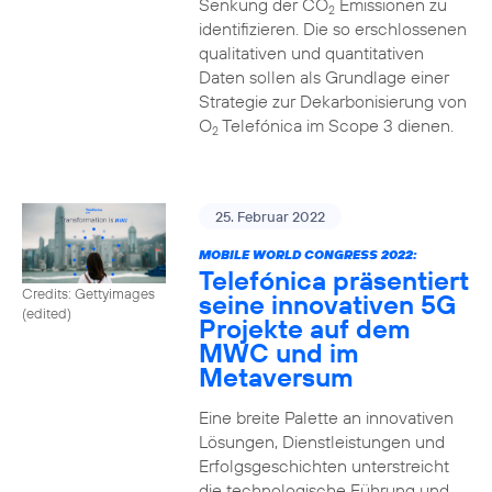
Senkung der CO
Emissionen zu
2
identifizieren. Die so erschlossenen
qualitativen und quantitativen
Daten sollen als Grundlage einer
Strategie zur Dekarbonisierung von
O
Telefónica im Scope 3 dienen.
2
25. Februar 2022
MOBILE WORLD CONGRESS 2022:
Telefónica präsentiert
Credits: Gettyimages
seine innovativen 5G
(edited)
Projekte auf dem
MWC und im
Metaversum
Eine breite Palette an innovativen
Lösungen, Dienstleistungen und
Erfolgsgeschichten unterstreicht
die technologische Führung und