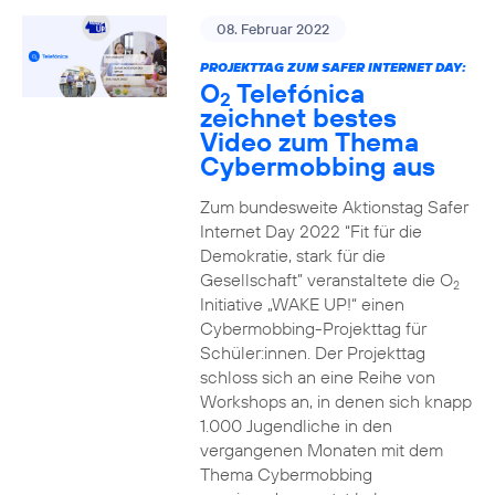
08. Februar 2022
PROJEKTTAG ZUM SAFER INTERNET DAY:
O
Telefónica
2
zeichnet bestes
Video zum Thema
Cybermobbing aus
Zum bundesweite Aktionstag Safer
Internet Day 2022 “Fit für die
Demokratie, stark für die
Gesellschaft” veranstaltete die O
2
Initiative „WAKE UP!“ einen
Cybermobbing-Projekttag für
Schüler:innen. Der Projekttag
schloss sich an eine Reihe von
Workshops an, in denen sich knapp
1.000 Jugendliche in den
vergangenen Monaten mit dem
Thema Cybermobbing