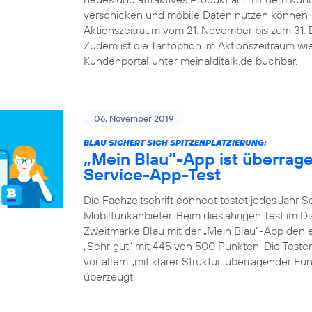
verschicken und mobile Daten nutzen können.
Aktionszeitraum vom 21. November bis zum 31. De
Zudem ist die Tarifoption im Aktionszeitraum w
Kundenportal unter meinalditalk.de buchbar.
06. November 2019
BLAU SICHERT SICH SPITZENPLATZIERUNG:
„Mein Blau“-App ist überrag
Service-App-Test
Die Fachzeitschrift connect testet jedes Jahr 
Mobilfunkanbieter. Beim diesjährigen Test im D
Zweitmarke Blau mit der „Mein Blau“-App den er
„Sehr gut“ mit 445 von 500 Punkten. Die Teste
vor allem „mit klarer Struktur, überragender F
überzeugt.