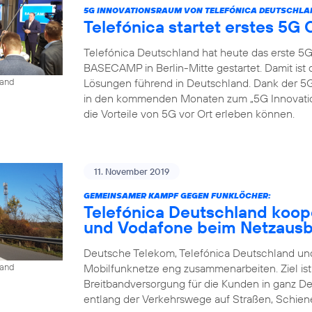
5G INNOVATIONSRAUM VON TELEFÓNICA DEUTSCHLA
Telefónica startet erstes 5
Telefónica Deutschland hat heute das erste 5
BASECAMP in Berlin-Mitte gestartet. Damit is
Lösungen führend in Deutschland. Dank der
land
in den kommenden Monaten zum „5G Innovat
die Vorteile von 5G vor Ort erleben können.
11. November 2019
GEMEINSAMER KAMPF GEGEN FUNKLÖCHER:
Telefónica Deutschland koop
und Vodafone beim Netzaus
Deutsche Telekom, Telefónica Deutschland und
Mobilfunknetze eng zusammenarbeiten. Ziel is
land
Breitbandversorgung für die Kunden in ganz D
entlang der Verkehrswege auf Straßen, Schien