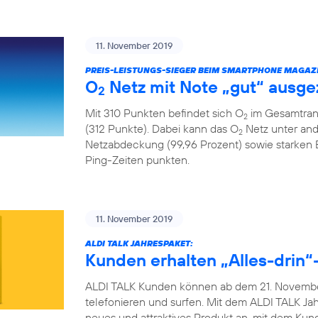
11. November 2019
PREIS-LEISTUNGS-SIEGER BEIM SMARTPHONE MAGAZI
O
Netz mit Note „gut“ ausge
2
Mit 310 Punkten befindet sich O
im Gesamtrank
2
(312 Punkte). Dabei kann das O
Netz unter and
2
Netzabdeckung (99,96 Prozent) sowie starken
Ping-Zeiten punkten.
11. November 2019
ALDI TALK JAHRESPAKET:
Kunden erhalten „Alles-drin“-
ALDI TALK Kunden können ab dem 21. November
telefonieren und surfen. Mit dem ALDI TALK Jah
neues und attraktives Produkt an, mit dem Ku