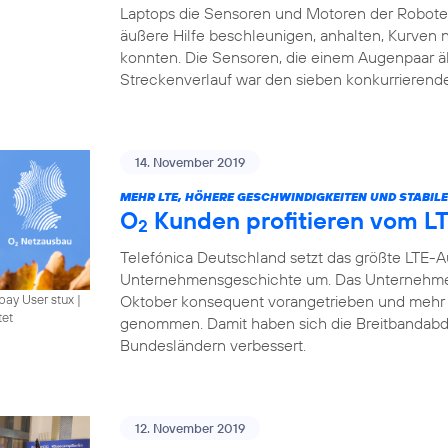
Laptops die Sensoren und Motoren der Roboter 
äußere Hilfe beschleunigen, anhalten, Kurven
konnten. Die Sensoren, die einem Augenpaar ä
Streckenverlauf war den sieben konkurrierend
14. November 2019
MEHR LTE, HÖHERE GESCHWINDIGKEITEN UND STABIL
O
Kunden profitieren vom L
2
Telefónica Deutschland setzt das größte LTE-
Unternehmensgeschichte um. Das Unternehme
Oktober konsequent vorangetrieben und mehr 
bay User stux
|
tet
genommen. Damit haben sich die Breitbandabde
Bundesländern verbessert.
12. November 2019