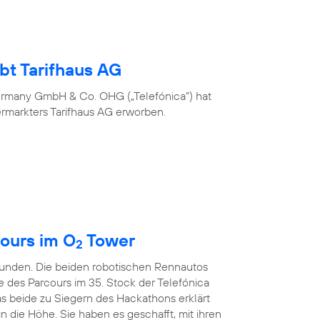
bt Tarifhaus AG
ermany GmbH & Co. OHG („Telefónica“) hat
ermarkters Tarifhaus AG erworben.
ours im O
Tower
2
kunden. Die beiden robotischen Rennautos
e des Parcours im 35. Stock der Telefónica
s beide zu Siegern des Hackathons erklärt
in die Höhe. Sie haben es geschafft, mit ihren