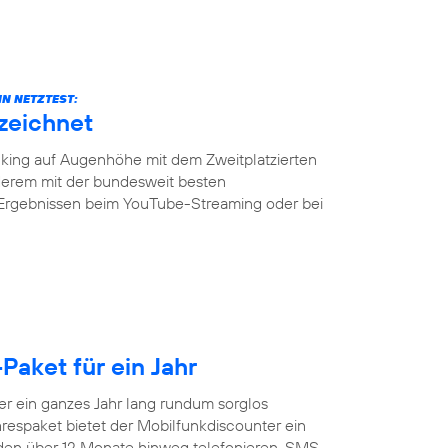
N NETZTEST:
zeichnet
ing auf Augenhöhe mit dem Zweitplatzierten
erem mit der bundesweit besten
 Ergebnissen beim YouTube-Streaming oder bei
Paket für ein Jahr
 ein ganzes Jahr lang rundum sorglos
respaket bietet der Mobilfunkdiscounter ein
nden über 12 Monate hinweg telefonieren, SMS