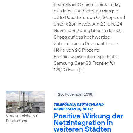
Erstmals ist O
beim Black Friday
2
mit dabei und bietet ab morgen
satte Rabatte in den O
Shops und
2
unter o2online.de. Am 23. und 24.
November 2018 gibt es in den O
2
Shops auf das hochwertige
Zubehör einen Preisnachlass in
Höhe von 20 Prozent:
Beispielsweise ist die sportliche
Samsung Gear S3 Frontier für
199,20 Euro […]
20. November 2018
TELEFÓNICA DEUTSCHLAND
VERBESSERT O
NETZ:
2
Positive Wirkung der
Credits: Telefónica
Netzintegration in
Deutschland
weiteren Städten