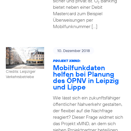
sicher und privat ist. O
Banking
2
bietet neben einer Debit
Mastercard zum Beispiel
Überweisungen per
Mobilfunknummer […]
10. Dezember 2018
PROJEKT XMND:
Mobilfunkdaten
Credits: Leipziger
helfen bei Planung
Verkehrsbetriebe
des ÖPNV in Leipzig
und Lippe
Wie lässt sich ein zukunftsfähiger
öffentlicher Nahverkehr gestalten,
der flexibel auf die Nachfrage
reagiert? Dieser Frage widmet sich
das Projekt xMND, an dem sich
sieben Projektpartner beteiligen.