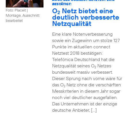
BESTÄTIGT:
O
Netz bietet eine
Foto: Placeit
|
2
deutlich verbesserte
Montage, Ausschnitt
bearbeitet
Netzqualität
Eine klare Notenverbesserung
sowie ein Zugewinn um stolze 127
Punkte im aktuellen connect
Netztest 2018 bestätigen:
Telefónica Deutschland hat die
Netzqualität seines O
Netzes
2
bundesweit massiv verbessert.
Dieser Sprung nach vorne wäre für
das O
Netz ohne die verschärften
2
Messkriterien in diesem Jahr sogar
noch viel deutlicher ausgefallen.
Das Unternehmen ist der einzige
deutsche Anbieter, […]