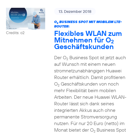
13. Dezember 2018
O
BUSINESS SPOT MIT MOBILEM LTE-
2
ROUTER:
Flexibles WLAN zum
Credits: o2
Mitnehmen für O
2
Geschäftskunden
Der O
Business Spot ist jetzt auch
2
auf Wunsch mit einem neuen
stromnetzunabhängigen Huawei
Router erhältlich. Damit profitieren
O
Geschäftskunden von noch
2
mehr Flexibilität beim mobilen
Arbeiten. Der neue Huawei WLAN-
Router lässt sich dank seines
integrierten Akkus auch ohne
permanente Stromversorgung
nutzen. Für nur 20 Euro (netto) im
Monat bietet der O
Business Spot
2