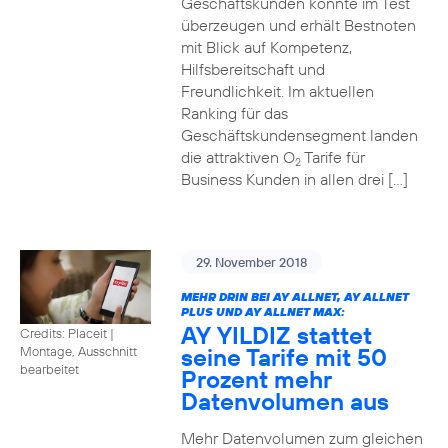
Geschäftskunden konnte im Test
überzeugen und erhält Bestnoten
mit Blick auf Kompetenz,
Hilfsbereitschaft und
Freundlichkeit. Im aktuellen
Ranking für das
Geschäftskundensegment landen
die attraktiven O
Tarife für
2
Business Kunden in allen drei […]
29. November 2018
MEHR DRIN BEI AY ALLNET, AY ALLNET
PLUS UND AY ALLNET MAX:
AY YILDIZ stattet
Credits: Placeit
|
seine Tarife mit 50
Montage, Ausschnitt
bearbeitet
Prozent mehr
Datenvolumen aus
Mehr Datenvolumen zum gleichen