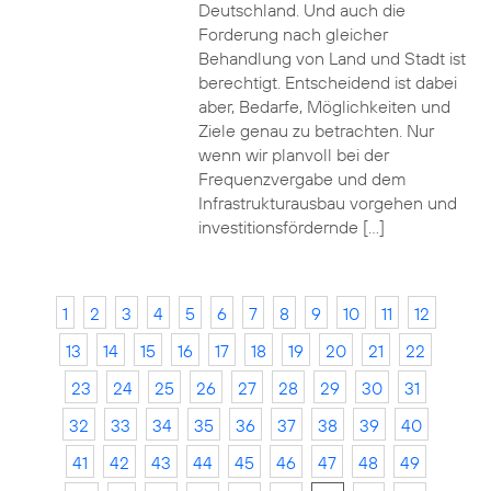
Deutschland. Und auch die
Forderung nach gleicher
Behandlung von Land und Stadt ist
berechtigt. Entscheidend ist dabei
aber, Bedarfe, Möglichkeiten und
Ziele genau zu betrachten. Nur
wenn wir planvoll bei der
Frequenzvergabe und dem
Infrastrukturausbau vorgehen und
investitionsfördernde […]
1
2
3
4
5
6
7
8
9
10
11
12
13
14
15
16
17
18
19
20
21
22
23
24
25
26
27
28
29
30
31
32
33
34
35
36
37
38
39
40
41
42
43
44
45
46
47
48
49