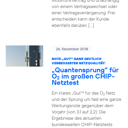
Mobilfunkvertrag und unabhängig
von einem Vertragswechsel oder
einer Vertragsverlängerung. Frei
entscheiden kann der Kunde
ebenfalls darüber, […]
26. November 2018
NOTE „GUT“ DANK DEUTLICH
VERBESSERTER NETZQUALITÄT:
„Quantensprung“ für
O
im großen CHIP-
2
Netztest
Ein klares „Gut“* für das O
Netz
2
und der Sprung um fast eine ganze
Wertungsnote gegenüber dem
Vorjahr (von 3,1 auf 2,2): Die
Ergebnisse des aktuellen
bundesweiten CHIP-Netztests