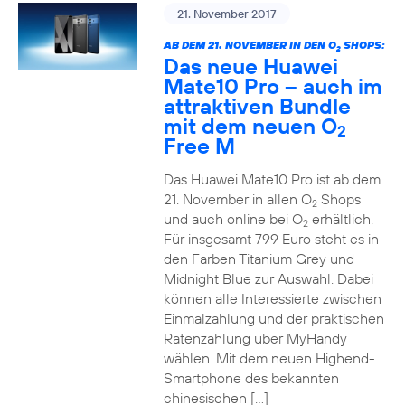
21. November 2017
AB DEM 21. NOVEMBER IN DEN O
SHOPS:
2
Das neue Huawei
Mate10 Pro – auch im
attraktiven Bundle
mit dem neuen O
2
Free M
Das Huawei Mate10 Pro ist ab dem
21. November in allen O
Shops
2
und auch online bei O
erhältlich.
2
Für insgesamt 799 Euro steht es in
den Farben Titanium Grey und
Midnight Blue zur Auswahl. Dabei
können alle Interessierte zwischen
Einmalzahlung und der praktischen
Ratenzahlung über MyHandy
wählen. Mit dem neuen Highend-
Smartphone des bekannten
chinesischen […]