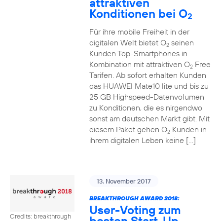
attraktiven
Konditionen bei O
2
Für ihre mobile Freiheit in der
digitalen Welt bietet O
seinen
2
Kunden Top-Smartphones in
Kombination mit attraktiven O
Free
2
Tarifen. Ab sofort erhalten Kunden
das HUAWEI Mate10 lite und bis zu
25 GB Highspeed-Datenvolumen
zu Konditionen, die es nirgendwo
sonst am deutschen Markt gibt. Mit
diesem Paket gehen O
Kunden in
2
ihrem digitalen Leben keine […]
13. November 2017
BREAKTHROUGH AWARD 2018:
User-Voting zum
Credits: breakthrough
besten Start-Up-