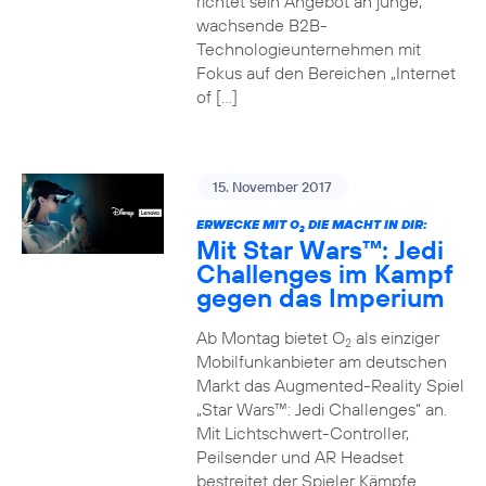
richtet sein Angebot an junge,
wachsende B2B-
Technologieunternehmen mit
Fokus auf den Bereichen „Internet
of […]
15. November 2017
ERWECKE MIT O
DIE MACHT IN DIR:
2
Mit Star Wars™: Jedi
Challenges im Kampf
gegen das Imperium
Ab Montag bietet O
als einziger
2
Mobilfunkanbieter am deutschen
Markt das Augmented-Reality Spiel
„Star Wars™: Jedi Challenges“ an.
Mit Lichtschwert-Controller,
Peilsender und AR Headset
bestreitet der Spieler Kämpfe