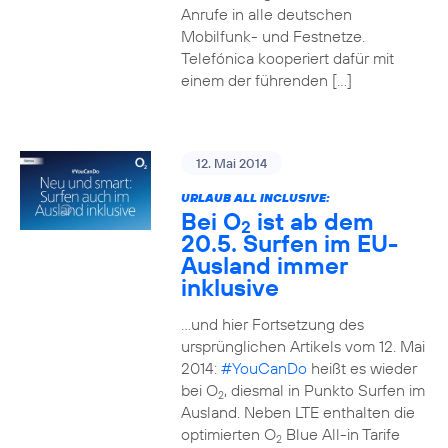
Anrufe in alle deutschen
Mobilfunk- und Festnetze.
Telefónica kooperiert dafür mit
einem der führenden […]
12. Mai 2014
URLAUB ALL INCLUSIVE:
Bei O
ist ab dem
2
20.5. Surfen im EU-
Ausland immer
inklusive
…und hier Fortsetzung des
ursprünglichen Artikels vom 12. Mai
2014:
#YouCanDo
heißt es wieder
bei O
, diesmal in Punkto Surfen im
2
Ausland. Neben LTE enthalten die
optimierten O
Blue All-in Tarife
2