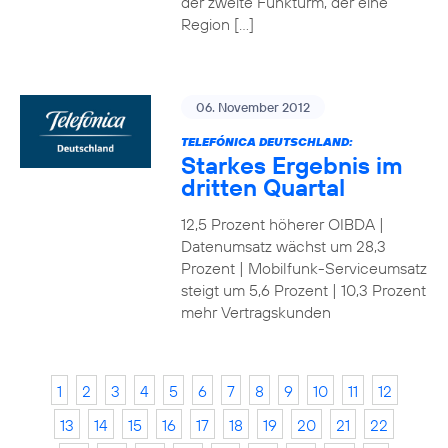
der zweite Funkturm, der eine
Region […]
06. November 2012
TELEFÓNICA DEUTSCHLAND:
Starkes Ergebnis im
dritten Quartal
12,5 Prozent höherer OIBDA |
Datenumsatz wächst um 28,3
Prozent | Mobilfunk-Serviceumsatz
steigt um 5,6 Prozent | 10,3 Prozent
mehr Vertragskunden
1
2
3
4
5
6
7
8
9
10
11
12
13
14
15
16
17
18
19
20
21
22