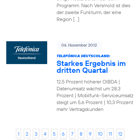
Programm. Nach Versmold ist dies
der zweite Funkturm, der eine
Region […]
06. November 2012
TELEFÓNICA DEUTSCHLAND:
Starkes Ergebnis im
dritten Quartal
12,5 Prozent höherer OIBDA |
Datenumsatz wächst um 28,3
Prozent | Mobilfunk-Serviceumsatz
steigt um 5,6 Prozent | 10,3 Prozent
mehr Vertragskunden
1
2
3
4
5
6
7
8
9
10
11
12