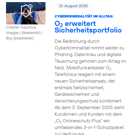
21. August 2025
CYBERKRIMINALITÄT IM ALLTAG:
O
erweitert
2
Credits: mauritius
Sicherheitsportfolio
images / Westend61 /
Boy (bearbeitet)
Die Bedrohung durch
Cyberkriminalität nimmt weiter zu.
Phishing, Datenklau und digitale
Täuschung gehören zum Alltag im
Netz. Mobilfunkanbieter O
2
Telefónica reagiert mit einem
neuen Sicherheitsansatz, der
erstmals Netzsicherheit,
Gerätesicherheit und
Versicherungsschutz kombiniert.
Ab dem 3. September 2025 steht
Kundinnen und Kunden mit dem
„O
Onlineschutz Plus“ ein
2
umfassendes 3-in-1-Schutzpaket
zur Verfügung.