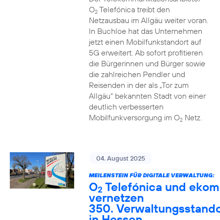
O
Telefónica treibt den
2
Netzausbau im Allgäu weiter voran.
In Buchloe hat das Unternehmen
jetzt einen Mobilfunkstandort auf
5G erweitert. Ab sofort profitieren
die Bürgerinnen und Bürger sowie
die zahlreichen Pendler und
Reisenden in der als „Tor zum
Allgäu“ bekannten Stadt von einer
deutlich verbesserten
Mobilfunkversorgung im O
Netz.
2
04. August 2025
MEILENSTEIN FÜR DIGITALE VERWALTUNG:
O
Telefónica und ekom
2
vernetzen
350. Verwaltungsstando
in Hessen