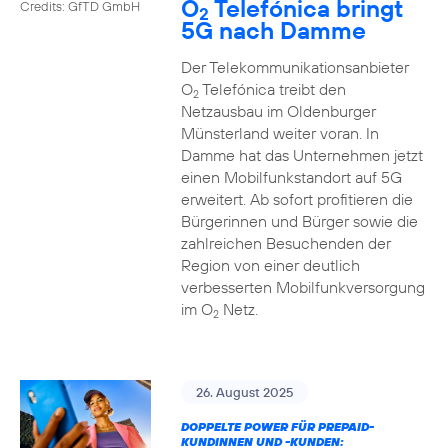
O
Telefónica bringt
Credits: GfTD GmbH
2
5G nach Damme
Der Telekommunikationsanbieter
O
Telefónica treibt den
2
Netzausbau im Oldenburger
Münsterland weiter voran. In
Damme hat das Unternehmen jetzt
einen Mobilfunkstandort auf 5G
erweitert. Ab sofort profitieren die
Bürgerinnen und Bürger sowie die
zahlreichen Besuchenden der
Region von einer deutlich
verbesserten Mobilfunkversorgung
im O
Netz.
2
26. August 2025
DOPPELTE POWER FÜR PREPAID-
KUNDINNEN UND -KUNDEN: