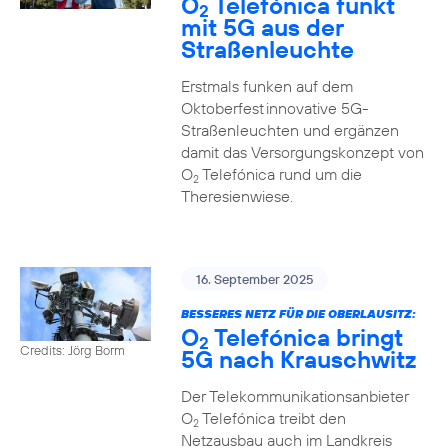
O
Telefónica funkt
2
mit 5G aus der
Straßenleuchte
Erstmals funken auf dem
Oktoberfest innovative 5G-
Straßenleuchten und ergänzen
damit das Versorgungskonzept von
O
Telefónica rund um die
2
Theresienwiese.
16. September 2025
BESSERES NETZ FÜR DIE OBERLAUSITZ:
O
Telefónica bringt
2
Credits: Jörg Borm
5G nach Krauschwitz
Der Telekommunikationsanbieter
O
Telefónica treibt den
2
Netzausbau auch im Landkreis