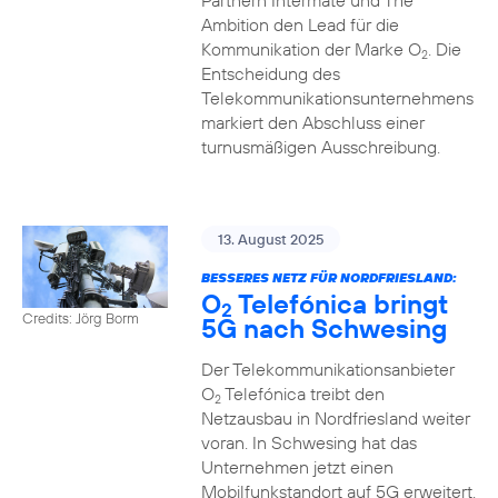
Partnern Intermate und The
Ambition den Lead für die
Kommunikation der Marke O
. Die
2
Entscheidung des
Telekommunikationsunternehmens
markiert den Abschluss einer
turnusmäßigen Ausschreibung.
13. August 2025
BESSERES NETZ FÜR NORDFRIESLAND:
O
Telefónica bringt
2
Credits: Jörg Borm
5G nach Schwesing
Der Telekommunikationsanbieter
O
Telefónica treibt den
2
Netzausbau in Nordfriesland weiter
voran. In Schwesing hat das
Unternehmen jetzt einen
Mobilfunkstandort auf 5G erweitert.