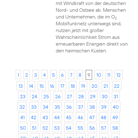
mit Windkraft von der deutschen
Nord- und Ostsee ab. Menschen
und Unternehmen, die im O
2
Mobilfunknetz unterwegs sind,
nutzen jetzt mit großer
Wahrscheinlichkeit Strom aus
erneuerbaren Energien direkt von
den heimischen Küsten.
1
2
3
4
5
6
7
8
9
10
11
12
13
14
15
16
17
18
19
20
21
22
23
24
25
26
27
28
29
30
31
32
33
34
35
36
37
38
39
40
41
42
43
44
45
46
47
48
49
50
51
52
53
54
55
56
57
58