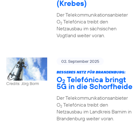
(Krebes)
Der Telekommunikationsanbieter
O
Telefónica treibt den
2
Netzausbau im sächsischen
Vogtland weiter voran.
02. September 2025
BESSERES NETZ FÜR BRANDENBURG:
O
Telefónica bringt
2
Credits: Jörg Borm
5G in die Schorfheide
Der Telekommunikationsanbieter
O
Telefónica treibt den
2
Netzausbau im Landkreis Barnim in
Brandenburg weiter voran.