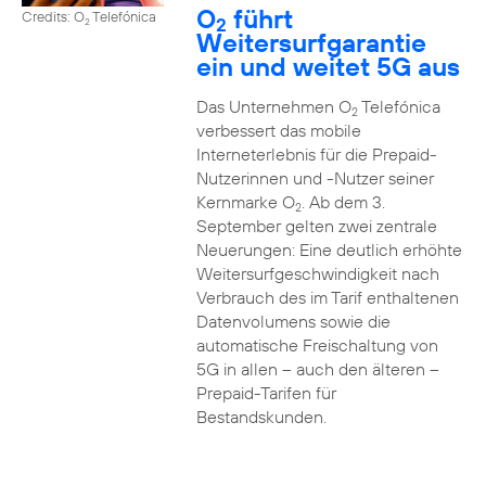
O
führt
Credits: O
Telefónica
2
2
Weitersurfgarantie
ein und weitet 5G aus
Das Unternehmen O
Telefónica
2
verbessert das mobile
Interneterlebnis für die Prepaid-
Nutzerinnen und -Nutzer seiner
Kernmarke O
. Ab dem 3.
2
September gelten zwei zentrale
Neuerungen: Eine deutlich erhöhte
Weitersurfgeschwindigkeit nach
Verbrauch des im Tarif enthaltenen
Datenvolumens sowie die
automatische Freischaltung von
5G in allen – auch den älteren –
Prepaid-Tarifen für
Bestandskunden.