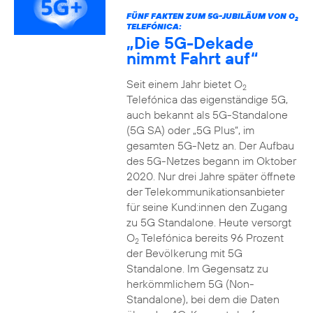
FÜNF FAKTEN ZUM 5G-JUBILÄUM VON O
2
TELEFÓNICA:
„Die 5G-Dekade
nimmt Fahrt auf“
Seit einem Jahr bietet O
2
Telefónica das eigenständige 5G,
auch bekannt als 5G-Standalone
(5G SA) oder „5G Plus“, im
gesamten 5G-Netz an. Der Aufbau
des 5G-Netzes begann im Oktober
2020. Nur drei Jahre später öffnete
der Telekommunikationsanbieter
für seine Kund:innen den Zugang
zu 5G Standalone. Heute versorgt
O
Telefónica bereits 96 Prozent
2
der Bevölkerung mit 5G
Standalone. Im Gegensatz zu
herkömmlichem 5G (Non-
Standalone), bei dem die Daten