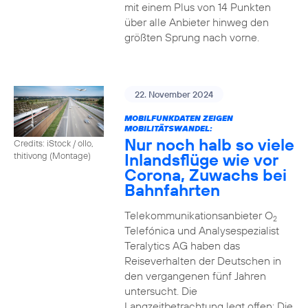
mit einem Plus von 14 Punkten
über alle Anbieter hinweg den
größten Sprung nach vorne.
22. November 2024
MOBILFUNKDATEN ZEIGEN
MOBILITÄTSWANDEL:
Nur noch halb so viele
Credits: iStock / ollo,
Inlandsflüge wie vor
thitivong (Montage)
Corona, Zuwachs bei
Bahnfahrten
Telekommunikationsanbieter O
2
Telefónica und Analysespezialist
Teralytics AG haben das
Reiseverhalten der Deutschen in
den vergangenen fünf Jahren
untersucht. Die
Langzeitbetrachtung legt offen: Die