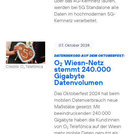
über das 4G-Kernnetz laufen,
werden bei 5G Standalone alle
Daten im hochmodernen 5G-
Kernnetz verarbeitet.
07. Oktober 2024
DATENREKORD AUF DEM OKTOBERFEST:
O
Wiesn-Netz
2
Credits: O
Telefónica
stemmt 240.000
2
Gigabyte
Datenvolumen
Das Oktoberfest 2024 hat beim
mobilen Datenverbrauch neue
Maßstäbe gesetzt. Mit
beeindruckenden 240.000
Gigabyte haben die Kund:innen
von O
Telefónica auf der Wiesn
2
mehr mobile Daten genutzt als