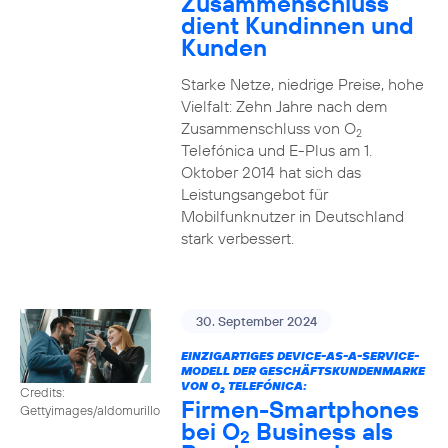
Zusammenschluss
dient Kundinnen und
Kunden
Starke Netze, niedrige Preise, hohe
Vielfalt: Zehn Jahre nach dem
Zusammenschluss von O
2
Telefónica und E-Plus am 1.
Oktober 2014 hat sich das
Leistungsangebot für
Mobilfunknutzer in Deutschland
stark verbessert.
30. September 2024
EINZIGARTIGES DEVICE-AS-A-SERVICE-
MODELL DER GESCHÄFTSKUNDENMARKE
VON O
TELEFÓNICA:
Credits:
2
Firmen-Smartphones
Gettyimages/aldomurillo
bei O
Business als
2