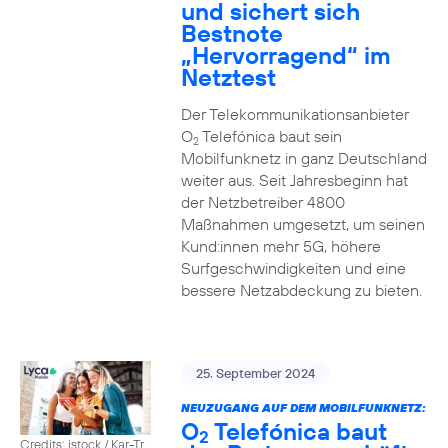
und sichert sich
Bestnote
„Hervorragend“ im
Netztest
Der Telekommunikationsanbieter
O
Telefónica baut sein
2
Mobilfunknetz in ganz Deutschland
weiter aus. Seit Jahresbeginn hat
der Netzbetreiber 4800
Maßnahmen umgesetzt, um seinen
Kund:innen mehr 5G, höhere
Surfgeschwindigkeiten und eine
bessere Netzabdeckung zu bieten.
25. September 2024
NEUZUGANG AUF DEM MOBILFUNKNETZ:
O
Telefónica baut
2
Credits: istock / Kar-Tr