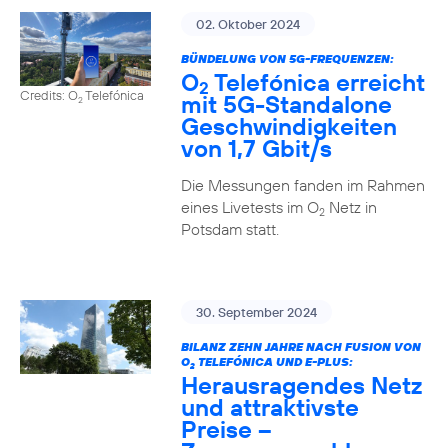
02. Oktober 2024
BÜNDELUNG VON 5G-FREQUENZEN:
O
Telefónica erreicht
2
Credits: O
Telefónica
mit 5G-Standalone
2
Geschwindigkeiten
von 1,7 Gbit/s
Die Messungen fanden im Rahmen
eines Livetests im O
Netz in
2
Potsdam statt.
30. September 2024
BILANZ ZEHN JAHRE NACH FUSION VON
O
TELEFÓNICA UND E-PLUS:
2
Herausragendes Netz
und attraktivste
Preise –