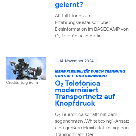
gelernt?
Alt trifft Jung zum
Erfahrungsaustausch über
Desinformation im BASECAMP von
O
Telefónica in Berlin
2
14. November 2024
MEHR FLEXIBILITÄT DURCH TRENNUNG
VON SOFT- UND HARDWARE:
O
Telefónica
Credits: Jörg Borm
2
modernisiert
Transportnetz auf
Knopfdruck
O
Telefónica schafft mit dem
2
sogenannten „Whiteboxing“-Ansatz
eine größere Flexibilität im eigenen
Transportnetz. Der