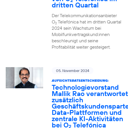
2
dritten Quartal
Der Telekommunikationsanbieter
O
Telefónica hat im dritten Quartal
2
2024 sein Wachstum bei
Mobilfunkvertragskund:innen
beschleunigt und seine
Profitabilität weiter gesteigert.
05. November 2024
AUFSICHTSRATSENTSCHEIDUNG:
Technologievorstand
Mallik Rao verantwortet
zusätzlich
Geschäftskundensparte
Data-Plattformen und
zentrale KI-Aktivitäten
bei O
Telefónica
2