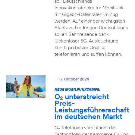
soll Deutschlands
Innovationsstrecke für Mobilfunk
mit Gigabit-Datenraten im Zug
werden. Auf einer der wichtigsten
Städteverbindungen Deutschlands
sollen Bahnreisende dank
lückenloser 5G-Ausleuchtung
künftig in bester Qualität
telefonieren und surfen können.
17. Oktober 2024
NEUE MOBILFUNKTARIFE:
O
unterstreicht
2
Preis-
Leistungsführerschaft
im deutschen Markt
O
Telefónica vereinfacht das
2
Tarifportfolio der Kernmarke O
und