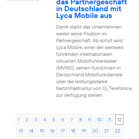
das Partnergeschäft
in Deutschland mit
Lyca Mobile aus
Damit stärkt das Unternehmen
weiter seine Position im
Partnergeschäft. Ab sofort wird
Lyca Mobile, einer der weltweit
führenden internationalen
virtuellen Mobilfunkanbieter
(MVNO), seinen Kund:innen in
Deutschland Mobilfunkdienste
über die leistungsstarke
Netzinfrastruktur von O
Telefónica
2
zur Verfügung stellen.
1
2
3
4
5
6
7
8
9
10
11
12
13
14
15
16
17
18
19
20
21
22