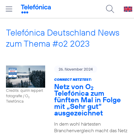
Telefónica Deutschland News
zum Thema #o2 2023
26. November 2024
CONNECT NETZTEST:
Netz von O
2
Credits: quirin leppert
Telefónica zum
fotografie / O
fünften Mal in Folge
2
Telefónica
mit „Sehr gut“
ausgezeichnet
In dem wohl härtesten
Branchenvergleich macht das Netz