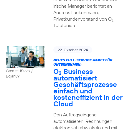
irische Manager berichtet an
Andreas Laukenmann,
Privatkundenvorstand von O
2
Telefonica.
22. Oktober 2024
NEUES FULL-SERVICE-PAKET FÜR
UNTERNEHMEN:
O
Business
Credits: iStock /
2
automatisiert
Bojan89
Geschäftsprozesse
einfach und
kosteneffizient in der
Cloud
Den Auftragseingang
automatisieren, Rechnungen
elektronisch abwickeln und mit