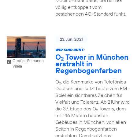
Mobilfunkstandards, bei der 5G
völlig entkoppelt vom
bestehenden 4G-Standard funkt.
23. Juni 2021
WIR SIND BUNT:
O
Tower in München
2
Credits: Fernanda
erstrahlt in
Vilela
Regenbogenfarben
O
, die Kernmarke von Telefónica
2
Deutschland, setzt heute zum EM-
Spiel ein sichtbares Zeichen für
Vielfalt und Toleranz. Ab 21Uhr wird
die 37. Etage des O
Towers, dem
2
mit 146 Metern höchsten
Gebäudes in München, von allen
Seiten in Regenbogenfarben
erstrahlen. Damit setzt das