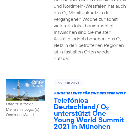
und Nordrhein-Westfalen hat auch
das O
Mobilfunknetz in der
2
vergangenen Woche zunächst
vielerorts lokal beeinträchtigt.
Inzwischen sind die meisten
Ausfälle jedoch behoben, das O
2
Netz in den betroffenen Regionen
ist in fast allen Orten wieder
nutzbar.
22. Juli 2021
JUNGE TALENTE FÜR EINE BESSERE WELT:
Telefónica
Credits: iStock /
Deutschland/ O
2
Meinzahn; Logo: (c)
unterstützt One
OneYoungWorld
Young World Summit
2021 in München