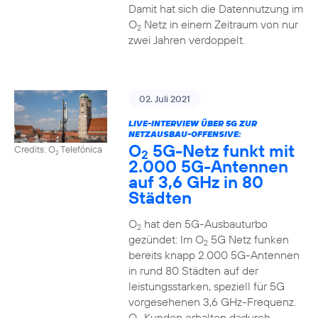
Damit hat sich die Datennutzung im
O
Netz in einem Zeitraum von nur
2
zwei Jahren verdoppelt.
02. Juli 2021
LIVE-INTERVIEW ÜBER 5G ZUR
NETZAUSBAU-OFFENSIVE:
O
5G-Netz funkt mit
Credits: O
Telefónica
2
2
2.000 5G-Antennen
auf 3,6 GHz in 80
Städten
O
hat den 5G-Ausbauturbo
2
gezündet: Im O
5G Netz funken
2
bereits knapp 2.000 5G-Antennen
in rund 80 Städten auf der
leistungsstarken, speziell für 5G
vorgesehenen 3,6 GHz-Frequenz.
O
Kunden erhalten dadurch