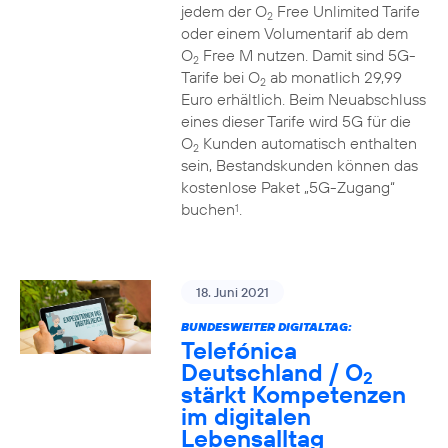
jedem der O
Free Unlimited Tarife
2
oder einem Volumentarif ab dem
O
Free M nutzen. Damit sind 5G-
2
Tarife bei O
ab monatlich 29,99
2
Euro erhältlich. Beim Neuabschluss
eines dieser Tarife wird 5G für die
O
Kunden automatisch enthalten
2
sein, Bestandskunden können das
kostenlose Paket „5G-Zugang“
buchen
.
1
18. Juni 2021
BUNDESWEITER DIGITALTAG:
Telefónica
Deutschland / O
2
stärkt Kompetenzen
im digitalen
Lebensalltag