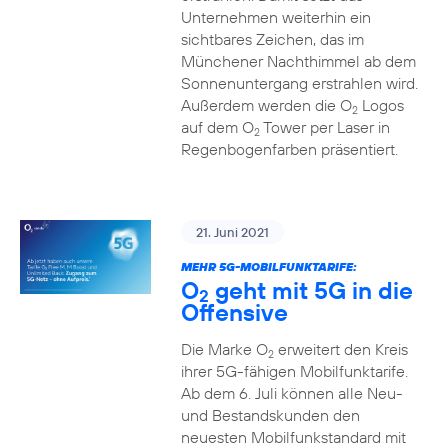
Unternehmen weiterhin ein
sichtbares Zeichen, das im
Münchener Nachthimmel ab dem
Sonnenuntergang erstrahlen wird.
Außerdem werden die O
Logos
2
auf dem O
Tower per Laser in
2
Regenbogenfarben präsentiert.
21. Juni 2021
MEHR 5G-MOBILFUNKTARIFE:
O
geht mit 5G in die
2
Offensive
Die Marke O
erweitert den Kreis
2
ihrer 5G-fähigen Mobilfunktarife.
Ab dem 6. Juli können alle Neu-
und Bestandskunden den
neuesten Mobilfunkstandard mit