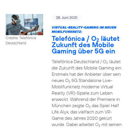
28. Juni 2021
VIRTUAL-REALITY-GAMING IM NEUEN
MOBILFUNKNETZ:
Telefónica / O
läutet
Credits: Telefónica
2
Zukunft des Mobile
Deutschland
Gaming über 5G ein
Telefónica Deutschland / O
läutet
2
die Zukunft des Mobile Gaming ein:
Erstmals hat der Anbieter über sein
neues O
5G Standalone Live-
2
Mobilfunknetz moderne Virtual
Reality (VR)-Spiele zum Leben
erweckt. Während der Premiere in
München zeigte O
das Spiel Half
2
Life Alyx, das vielfach zum VR-
Game des Jahres 2020 gekürt
wurde. Dabei arbeitet O
mit seinen
2