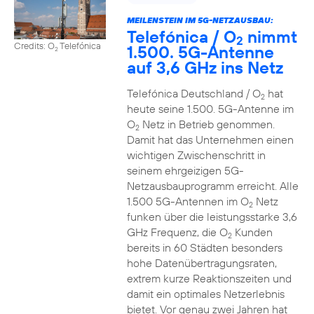
MEILENSTEIN IM 5G-NETZAUSBAU:
Telefónica / O
nimmt
2
Credits: O
Telefónica
1.500. 5G-Antenne
2
auf 3,6 GHz ins Netz
Telefónica Deutschland / O
hat
2
heute seine 1.500. 5G-Antenne im
O
Netz in Betrieb genommen.
2
Damit hat das Unternehmen einen
wichtigen Zwischenschritt in
seinem ehrgeizigen 5G-
Netzausbauprogramm erreicht. Alle
1.500 5G-Antennen im O
Netz
2
funken über die leistungsstarke 3,6
GHz Frequenz, die O
Kunden
2
bereits in 60 Städten besonders
hohe Datenübertragungsraten,
extrem kurze Reaktionszeiten und
damit ein optimales Netzerlebnis
bietet. Vor genau zwei Jahren hat