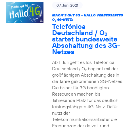
07. Juni 2021
MACH’S GUT 3G – HALLO VERBESSERTES
O
4G-NETZ:
2
Telefónica
Deutschland / O
2
startet bundesweite
Abschaltung des 3G-
Netzes
Ab 1. Juli geht es los: Telefónica
Deutschland / O
beginnt mit der
2
großflächigen Abschaltung des in
die Jahre gekommenen 3G-Netzes.
Die bisher für 3G benötigten
Ressourcen machen bis
Jahresende Platz für das deutlich
leistungsfähigere 4G-Netz. Dafür
nutzt der
Telekommunikationsanbieter die
Frequenzen der derzeit rund