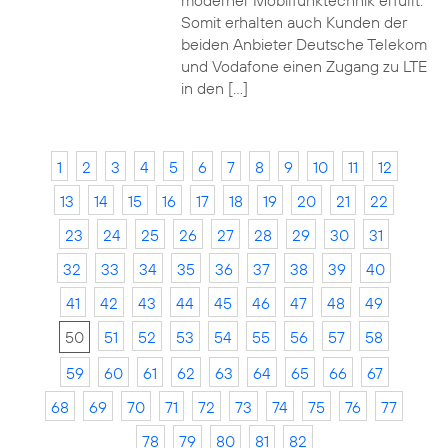
moderner Mobilfunktechnik erfüllt.
Somit erhalten auch Kunden der
beiden Anbieter Deutsche Telekom
und Vodafone einen Zugang zu LTE
in den […]
1
2
3
4
5
6
7
8
9
10
11
12
13
14
15
16
17
18
19
20
21
22
23
24
25
26
27
28
29
30
31
32
33
34
35
36
37
38
39
40
41
42
43
44
45
46
47
48
49
50
51
52
53
54
55
56
57
58
59
60
61
62
63
64
65
66
67
68
69
70
71
72
73
74
75
76
77
78
79
80
81
82