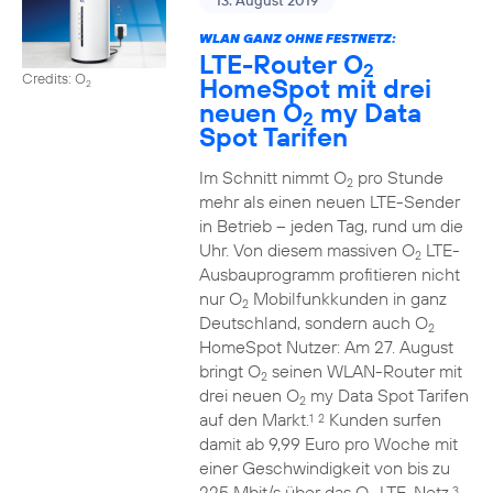
13. August 2019
WLAN GANZ OHNE FESTNETZ:
LTE-Router O
2
Credits: O
HomeSpot mit drei
2
neuen O
my Data
2
Spot Tarifen
Im Schnitt nimmt O
pro Stunde
2
mehr als einen neuen LTE-Sender
in Betrieb – jeden Tag, rund um die
Uhr. Von diesem massiven O
LTE-
2
Ausbauprogramm profitieren nicht
nur O
Mobilfunkkunden in ganz
2
Deutschland, sondern auch O
2
HomeSpot Nutzer: Am 27. August
bringt O
seinen WLAN-Router mit
2
drei neuen O
my Data Spot Tarifen
2
auf den Markt.
Kunden surfen
1
2
damit ab 9,99 Euro pro Woche mit
einer Geschwindigkeit von bis zu
225 Mbit/s über das O
LTE-Netz.
3