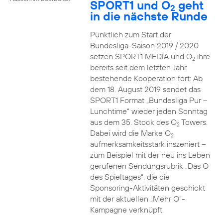
SPORT1 und O
geht
2
in die nächste Runde
Pünktlich zum Start der
Bundesliga-Saison 2019 / 2020
setzen SPORT1 MEDIA und O
ihre
2
bereits seit dem letzten Jahr
bestehende Kooperation fort: Ab
dem 18. August 2019 sendet das
SPORT1 Format „Bundesliga Pur –
Lunchtime“ wieder jeden Sonntag
aus dem 35. Stock des O
Towers.
2
Dabei wird die Marke O
2
aufmerksamkeitsstark inszeniert –
zum Beispiel mit der neu ins Leben
gerufenen Sendungsrubrik „Das O
des Spieltages“, die die
Sponsoring-Aktivitäten geschickt
mit der aktuellen „Mehr O“-
Kampagne verknüpft.