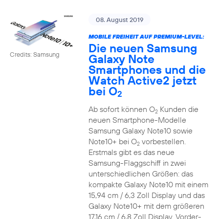
08. August 2019
MOBILE FREIHEIT AUF PREMIUM-LEVEL:
Die neuen Samsung
Credits: Samsung
Galaxy Note
Smartphones und die
Watch Active2 jetzt
bei O
2
Ab sofort können O
Kunden die
2
neuen Smartphone-Modelle
Samsung Galaxy Note10 sowie
Note10+ bei O
vorbestellen.
2
Erstmals gibt es das neue
Samsung-Flaggschiff in zwei
unterschiedlichen Größen: das
kompakte Galaxy Note10 mit einem
15,94 cm / 6,3 Zoll Display und das
Galaxy Note10+ mit dem größeren
17,16 cm / 6,8 Zoll Display. Vorder-