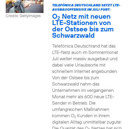
TELEFÓNICA DEUTSCHLAND SETZT LTE-
AUSBAUOFFENSIVE IM JULI FORT:
O
Netz mit neuen
Credits: Gettyimages
2
LTE-Stationen von
der Ostsee bis zum
Schwarzwald
Telefónica Deutschland hat das
LTE-Netz auch im Sommermonat
Juli weiter massiv ausgebaut und
dabei viele Urlaubsorte mit
schnellem Internet angebunden.
Von der Ostsee bis zum
Schwarzwald nahm das
Unternehmen im vergangenen
Monat mehr als 600 neue LTE-
Sender in Betrieb. Die
umfangreichen Maßnahmen
kommen O
Kunden in ihrem
2
digitalen Alltag unmittelbar zugute:
Die Qualität des O
Netzes hat sich