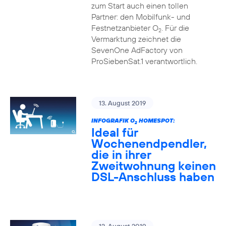
zum Start auch einen tollen
Partner: den Mobilfunk- und
Festnetzanbieter O
. Für die
2
Vermarktung zeichnet die
SevenOne AdFactory von
ProSiebenSat.1 verantwortlich.
13. August 2019
INFOGRAFIK O
HOMESPOT:
2
Ideal für
Wochenendpendler,
die in ihrer
Zweitwohnung keinen
DSL-Anschluss haben