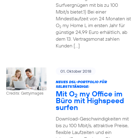
Surfvergnügen mit bis zu 100
Mbit/s bietet.1) Bei einer
Mindestlaufzeit von 24 Monaten ist
O
my Home L im ersten Jahr für
2
günstige 24,99 Euro erhältlich, ab
dem 13. Vertragsmonat zahlen
Kunden […]
01. Oktober 2018
NEUES DSL-PORTFOLIO FÜR
SELBSTSTÄNDIGE:
Mit O
my Office im
Credits: Gettyimages
2
Büro mit Highspeed
surfen
Download-Geschwindigkeiten mit
bis zu 100 Mbit/s, attraktive Preise,
flexible Laufzeiten und ein