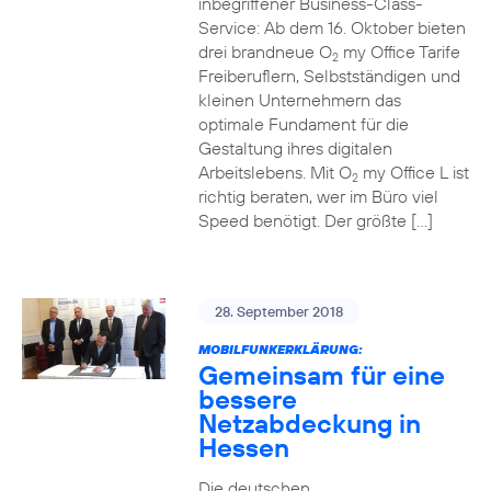
inbegriffener Business-Class-
Service: Ab dem 16. Oktober bieten
drei brandneue O
my Office Tarife
2
Freiberuflern, Selbstständigen und
kleinen Unternehmern das
optimale Fundament für die
Gestaltung ihres digitalen
Arbeitslebens. Mit O
my Office L ist
2
richtig beraten, wer im Büro viel
Speed benötigt. Der größte […]
28. September 2018
MOBILFUNKERKLÄRUNG:
Gemeinsam für eine
bessere
Netzabdeckung in
Hessen
Die deutschen