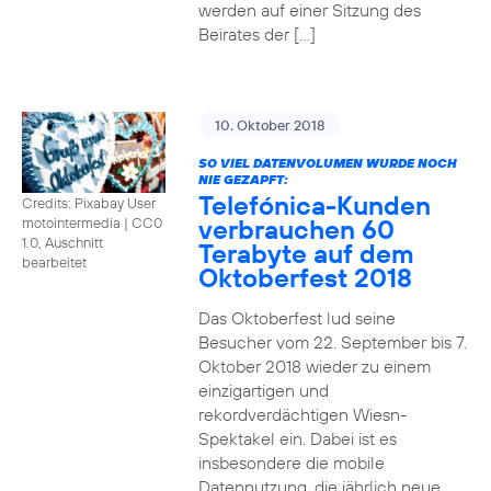
werden auf einer Sitzung des
Beirates der […]
10. Oktober 2018
SO VIEL DATENVOLUMEN WURDE NOCH
NIE GEZAPFT:
Telefónica-Kunden
Credits: Pixabay User
verbrauchen 60
motointermedia
|
CC0
1.0, Auschnitt
Terabyte auf dem
bearbeitet
Oktoberfest 2018
Das Oktoberfest lud seine
Besucher vom 22. September bis 7.
Oktober 2018 wieder zu einem
einzigartigen und
rekordverdächtigen Wiesn-
Spektakel ein. Dabei ist es
insbesondere die mobile
Datennutzung, die jährlich neue