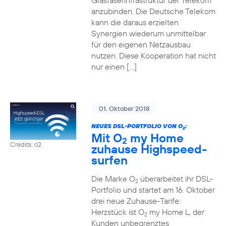
Glasfaserinfrastruktur der Telekom
anzubinden. Die Deutsche Telekom
kann die daraus erzielten
Synergien wiederum unmittelbar
für den eigenen Netzausbau
nutzen. Diese Kooperation hat nicht
nur einen […]
01. Oktober 2018
NEUES DSL-PORTFOLIO VON O
:
2
Mit O
my Home
2
Credits: o2
zuhause Highspeed-
surfen
Die Marke O
überarbeitet ihr DSL-
2
Portfolio und startet am 16. Oktober
drei neue Zuhause-Tarife:
Herzstück ist O
my Home L, der
2
Kunden unbegrenztes