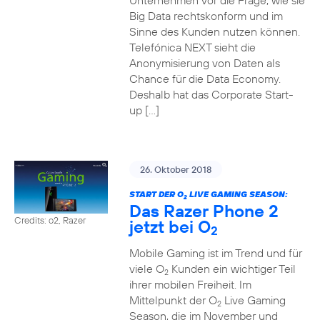
Unternehmen vor die Frage, wie sie
Big Data rechtskonform und im
Sinne des Kunden nutzen können.
Telefónica NEXT sieht die
Anonymisierung von Daten als
Chance für die Data Economy.
Deshalb hat das Corporate Start-
up […]
26. Oktober 2018
START DER O
LIVE GAMING SEASON:
2
Das Razer Phone 2
Credits: o2, Razer
jetzt bei O
2
Mobile Gaming ist im Trend und für
viele O
Kunden ein wichtiger Teil
2
ihrer mobilen Freiheit. Im
Mittelpunkt der O
Live Gaming
2
Season, die im November und