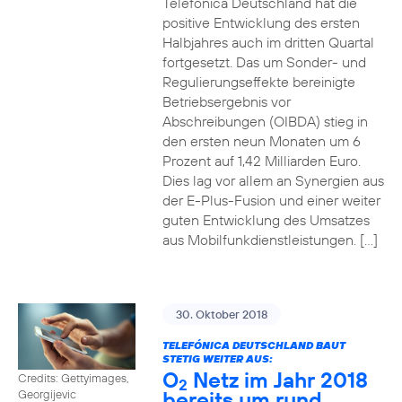
Telefónica Deutschland hat die
positive Entwicklung des ersten
Halbjahres auch im dritten Quartal
fortgesetzt. Das um Sonder- und
Regulierungseffekte bereinigte
Betriebsergebnis vor
Abschreibungen (OIBDA) stieg in
den ersten neun Monaten um 6
Prozent auf 1,42 Milliarden Euro.
Dies lag vor allem an Synergien aus
der E-Plus-Fusion und einer weiter
guten Entwicklung des Umsatzes
aus Mobilfunkdienstleistungen. […]
30. Oktober 2018
TELEFÓNICA DEUTSCHLAND BAUT
STETIG WEITER AUS:
O
Netz im Jahr 2018
Credits: Gettyimages,
2
bereits um rund
Georgijevic