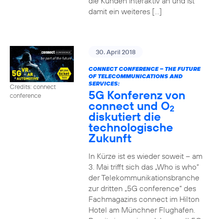
die Kunden interaktiv an und ist
damit ein weiteres […]
30. April 2018
CONNECT CONFERENCE – THE FUTURE
OF TELECOMMUNICATIONS AND
SERVICES:
Credits: connect
5G Konferenz von
conference
connect und O
2
diskutiert die
technologische
Zukunft
In Kürze ist es wieder soweit – am
3. Mai trifft sich das „Who is who“
der Telekommunikationsbranche
zur dritten „5G conference“ des
Fachmagazins connect im Hilton
Hotel am Münchner Flughafen.