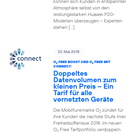
können sich Kunden in entspannter
Atmosphäre selbst von den
leistungsstarken Huawei P20-
Modellen überzeugen – Experten
stehen […]
23. Mai 2018
O
FREE BOOST UND O
FREE MIT
2
2
CONNECT:
Doppeltes
Datenvolumen zum
kleinen Preis – Ein
Tarif für alle
vernetzten Geräte
Die Mobilfunkmarke O
zündet für
2
ihre Kunden die nächste Stufe ihrer
Freiheitsoffensive 2018. Im neuen
O
Free Tarifportfolio verdoppeln
2