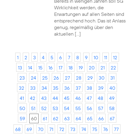
Bereits in wenigen Jahren soll 5G
Wirklichkeit werden, die
Erwartungen auf allen Seiten sind
entsprechend hoch. Das ist Anlass
genug, regelmäßig über den
aktuellen […]
1
2
3
4
5
6
7
8
9
10
11
12
13
14
15
16
17
18
19
20
21
22
23
24
25
26
27
28
29
30
31
32
33
34
35
36
37
38
39
40
41
42
43
44
45
46
47
48
49
50
51
52
53
54
55
56
57
58
59
60
61
62
63
64
65
66
67
68
69
70
71
72
73
74
75
76
77