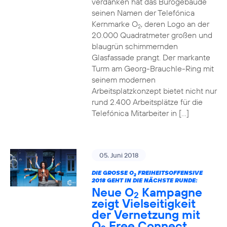
verdanken hat das Bürogebäude
seinen Namen der Telefónica
Kernmarke O
, deren Logo an der
2
20.000 Quadratmeter großen und
blaugrün schimmernden
Glasfassade prangt. Der markante
Turm am Georg-Brauchle-Ring mit
seinem modernen
Arbeitsplatzkonzept bietet nicht nur
rund 2.400 Arbeitsplätze für die
Telefónica Mitarbeiter in […]
05. Juni 2018
DIE GROSSE O
FREIHEITSOFFENSIVE
2
2018 GEHT IN DIE NÄCHSTE RUNDE:
Neue O
Kampagne
2
zeigt Vielseitigkeit
der Vernetzung mit
O
Free Connect