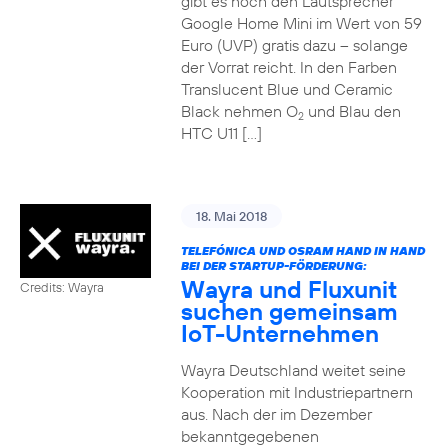
gibt es noch den Lautsprecher
Google Home Mini im Wert von 59
Euro (UVP) gratis dazu – solange
der Vorrat reicht. In den Farben
Translucent Blue und Ceramic
Black nehmen O
und Blau den
2
HTC U11 […]
18. Mai 2018
TELEFÓNICA UND OSRAM HAND IN HAND
BEI DER STARTUP-FÖRDERUNG:
Wayra und Fluxunit
Credits: Wayra
suchen gemeinsam
IoT-Unternehmen
Wayra Deutschland weitet seine
Kooperation mit Industriepartnern
aus. Nach der im Dezember
bekanntgegebenen