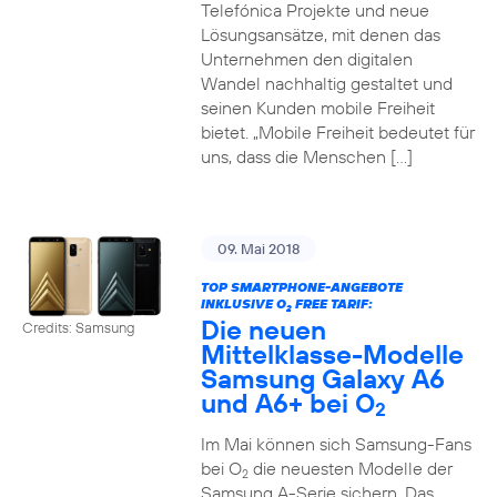
Telefónica Projekte und neue
Lösungsansätze, mit denen das
Unternehmen den digitalen
Wandel nachhaltig gestaltet und
seinen Kunden mobile Freiheit
bietet. „Mobile Freiheit bedeutet für
uns, dass die Menschen […]
09. Mai 2018
TOP SMARTPHONE-ANGEBOTE
INKLUSIVE O
FREE TARIF:
2
Die neuen
Credits: Samsung
Mittelklasse-Modelle
Samsung Galaxy A6
und A6+ bei O
2
Im Mai können sich Samsung-Fans
bei O
die neuesten Modelle der
2
Samsung A-Serie sichern. Das