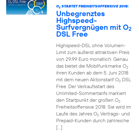
O
STARTET FREIHEITSOFFENSIVE 2018:
2
Unbegrenztes
Highspeed-
Surfvergnügen mit O
2
DSL Free
Highspeed-DSL ohne Volumen-
Limit zum äußerst attraktiven Preis
von 29,99 Euro monatlich: Genau
das bietet die Mobilfunkmarke O
2
ihren Kunden ab dem 5. Juni 2018
mit dem neuen Aktionstarif O
DSL
2
Free. Der Verkaufsstart des
Unlimited-Sommertarifs markiert
den Startpunkt der großen O
2
Freiheitsoffensive 2018. Sie wird im
Laufe des Jahres O
Vertrags- und
2
Prepaid-Kunden durch zahlreiche
[…]