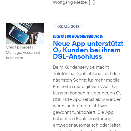
Wolfgang Metze, […]
02. Mai 2018
DIGITALER KUNDENSERVICE:
Neue App unterstützt
Credits: Placeit
|
O
Kunden bei ihrem
2
Montage, Ausschnitt
DSL-Anschluss
bearbeitet
Beim Kundenservice macht
Telefónica Deutschland jetzt den
nächsten Schritt für mehr mobile
Freiheit in der digitalen Welt: O
2
Kunden können mit der neuen O
2
DSL Hilfe App selbst aktiv werden,
wenn ihr Internet nicht wie
gewohnt funktioniert. Die App
behebt die Funktionsstörung
entweder automatisch oder leitet