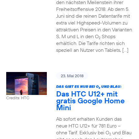
den nächsten Meilenstein ihrer
Freiheitsoffensive 2018. Ab dem 5.
Juni sind die reinen Datentarife mit
extra viel Highspeed-Volumen zu
attraktiven Preisen in den Varianten
S, M und L in den O
Shops
2
erhältlich. Die Tarife richten sich
speziell an Nutzer von Tablets, […]
23. Mai 2018
DAS GIBT ES NUR BEI O
UND BLAU:
2
Das HTC U12+ mit
Credits: HTC
gratis Google Home
Mini
Ab sofort erhalten Kunden das
neue HTC U12+ für 781 Euro –
ohne Tarif. Exklusiv bei O
und Blau
2