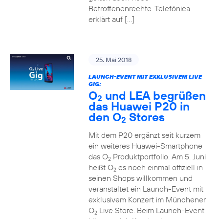
Betroffenenrechte. Telefónica
erklärt auf […]
25. Mai 2018
LAUNCH-EVENT MIT EXKLUSIVEM LIVE
GIG:
O
und LEA begrüßen
2
das Huawei P20 in
den O
Stores
2
Mit dem P20 ergänzt seit kurzem
ein weiteres Huawei-Smartphone
das O
Produktportfolio. Am 5. Juni
2
heißt O
es noch einmal offiziell in
2
seinen Shops willkommen und
veranstaltet ein Launch-Event mit
exklusivem Konzert im Münchener
O
Live Store. Beim Launch-Event
2