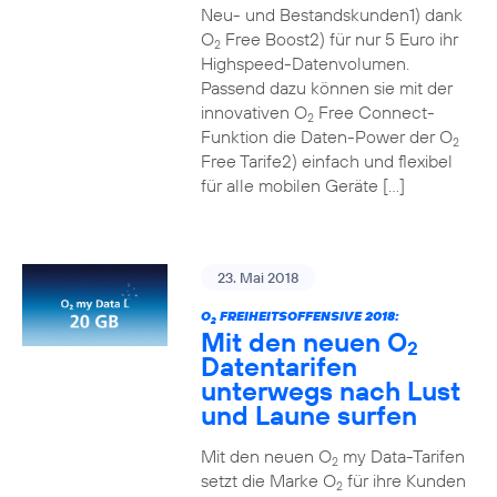
Neu- und Bestandskunden1) dank
O
Free Boost2) für nur 5 Euro ihr
2
Highspeed-Datenvolumen.
Passend dazu können sie mit der
innovativen O
Free Connect-
2
Funktion die Daten-Power der O
2
Free Tarife2) einfach und flexibel
für alle mobilen Geräte […]
23. Mai 2018
O
FREIHEITSOFFENSIVE 2018:
2
Mit den neuen O
2
Datentarifen
unterwegs nach Lust
und Laune surfen
Mit den neuen O
my Data-Tarifen
2
setzt die Marke O
für ihre Kunden
2