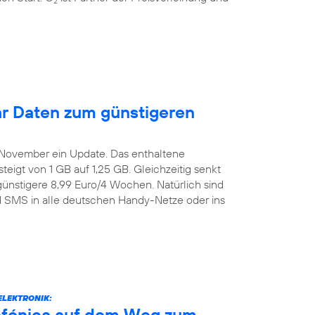
2
r Daten zum günstigeren
. November ein Update. Das enthaltene
igt von 1 GB auf 1,25 GB. Gleichzeitig senkt
günstigere 8,99 Euro/4 Wochen. Natürlich sind
nd SMS in alle deutschen Handy-Netze oder ins
ELEKTRONIK:
efónica auf dem Weg zum