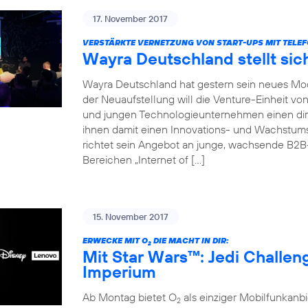
17. November 2017
VERSTÄRKTE VERNETZUNG VON START-UPS MIT TELEF
Wayra Deutschland stellt sic
Wayra Deutschland hat gestern sein neues Mode
der Neuaufstellung will die Venture-Einheit vo
und jungen Technologieunternehmen einen dir
ihnen damit einen Innovations- und Wachstu
richtet sein Angebot an junge, wachsende B2
Bereichen „Internet of […]
15. November 2017
ERWECKE MIT O
DIE MACHT IN DIR:
2
Mit Star Wars™: Jedi Challe
Imperium
Ab Montag bietet O
als einziger Mobilfunkan
2