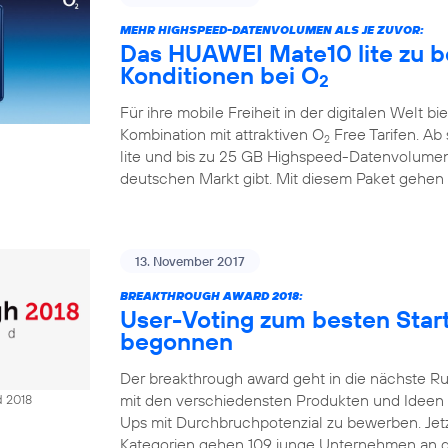
MEHR HIGHSPEED-DATENVOLUMEN ALS JE ZUVOR:
Das HUAWEI Mate10 lite zu b
Konditionen bei O
2
Für ihre mobile Freiheit in der digitalen Welt bi
Kombination mit attraktiven O
Free Tarifen. A
2
lite und bis zu 25 GB Highspeed-Datenvolumen
deutschen Markt gibt. Mit diesem Paket gehen
13. November 2017
BREAKTHROUGH AWARD 2018:
User-Voting zum besten Sta
begonnen
Der breakthrough award geht in die nächste R
mit den verschiedensten Produkten und Ideen Ze
d 2018
Ups mit Durchbruchpotenzial zu bewerben. Jetzt
Kategorien gehen 109 junge Unternehmen an d