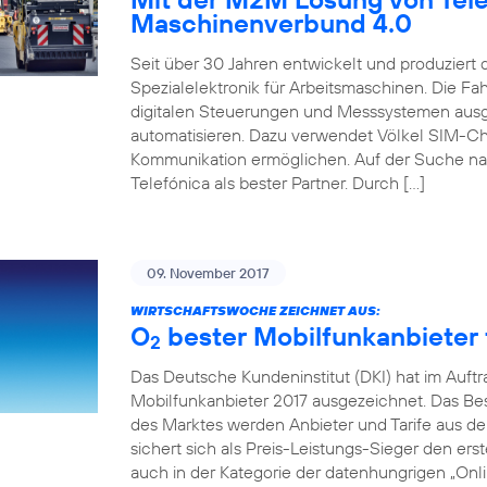
Maschinenverbund 4.0
Seit über 30 Jahren entwickelt und produziert
Spezialelektronik für Arbeitsmaschinen. Die 
digitalen Steuerungen und Messsystemen ausg
automatisieren. Dazu verwendet Völkel SIM-Ch
Kommunikation ermöglichen. Auf der Suche na
Telefónica als bester Partner. Durch […]
09. November 2017
WIRTSCHAFTSWOCHE ZEICHNET AUS:
O
bester Mobilfunkanbieter f
2
Das Deutsche Kundeninstitut (DKI) hat im Auft
Mobilfunkanbieter 2017 ausgezeichnet. Das Beso
des Marktes werden Anbieter und Tarife aus de
sichert sich als Preis-Leistungs-Sieger den erst
auch in der Kategorie der datenhungrigen „Onlin