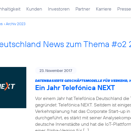
haltigkeit
Kunden
Investoren
Partner
Karriere
Presse
ws
Archiv 2023
Deutschland News zum Thema #o2
23. November 2017
DATENBASIERTE GESCHÄFTSMODELLE FÜR VERKEHR, H
Ein Jahr Telefónica NEXT
Vor einem Jahr hat Telefónica Deutschland die
gegründet: Telefónica NEXT. Seitdem ist einiges
Verkehrsplanung hat das Corporate Start-up in
durchgeführt, es stärkt mit seiner Analysekom
deutsche Innenstädte und hat die IoT-Plattf
einer Alpha-Version für […]