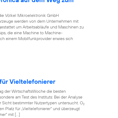
 die Völkel Mikroelektronik GmbH
Fahrzeuge werden von dem Unternehmen mit
estattet um Arbeitsabläufe und Maschinen zu
ips, die eine Machine to Machine-
ch einem Mobilfunkprovider erwies sich
ür Vieltelefonierer
rag der WirtschaftsWoche die besten
ndere am Test des Instituts: Bei der Analyse
r Sicht bestimmter Nutzertypen untersucht. O
2
en Platz für „Vieltelefonierer“ und überzeugt
er“ mit […]