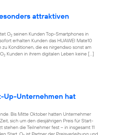
esonders attraktiven
etet O
seinen Kunden Top-Smartphones in
2
b sofort erhalten Kunden das HUAWEI Mate10
 zu Konditionen, die es nirgendwo sonst am
 O
Kunden in ihrem digitalen Leben keine […]
2
rt-Up-Unternehmen hat
unde. Bis Mitte Oktober hatten Unternehmer
it, sich um den diesjährigen Preis für Start-
 stehen die Teilnehmer fest – in insgesamt 11
en Start. O
ist Partner der Preisverleihung und