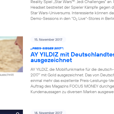
Reality Spiel „Star Wars™: Jedi Challenges“ an.
Headset bestreitet der Spieler Kämpfe gegen da
Star Wars-Universums. Interessierte können das
Demo-Sessions in den “O
Live“-Stores in Berl
2
15. November 2017
„PREIS-SIEGER 2017“:
AY YILDIZ mit Deutschlandtes
ausgezeichnet
AY YILDIZ, die Mobilfunkmarke für die deutsch
2017“ mit Gold ausgezeichnet. Das von Deutsch
usschnitt
einmal mehr das exzellente Preis-Leistungs-Ver
Auftrag des Magazins FOCUS MONEY durchgefü
Kundenaussagen zu diversen Marken ausgewerte
14. November 2017