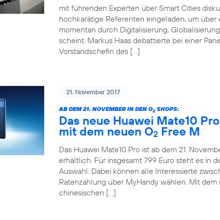
mit führenden Experten über Smart Cities disku
hochkarätige Referenten eingeladen, um über e
momentan durch Digitalisierung, Globalisieru
scheint. Markus Haas debattierte bei einer Pane
Vorstandschefin des […]
21. November 2017
AB DEM 21. NOVEMBER IN DEN O
SHOPS:
2
Das neue Huawei Mate10 Pro 
mit dem neuen O
Free M
2
Das Huawei Mate10 Pro ist ab dem 21. November
erhältlich. Für insgesamt 799 Euro steht es in
Auswahl. Dabei können alle Interessierte zwis
Ratenzahlung über MyHandy wählen. Mit dem
chinesischen […]