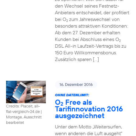
den Wechsel seines Festnetz-
Anbieters entscheidet, der profitiert
bei O
zum Jahreswechsel von
2
besonders attraktiven Konditionen:
Ab dem 27. Dezember erhalten
Kunden bei Abschluss eines O
2
DSL All-in Laufzeit-Vertrags bis zu
150 Euro Willkommensbonus.
Zusätzlich sparen […]
16. Dezember 2016
OHNE DATENLIMIT:
O
Free als
2
Credits: Placeit, all-
Tarifinnovation 2016
flat-vergleich-24.de
|
ausgezeichnet
Montage, Ausschnitt
bearbeitet
Unter dem Motto „Weitersurfen,
wenn anderen die Luft ausgeht“