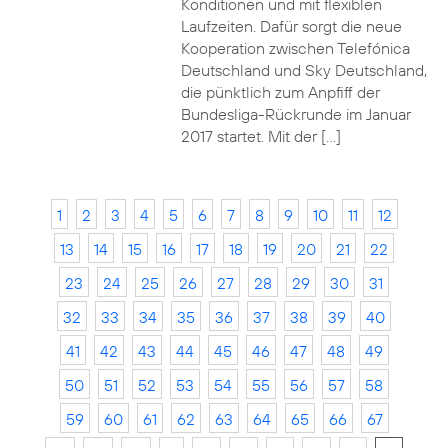
Konditionen und mit flexiblen
Laufzeiten. Dafür sorgt die neue
Kooperation zwischen Telefónica
Deutschland und Sky Deutschland,
die pünktlich zum Anpfiff der
Bundesliga-Rückrunde im Januar
2017 startet. Mit der […]
1
2
3
4
5
6
7
8
9
10
11
12
13
14
15
16
17
18
19
20
21
22
23
24
25
26
27
28
29
30
31
32
33
34
35
36
37
38
39
40
41
42
43
44
45
46
47
48
49
50
51
52
53
54
55
56
57
58
59
60
61
62
63
64
65
66
67