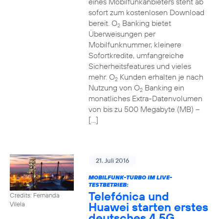
eines Mobilfunkanbieters steht ab
sofort zum kostenlosen Download
bereit. O
Banking bietet
2
Überweisungen per
Mobilfunknummer, kleinere
Sofortkredite, umfangreiche
Sicherheitsfeatures und vieles
mehr. O
Kunden erhalten je nach
2
Nutzung von O
Banking ein
2
monatliches Extra-Datenvolumen
von bis zu 500 Megabyte (MB) –
[…]
21. Juli 2016
MOBILFUNK-TURBO IM LIVE-
TESTBETRIEB:
Telefónica und
Credits: Fernanda
Huawei starten erstes
Vilela
deutsches 4,5G