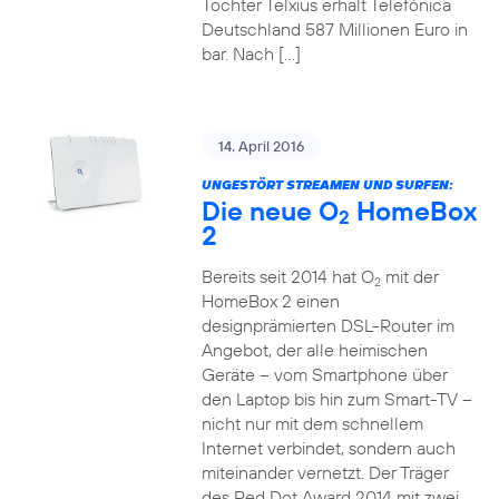
Tochter Telxius erhält Telefónica
Deutschland 587 Millionen Euro in
bar. Nach […]
14. April 2016
UNGESTÖRT STREAMEN UND SURFEN:
Die neue O
HomeBox
2
2
Bereits seit 2014 hat O
mit der
2
HomeBox 2 einen
designprämierten DSL-Router im
Angebot, der alle heimischen
Geräte – vom Smartphone über
den Laptop bis hin zum Smart-TV –
nicht nur mit dem schnellem
Internet verbindet, sondern auch
miteinander vernetzt. Der Träger
des Red Dot Award 2014 mit zwei