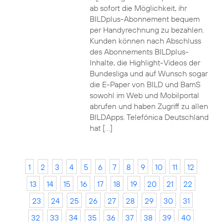
ab sofort die Möglichkeit, ihr
BILDplus-Abonnement bequem
per Handyrechnung zu bezahlen.
Kunden können nach Abschluss
des Abonnements BILDplus-
Inhalte, die Highlight-Videos der
Bundesliga und auf Wunsch sogar
die E-Paper von BILD und BamS
sowohl im Web und Mobilportal
abrufen und haben Zugriff zu allen
BILDApps. Telefónica Deutschland
hat […]
1
2
3
4
5
6
7
8
9
10
11
12
13
14
15
16
17
18
19
20
21
22
23
24
25
26
27
28
29
30
31
32
33
34
35
36
37
38
39
40