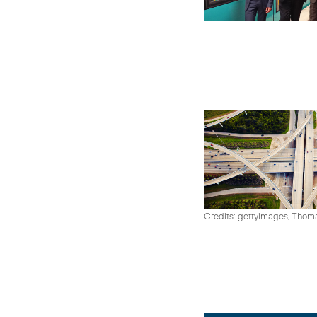
Credits: gettyimages, Thom