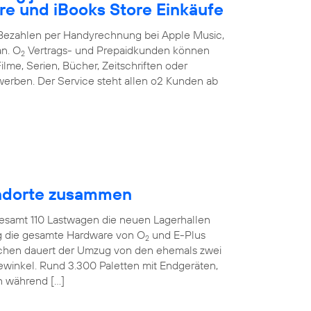
re und iBooks Store Einkäufe
s Bezahlen per Handyrechnung bei Apple Music,
an. O
Vertrags- und Prepaidkunden können
2
ilme, Serien, Bücher, Zeitschriften oder
erben. Der Service steht allen o2 Kunden ab
tandorte zusammen
gesamt 110 Lastwagen die neuen Lagerhallen
ig die gesamte Hardware von O
und E-Plus
2
ochen dauert der Umzug von den ehemals zwei
ewinkel. Rund 3.300 Paletten mit Endgeräten,
n während […]