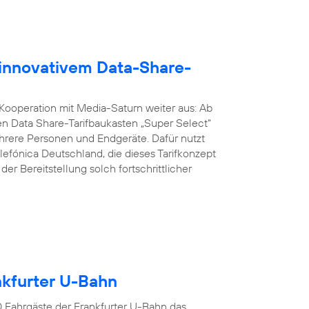
 innovativem Data-Share-
 Kooperation mit Media-Saturn weiter aus: Ab
n Data Share-Tarifbaukasten „Super Select“
ere Personen und Endgeräte. Dafür nutzt
lefónica Deutschland, die dieses Tarifkonzept
er Bereitstellung solch fortschrittlicher
ankfurter U-Bahn
00 Fahrgäste der Frankfurter U-Bahn das