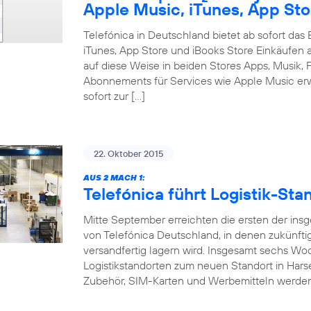
Apple Music, iTunes, App Sto
Telefónica in Deutschland bietet ab sofort da
iTunes, App Store und iBooks Store Einkäufen 
auf diese Weise in beiden Stores Apps, Musik, F
Abonnements für Services wie Apple Music erw
sofort zur […]
22. Oktober 2015
AUS 2 MACH 1:
Telefónica führt Logistik-S
Mitte September erreichten die ersten der ins
von Telefónica Deutschland, in denen zukünft
versandfertig lagern wird. Insgesamt sechs W
Logistikstandorten zum neuen Standort in Hars
Zubehör, SIM-Karten und Werbemitteln werde