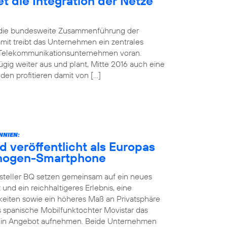
t die Integration der Netze
d die bundesweite Zusammenführung der
mit treibt das Unternehmen ein zentrales
 Telekommunikationsunternehmen voran.
gig weiter aus und plant, Mitte 2016 auch eine
n profitieren damit von […]
NNIEN:
d veröffentlicht als Europas
yanogen-Smartphone
steller BQ setzen gemeinsam auf ein neues
 und ein reichhaltigeres Erlebnis, eine
keiten sowie ein höheres Maß an Privatsphäre
as spanische Mobilfunktochter Movistar das
sein Angebot aufnehmen. Beide Unternehmen