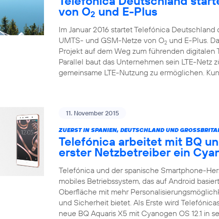
Telefónica Deutschland starte
von O
und E-Plus
2
Im Januar 2016 startet Telefónica Deutschlan
UMTS- und GSM-Netze von O
und E-Plus. Da
2
Projekt auf dem Weg zum führenden digitalen
Parallel baut das Unternehmen sein LTE-Netz zü
gemeinsame LTE-Nutzung zu ermöglichen. Kunde
11. November 2015
ZUERST IN SPANIEN, DEUTSCHLAND UND GROSSBRITA
Telefónica arbeitet mit BQ un
erster Netzbetreiber ein C
Telefónica und der spanische Smartphone-Her
mobiles Betriebssystem, das auf Android basiert
Oberfläche mit mehr Personalisierungsmöglich
und Sicherheit bietet. Als Erste wird Telefónic
neue BQ Aquaris X5 mit Cyanogen OS 12.1 in 