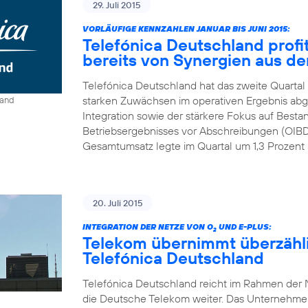
29. Juli 2015
VORLÄUFIGE KENNZAHLEN JANUAR BIS JUNI 2015:
Telefónica Deutschland profit
bereits von Synergien aus der
Telefónica Deutschland hat das zweite Quartal
starken Zuwächsen im operativen Ergebnis abge
land
Integration sowie der stärkere Fokus auf Best
Betriebsergebnisses vor Abschreibungen (OIBDA
Gesamtumsatz legte im Quartal um 1,3 Prozent a
20. Juli 2015
INTEGRATION DER NETZE VON O
UND E-PLUS:
2
Telekom übernimmt überzähl
Telefónica Deutschland
Telefónica Deutschland reicht im Rahmen der N
die Deutsche Telekom weiter. Das Unternehmen r