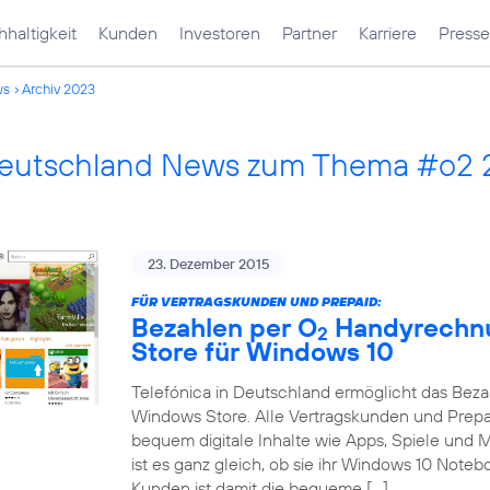
haltigkeit
Kunden
Investoren
Partner
Karriere
Presse
ws
Archiv 2023
Deutschland News zum Thema #o2
23. Dezember 2015
FÜR VERTRAGSKUNDEN UND PREPAID:
Bezahlen per O
Handyrechnu
2
Store für Windows 10
Telefónica in Deutschland ermöglicht das Bez
Windows Store. Alle Vertragskunden und Prep
bequem digitale Inhalte wie Apps, Spiele und
ist es ganz gleich, ob sie ihr Windows 10 Note
Kunden ist damit die bequeme […]