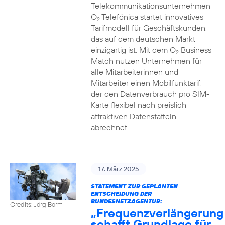
Telekommunikationsunternehmen
O
Telefónica startet innovatives
2
Tarifmodell für Geschäftskunden,
das auf dem deutschen Markt
einzigartig ist. Mit dem O
Business
2
Match nutzen Unternehmen für
alle Mitarbeiterinnen und
Mitarbeiter einen Mobilfunktarif,
der den Datenverbrauch pro SIM-
Karte flexibel nach preislich
attraktiven Datenstaffeln
abrechnet.
17. März 2025
STATEMENT ZUR GEPLANTEN
ENTSCHEIDUNG DER
BUNDESNETZAGENTUR:
Credits: Jörg Borm
„Frequenzverlängerung
schafft Grundlage für