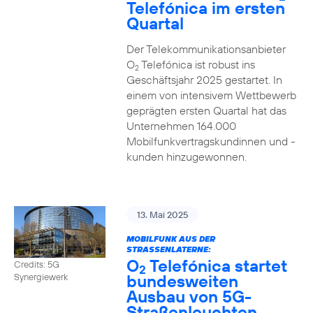
Telefónica im ersten
Quartal
Der Telekommunikationsanbieter
O
Telefónica ist robust ins
2
Geschäftsjahr 2025 gestartet. In
einem von intensivem Wettbewerb
geprägten ersten Quartal hat das
Unternehmen 164.000
Mobilfunkvertragskundinnen und -
kunden hinzugewonnen.
13. Mai 2025
MOBILFUNK AUS DER
STRASSENLATERNE:
O
Telefónica startet
Credits: 5G
2
bundesweiten
Synergiewerk
Ausbau von 5G-
Straßenleuchten