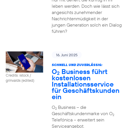
leben werden. Doch wie lässt sich
angesichts zunehmender
Nachrichtenmüdigkeit in der
jungen Generation solch ein Dialog
führen?
16. Juni 2025
SCHNELL UND ZUVERLÄSSIG:
O
Business führt
2
Credits: istock /
kostenlosen
grinvalds (edited)
Installationsservice
für Geschäftskunden
ein
O
Business – die
2
Geschäftskundenmarke von O
2
Telefónica – erweitert sein
Serviceangebot.