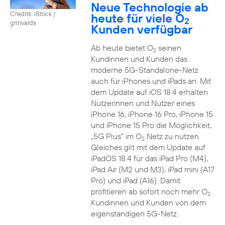
Neue Technologie ab
Credits: iStock /
heute für viele O
2
grinvalds
Kunden verfügbar
Ab heute bietet O
seinen
2
Kundinnen und Kunden das
moderne 5G-Standalone-Netz
auch für iPhones und iPads an: Mit
dem Update auf iOS 18.4 erhalten
Nutzerinnen und Nutzer eines
iPhone 16, iPhone 16 Pro, iPhone 15
und iPhone 15 Pro die Möglichkeit,
„5G Plus“ im O
Netz zu nutzen.
2
Gleiches gilt mit dem Update auf
iPadOS 18.4 für das iPad Pro (M4),
iPad Air (M2 und M3), iPad mini (A17
Pro) und iPad (A16). Damit
profitieren ab sofort noch mehr O
2
Kundinnen und Kunden von dem
eigenständigen 5G-Netz.