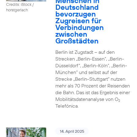
Menschen in
Credits: iStock /
Deutschland
horstgerlach
bevorzugen
Zugreisen für
Verbindungen
zwischen
Großstädten
Berlin ist Zugstadt – auf den
Strecken „Berlin-Essen”, „Berlin-
Düsseldorf”, „Berlin-Köln”, „Berlin-
München” und selbst auf der
Strecke „Berlin-Stuttgart“ nutzen
mehr als 70 Prozent der Reisenden
die Bahn. Das ist das Ergebnis einer
Mobilitätsdatenanalyse von O
2
Telefónica.
14. April 2025