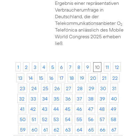
Ergebnis einer repräsentativen
Verbraucherumfrage in
Deutschland, die der
Telekommunikationsanbieter O
2
Telefónica anlässlich des Mobile
World Congress 2025 erheben
ließ.
1
2
3
4
5
6
7
8
9
10
11
12
13
14
15
16
17
18
19
20
21
22
23
24
25
26
27
28
29
30
31
32
33
34
35
36
37
38
39
40
41
42
43
44
45
46
47
48
49
50
51
52
53
54
55
56
57
58
59
60
61
62
63
64
65
66
67