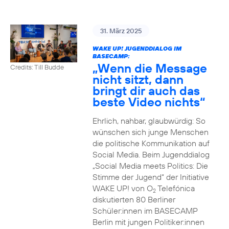
31. März 2025
WAKE UP! JUGENDDIALOG IM
BASECAMP:
„Wenn die Message
Credits: Till Budde
nicht sitzt, dann
bringt dir auch das
beste Video nichts“
Ehrlich, nahbar, glaubwürdig: So
wünschen sich junge Menschen
die politische Kommunikation auf
Social Media. Beim Jugenddialog
„Social Media meets Politics: Die
Stimme der Jugend“ der Initiative
WAKE UP! von O
Telefónica
2
diskutierten 80 Berliner
Schüler:innen im BASECAMP
Berlin mit jungen Politiker:innen