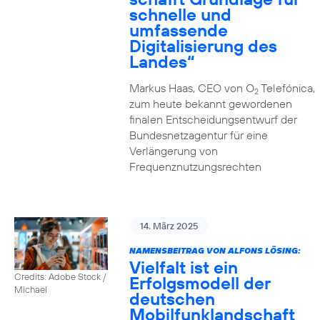
schnelle und
umfassende
Digitalisierung des
Landes“
Markus Haas, CEO von O
Telefónica,
2
zum heute bekannt gewordenen
finalen Entscheidungsentwurf der
Bundesnetzagentur für eine
Verlängerung von
Frequenznutzungsrechten
14. März 2025
NAMENSBEITRAG VON ALFONS LÖSING:
Vielfalt ist ein
Credits: Adobe Stock /
Erfolgsmodell der
Michael
deutschen
Mobilfunklandschaft