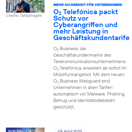
MEHR SICHERHEIT FÜR UNTERNEHMEN:
O
Telefónica packt
2
Credits: Gettyimages
Schutz vor
Cyberangriffen und
mehr Leistung in
Geschäftskundentarife
O
Business, die
2
Geschäftskundenmarke des
Telekommunikationsunternehmens
O
Telefónica, erweitert ab sofort ihr
2
Mobilfunkangebot. Mit dem neuen
O
Business Webguard sind
2
Unternehmen in allen Tarifen
automatisch vor Malware, Phishing,
Betrug und Identitätsdiebstahl
geschützt.
09. April 2025