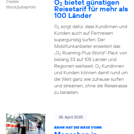
O
bietet günstigen
Credits:
2
Reisetarif für mehr als
iStock/ljubaphoto
100 Länder
O
sorgt dafür, dass Kundinnen und
2
Kunden auch auf Fernreisen
supergünstig surfen: Der
Mobilfunkanbieter erweitert das
„O
Roaming Plus World“-Pack von
2
bislang 33 auf 105 Länder und
Regionen weltweit. O
Kundinnen
2
und Kunden können damit rund um
die Welt ganz wie zuhause surfen
und streamen, ohne die Reisekasse
zu belasten.
28. April 2025
BAHN HAT DIE NASE VORN: