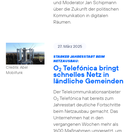
und Moderator Jan Schipmann
über die Zukunft der politischen
Kommunikation in digitalen
Räumen.
27. März 2025
STARKER JAHRESSTART BEIM
NETZAUSBAU:
O
Telefónica bringt
Credits: Abel
2
schnelles Netz in
Mobilfunk
ländliche Gemeinden
Der Telekommunikationsanbieter
O
Telefónica hat bereits zum
2
Jahresstart deutliche Fortschritte
beim Netzausbau gemacht. Das
Unternehmen hat in den
vergangenen Wochen mehr als
1600 Maßnahmen umgesetzt, um