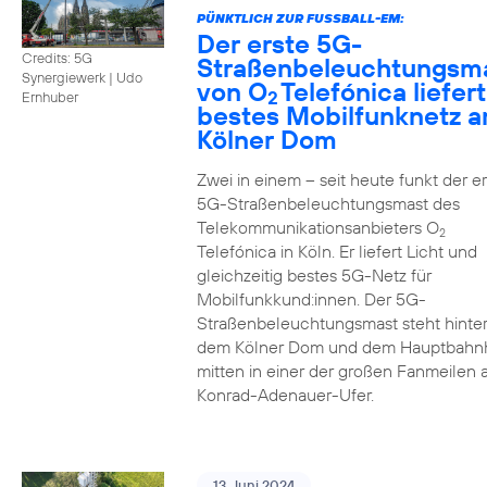
PÜNKTLICH ZUR FUSSBALL-EM:
Der erste 5G-
Credits: 5G
Straßenbeleuchtungsm
Synergiewerk | Udo
von O
Telefónica liefert
2
Ernhuber
bestes Mobilfunknetz 
Kölner Dom
Zwei in einem – seit heute funkt der er
5G-Straßenbeleuchtungsmast des
Telekommunikationsanbieters O
2
Telefónica in Köln. Er liefert Licht und
gleichzeitig bestes 5G-Netz für
Mobilfunkkund:innen. Der 5G-
Straßenbeleuchtungsmast steht hinte
dem Kölner Dom und dem Hauptbahn
mitten in einer der großen Fanmeilen
Konrad-Adenauer-Ufer.
13. Juni 2024