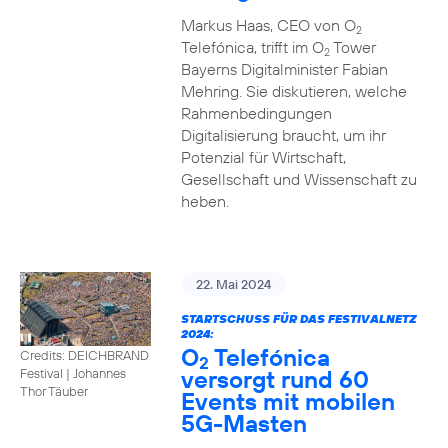
Markus Haas, CEO von O
2
Telefónica, trifft im O
Tower
2
Bayerns Digitalminister Fabian
Mehring. Sie diskutieren, welche
Rahmenbedingungen
Digitalisierung braucht, um ihr
Potenzial für Wirtschaft,
Gesellschaft und Wissenschaft zu
heben.
22. Mai 2024
STARTSCHUSS FÜR DAS FESTIVALNETZ
2024:
O
Telefónica
Credits: DEICHBRAND
2
versorgt rund 60
Festival | Johannes
Thor Täuber
Events mit mobilen
5G-Masten