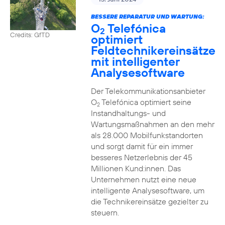
BESSERE REPARATUR UND WARTUNG:
O
Telefónica
2
Credits: GfTD
optimiert
Feldtechnikereinsätze
mit intelligenter
Analysesoftware
Der Telekommunikationsanbieter
O
Telefónica optimiert seine
2
Instandhaltungs- und
Wartungsmaßnahmen an den mehr
als 28.000 Mobilfunkstandorten
und sorgt damit für ein immer
besseres Netzerlebnis der 45
Millionen Kund:innen. Das
Unternehmen nutzt eine neue
intelligente Analysesoftware, um
die Technikereinsätze gezielter zu
steuern.