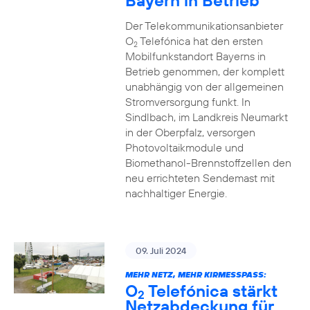
Bayern in Betrieb
Der Telekommunikationsanbieter
O
Telefónica hat den ersten
2
Mobilfunkstandort Bayerns in
Betrieb genommen, der komplett
unabhängig von der allgemeinen
Stromversorgung funkt. In
Sindlbach, im Landkreis Neumarkt
in der Oberpfalz, versorgen
Photovoltaikmodule und
Biomethanol-Brennstoffzellen den
neu errichteten Sendemast mit
nachhaltiger Energie.
09. Juli 2024
MEHR NETZ, MEHR KIRMESSPASS:
O
Telefónica stärkt
2
Netzabdeckung für