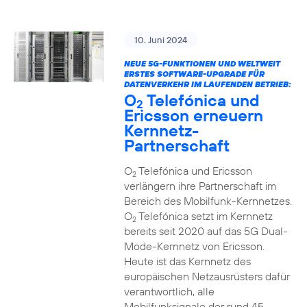
10. Juni 2024
NEUE 5G-FUNKTIONEN UND WELTWEIT
ERSTES SOFTWARE-UPGRADE FÜR
DATENVERKEHR IM LAUFENDEN BETRIEB:
O
Telefónica und
2
Ericsson erneuern
Kernnetz-
Partnerschaft
O
Telefónica und Ericsson
2
verlängern ihre Partnerschaft im
Bereich des Mobilfunk-Kernnetzes.
O
Telefónica setzt im Kernnetz
2
bereits seit 2020 auf das 5G Dual-
Mode-Kernnetz von Ericsson.
Heute ist das Kernnetz des
europäischen Netzausrüsters dafür
verantwortlich, alle
Mobilfunksignale der rund 45