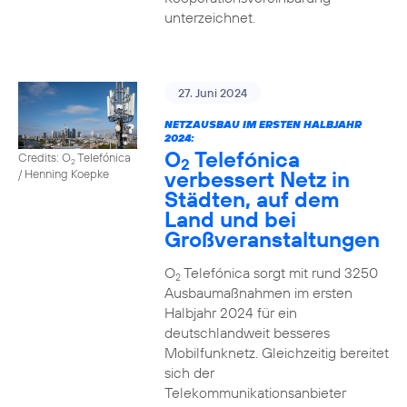
unterzeichnet.
27. Juni 2024
NETZAUSBAU IM ERSTEN HALBJAHR
2024:
O
Telefónica
Credits: O
Telefónica
2
2
verbessert Netz in
/ Henning Koepke
Städten, auf dem
Land und bei
Großveranstaltungen
O
Telefónica sorgt mit rund 3250
2
Ausbaumaßnahmen im ersten
Halbjahr 2024 für ein
deutschlandweit besseres
Mobilfunknetz. Gleichzeitig bereitet
sich der
Telekommunikationsanbieter