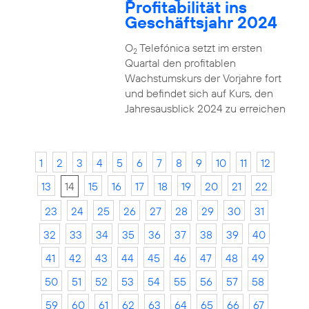
Profitabilität ins
Geschäftsjahr 2024
O
Telefónica setzt im ersten
2
Quartal den profitablen
Wachstumskurs der Vorjahre fort
und befindet sich auf Kurs, den
Jahresausblick 2024 zu erreichen
1
2
3
4
5
6
7
8
9
10
11
12
13
14
15
16
17
18
19
20
21
22
23
24
25
26
27
28
29
30
31
32
33
34
35
36
37
38
39
40
41
42
43
44
45
46
47
48
49
50
51
52
53
54
55
56
57
58
59
60
61
62
63
64
65
66
67