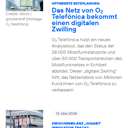
OPTIMIERTE NETZPLANUNG:
Das Netz von O
2
Credits: iStock /
Telefónica bekommt
gorodenkoff (Montage
einen digitalen
O
Telefónica)
2
Zwilling
O
Telefónica nutzt ein neues
2
Analysetool, das den Status der
28.000 Mobilfunkstandorte und
über 50.000 Transportstrecken des
Mobilfunknetzes in Echtzeit
abbildet. Dieser „digitale Zwilling“
hilft, das Netzerlebnis von Millionen
Kund:innen von O
Telefónica zu
2
verbessern.
13. Mai 2024
ZWISCHENBILANZ „GIGABIT
INNOVATION TRACK“: