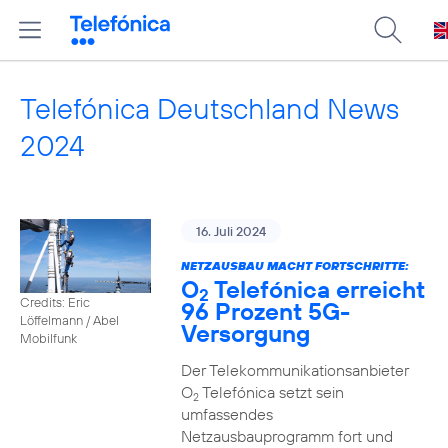
Telefónica Deutschland News
2024
16. Juli 2024
NETZAUSBAU MACHT FORTSCHRITTE:
O
Telefónica erreicht
2
Credits: Eric
96 Prozent 5G-
Löffelmann / Abel
Versorgung
Mobilfunk
Der Telekommunikationsanbieter
O
Telefónica setzt sein
2
umfassendes
Netzausbauprogramm fort und