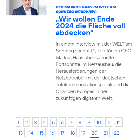
CEO MARKUS HAAS IM WELT AM
SONNTAG INTERVIEW:
„Wir wollen Ende
2024 die Fläche voll
abdecken“
In einem Interview mit der WELT am
Sonntag spricht O
Telefónica CEO
2
Markus Haas über schnelle
Fortschritte im Netzausbau, die
Herausforderungen der
Netzbetreiber mit der deutschen
Telekommunikationspolitik und die
Chancen Europas in der
zukünftigen digitalen Welt.
1
2
3
4
5
6
7
8
9
10
11
12
13
14
15
16
17
18
19
20
21
22