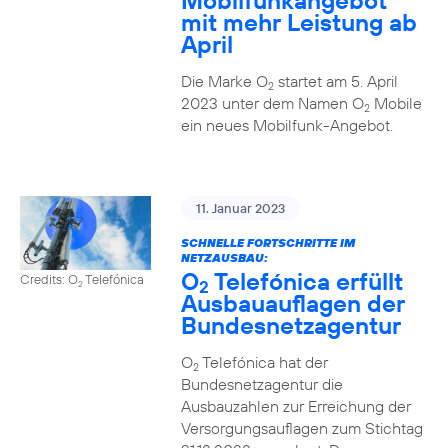
Mobilfunkangebot
mit mehr Leistung ab
April
Die Marke O
startet am 5. April
2
2023 unter dem Namen O
Mobile
2
ein neues Mobilfunk-Angebot.
11. Januar 2023
SCHNELLE FORTSCHRITTE IM
NETZAUSBAU:
O
Telefónica erfüllt
Credits: O
Telefónica
2
2
Ausbauauflagen der
Bundesnetzagentur
O
Telefónica hat der
2
Bundesnetzagentur die
Ausbauzahlen zur Erreichung der
Versorgungsauflagen zum Stichtag