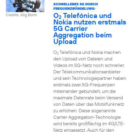
SCHNELLERES 5G DURCH
FREQUENZBÜNDELUNG:
O
Telefónica und
Credits: Jörg Borm
2
Nokia nutzen erstmals
5G Carrier
Aggregation beim
Upload
O
Telefónica und Nokia machen
2
den Upload von Dateien und
Videos im 5G-Netz noch schneller.
Der Telekommunikationsanbieter
und sein Technologiepartner haben
erstmals zwei 5G-Frequenzen
miteinander gebündelt, um die
maximale Datenrate beim Versand
von Daten über das Mobilfunknetz
zu erhöhen. Diese sogenannte
Carrier Aggregation-Technologie
wird bereits großflächig im 4G/LTE-
Netz eingesetzt. Auch für den