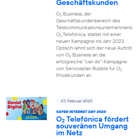
Geschäftskunden
O
Business, der
2
Geschäftskundenbereich des
Telekommunikationsunternehmens
O
Telefónica, startet mit einer
2
neuen Kampagne ins Jahr 2023.
Optisch lehnt sich der neue Auftritt
von O
Business an die
2
erfolgreiche "can do"-Kampagne
von Serviceplan Bubble für O
2
Privatkunden an.
07. Februar 2023
SAFER INTERNET DAY 2023:
O
Telefónica fördert
2
souveränen Umgang
im Netz