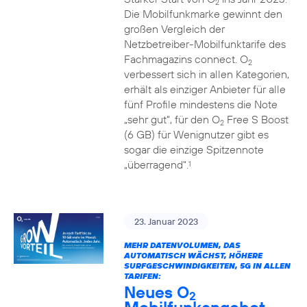
2
Die Mobilfunkmarke gewinnt den
großen Vergleich der
Netzbetreiber-Mobilfunktarife des
Fachmagazins connect. O
2
verbessert sich in allen Kategorien,
erhält als einziger Anbieter für alle
fünf Profile mindestens die Note
„sehr gut“, für den O
Free S Boost
2
(6 GB) für Wenignutzer gibt es
sogar die einzige Spitzennote
„überragend“.
1
23. Januar 2023
MEHR DATENVOLUMEN, DAS
AUTOMATISCH WÄCHST, HÖHERE
SURFGESCHWINDIGKEITEN, 5G IN ALLEN
TARIFEN:
Neues O
2