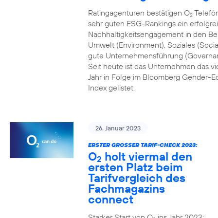
Ratingagenturen bestätigen O
Telefón
2
sehr guten ESG-Rankings ein erfolgre
Nachhaltigkeitsengagement in den Be
Umwelt (Environment), Soziales (Socia
gute Unternehmensführung (Governa
Seit heute ist das Unternehmen das vi
Jahr in Folge im Bloomberg Gender-Eq
Index gelistet.
26. Januar 2023
ERSTER GROSSER TARIF-CHECK 2023:
O
holt viermal den
2
ersten Platz beim
Tarifvergleich des
Fachmagazins
connect
Starker Start von O
ins Jahr 2023: