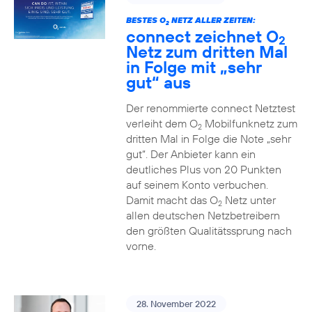
BESTES O
NETZ ALLER ZEITEN:
2
connect zeichnet O
2
Netz zum dritten Mal
in Folge mit „sehr
gut“ aus
Der renommierte connect Netztest
verleiht dem O
Mobilfunknetz zum
2
dritten Mal in Folge die Note „sehr
gut“. Der Anbieter kann ein
deutliches Plus von 20 Punkten
auf seinem Konto verbuchen.
Damit macht das O
Netz unter
2
allen deutschen Netzbetreibern
den größten Qualitätssprung nach
vorne.
28. November 2022