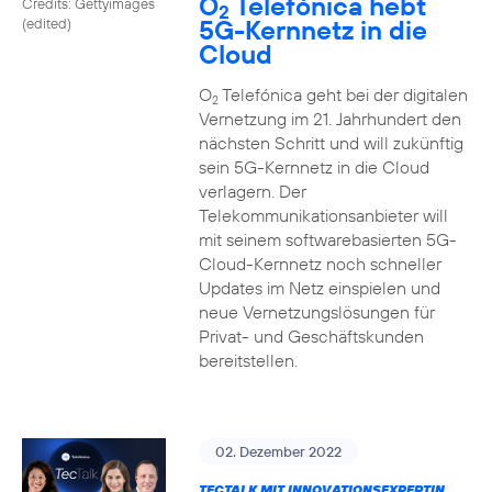
O
Telefónica hebt
Credits: Gettyimages
2
5G-Kernnetz in die
(edited)
Cloud
O
Telefónica geht bei der digitalen
2
Vernetzung im 21. Jahrhundert den
nächsten Schritt und will zukünftig
sein 5G-Kernnetz in die Cloud
verlagern. Der
Telekommunikationsanbieter will
mit seinem softwarebasierten 5G-
Cloud-Kernnetz noch schneller
Updates im Netz einspielen und
neue Vernetzungslösungen für
Privat- und Geschäftskunden
bereitstellen.
02. Dezember 2022
TECTALK MIT INNOVATIONSEXPERTIN