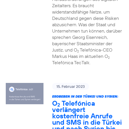
Zeitalters. Es braucht
widerstandsfähige Netze, um
Deutschland gegen diese Risiken
abzusichern. Was der Staat und
Unternehmen tun können, darüber
sprechen Georg Eisenreich,
bayerischer Staatsminister der
Justiz, und O
Telefónica-CEO
2
Markus Haas im aktuellen O
2
Telefónica TecTalk.
15. Februar 2023
ERDBEBEN IN DER TÜRKEI UND SYRIEN:
O
Telefónica
2
verlängert
kostenfreie Anrufe
und SMS in die Türkei
und nach Syrien bis