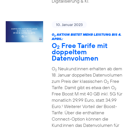
Digitalisierung & KI.
10. Januar 2023
O
AKTION BIETET MEHR LEISTUNG BIS 4.
2
APRIL:
O
Free Tarife mit
2
doppeltem
Datenvolumen
O
Neukund:innen erhalten ab dem
2
18. Januar doppeltes Datenvolumen
zum Preis der klassischen O
Free
2
Tarife. Damit gibt es etwa den O
2
Free Boost M mit 40 GB inkl. 5G für
monatlich 29,99 Euro, statt 34,99
Euro.
Weiterer Vorteil der Boost-
1
Tarife: Über die enthaltene
Connect-Option können die
Kund:innen das Datenvolumen für