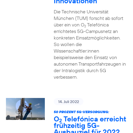
Innovationen
Die Technische Universität
München (TUM) forscht ab sofort
über ein von O
Telefónica
2
errichtetes 5G-Campusnetz an
konkreten Einsatzmöglichkeiten.
So wollen die
Wissenschaftler:innen
beispielsweise den Einsatz von
autonomen Transportfahrzeugen in
der Intralogistik durch 5G
verbessern.
14. Juli 2022
50 PROZENT 5G-VERSORGUNG:
O
Telefónica erreicht
2
frühzeitig 5G-
Ausbauziel für 2022