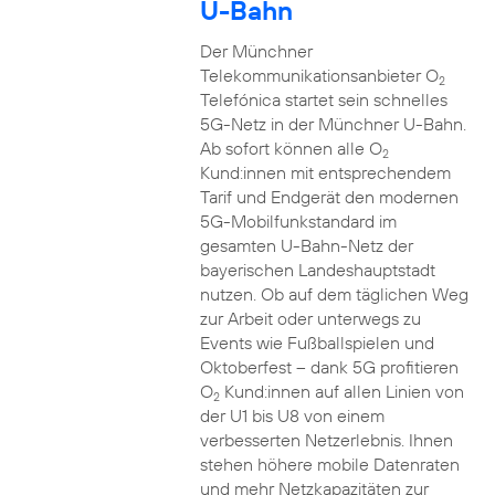
U-Bahn
Der Münchner
Telekommunikationsanbieter O
2
Telefónica startet sein schnelles
5G-Netz in der Münchner U-Bahn.
Ab sofort können alle O
2
Kund:innen mit entsprechendem
Tarif und Endgerät den modernen
5G-Mobilfunkstandard im
gesamten U-Bahn-Netz der
bayerischen Landeshauptstadt
nutzen. Ob auf dem täglichen Weg
zur Arbeit oder unterwegs zu
Events wie Fußballspielen und
Oktoberfest – dank 5G profitieren
O
Kund:innen auf allen Linien von
2
der U1 bis U8 von einem
verbesserten Netzerlebnis. Ihnen
stehen höhere mobile Datenraten
und mehr Netzkapazitäten zur