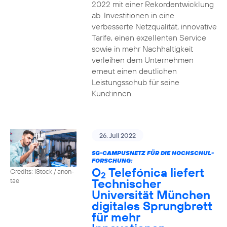
2022 mit einer Rekordentwicklung
ab. Investitionen in eine
verbesserte Netzqualität, innovative
Tarife, einen exzellenten Service
sowie in mehr Nachhaltigkeit
verleihen dem Unternehmen
erneut einen deutlichen
Leistungsschub für seine
Kund:innen.
26. Juli 2022
5G-CAMPUSNETZ FÜR DIE HOCHSCHUL-
FORSCHUNG:
O
Telefónica liefert
Credits: iStock / anon-
2
Technischer
tae
Universität München
digitales Sprungbrett
für mehr