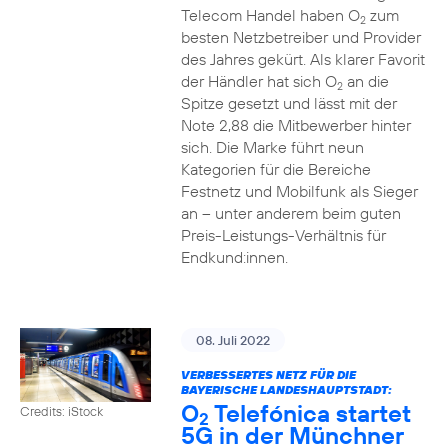
Telecom Handel haben O
zum
2
besten Netzbetreiber und Provider
des Jahres gekürt. Als klarer Favorit
der Händler hat sich O
an die
2
Spitze gesetzt und lässt mit der
Note 2,88 die Mitbewerber hinter
sich. Die Marke führt neun
Kategorien für die Bereiche
Festnetz und Mobilfunk als Sieger
an – unter anderem beim guten
Preis-Leistungs-Verhältnis für
Endkund:innen.
08. Juli 2022
VERBESSERTES NETZ FÜR DIE
BAYERISCHE LANDESHAUPTSTADT:
O
Telefónica startet
Credits: iStock
2
5G in der Münchner