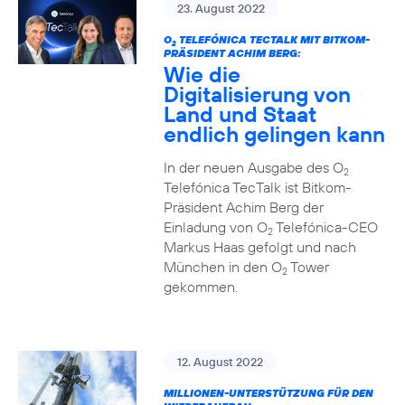
23. August 2022
O
TELEFÓNICA TECTALK MIT BITKOM-
2
PRÄSIDENT ACHIM BERG:
Wie die
Digitalisierung von
Land und Staat
endlich gelingen kann
In der neuen Ausgabe des O
2
Telefónica TecTalk ist Bitkom-
Präsident Achim Berg der
Einladung von O
Telefónica-CEO
2
Markus Haas gefolgt und nach
München in den O
Tower
2
gekommen.
12. August 2022
MILLIONEN-UNTERSTÜTZUNG FÜR DEN