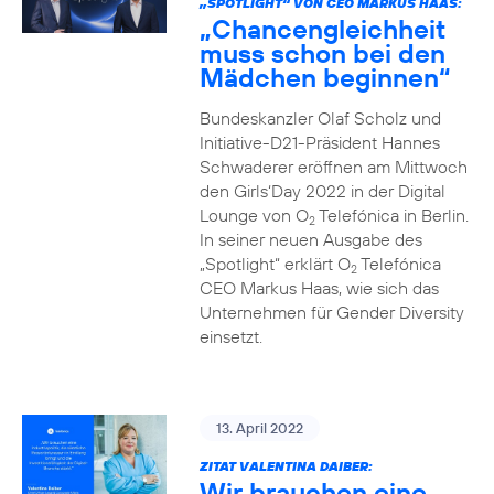
„SPOTLIGHT“ VON CEO MARKUS HAAS:
„Chancengleichheit
muss schon bei den
Mädchen beginnen“
Bundeskanzler Olaf Scholz und
Initiative-D21-Präsident Hannes
Schwaderer eröffnen am Mittwoch
den Girls‘Day 2022 in der Digital
Lounge von O
Telefónica in Berlin.
2
In seiner neuen Ausgabe des
„Spotlight“ erklärt O
Telefónica
2
CEO Markus Haas, wie sich das
Unternehmen für Gender Diversity
einsetzt.
13. April 2022
ZITAT VALENTINA DAIBER:
Wir brauchen eine