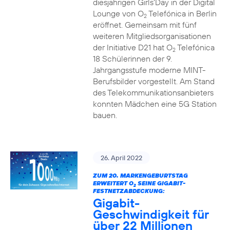
diesjährigen Girls‘Day in der Digital
Lounge von O
Telefónica in Berlin
2
eröffnet. Gemeinsam mit fünf
weiteren Mitgliedsorganisationen
der Initiative D21 hat O
Telefónica
2
18 Schülerinnen der 9.
Jahrgangsstufe moderne MINT-
Berufsbilder vorgestellt. Am Stand
des Telekommunikationsanbieters
konnten Mädchen eine 5G Station
bauen.
26. April 2022
ZUM 20. MARKENGEBURTSTAG
ERWEITERT O
SEINE GIGABIT-
2
FESTNETZABDECKUNG:
Gigabit-
Geschwindigkeit für
über 22 Millionen