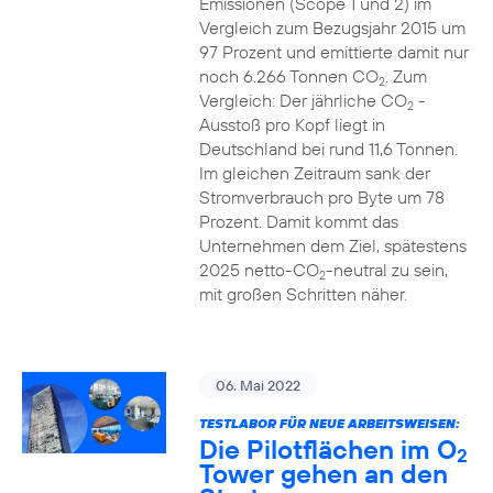
Emissionen (Scope 1 und 2) im
Vergleich zum Bezugsjahr 2015 um
97 Prozent und emittierte damit nur
noch 6.266 Tonnen CO
. Zum
2
Vergleich: Der jährliche CO
-
2
Ausstoß pro Kopf liegt in
Deutschland bei rund 11,6 Tonnen.
Im gleichen Zeitraum sank der
Stromverbrauch pro Byte um 78
Prozent. Damit kommt das
Unternehmen dem Ziel, spätestens
2025 netto-CO
-neutral zu sein,
2
mit großen Schritten näher.
06. Mai 2022
TESTLABOR FÜR NEUE ARBEITSWEISEN:
Die Pilotflächen im O
2
Tower gehen an den