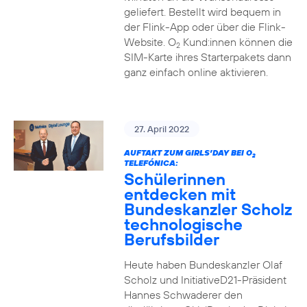
geliefert. Bestellt wird bequem in
der Flink-App oder über die Flink-
Website. O
Kund:innen können die
2
SIM-Karte ihres Starterpakets dann
ganz einfach online aktivieren.
27. April 2022
AUFTAKT ZUM GIRLS’DAY BEI O
2
TELEFÓNICA:
Schülerinnen
entdecken mit
Bundeskanzler Scholz
technologische
Berufsbilder
Heute haben Bundeskanzler Olaf
Scholz und InitiativeD21-Präsident
Hannes Schwaderer den