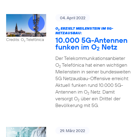
04. April 2022
O
ERZIELT MEILENSTEIN IM 5G-
2
NETZAUSBAU:
10.000 5G-Antennen
Credits: O
Telefónica
2
funken im O
Netz
2
Der Telekommunikationsanbieter
O
Telefónica hat einen wichtigen
2
Meilenstein in seiner bundesweiten
5G Netzausbau-Offensive erreicht:
Aktuell funken rund 10.000 5G-
Antennen im O
Netz. Damit
2
versorgt O
über ein Drittel der
2
Bevölkerung mit 5G.
29. März 2022