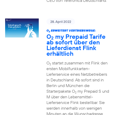
CEO von Telefónica Deutschland.
28. April 2022
O
ERWEITERT VERTRIEBSWEGE:
2
O
my Prepaid Tarife
2
ab sofort über den
Lieferdienst Flink
erhältlich
O
startet zusammen mit Flink den
2
ersten Mobilfunkkarten-
Lieferservice eines Netzbetreibers
in Deutschland. Ab sofort sind in
Berlin und München die
Starterpakete O
my Prepaid S und
2
M über den Lebensmittel-
Lieferservice Flink bestellbar. Sie
werden innerhalb von wenigen
Minuten an die Wunschadresse