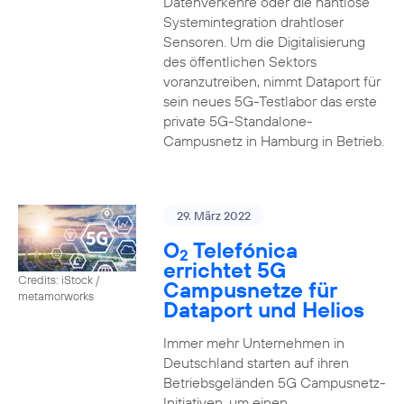
Datenverkehre oder die nahtlose
Systemintegration drahtloser
Sensoren. Um die Digitalisierung
des öffentlichen Sektors
voranzutreiben, nimmt Dataport für
sein neues 5G-Testlabor das erste
private 5G-Standalone-
Campusnetz in Hamburg in Betrieb.
29. März 2022
O
Telefónica
2
errichtet 5G
Credits: iStock /
Campusnetze für
metamorworks
Dataport und Helios
Immer mehr Unternehmen in
Deutschland starten auf ihren
Betriebsgeländen 5G Campusnetz-
Initiativen, um einen