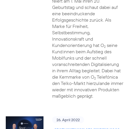
feiert am 1. Mai ihren 20.
Geburtstag und schaut dabei auf
eine beeindruckende
Erfolgsgeschichte zurück. Als
Marke für Freiheit,
Selbstbestimmung,
Innovationskraft und
Kundenorientierung hat O
seine
2
Kund:innen beim Aufstieg des
Mobilfunks und der schnell
voranschreitenden Digitalisierung
in ihrem Alltag begleitet. Dabei hat
die Kernmarke von O
Telefónica
2
den Telko-Markt hierzulande immer
wieder mit innovativen Produkten
maßgeblich geprägt.
26. April 2022