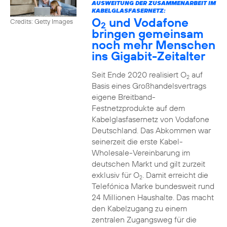
AUSWEITUNG DER ZUSAMMENARBEIT IM
KABELGLASFASERNETZ:
O
und Vodafone
Credits: Getty Images
2
bringen gemeinsam
noch mehr Menschen
ins Gigabit-Zeitalter
Seit Ende 2020 realisiert O
auf
2
Basis eines Großhandelsvertrags
eigene Breitband-
Festnetzprodukte auf dem
Kabelglasfasernetz von Vodafone
Deutschland. Das Abkommen war
seinerzeit die erste Kabel-
Wholesale-Vereinbarung im
deutschen Markt und gilt zurzeit
exklusiv für O
. Damit erreicht die
2
Telefónica Marke bundesweit rund
24 Millionen Haushalte. Das macht
den Kabelzugang zu einem
zentralen Zugangsweg für die