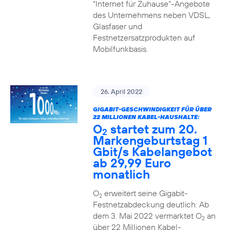
“Internet für Zuhause”-Angebote
des Unternehmens neben VDSL,
Glasfaser und
Festnetzersatzprodukten auf
Mobilfunkbasis.
26. April 2022
GIGABIT-GESCHWINDIGKEIT FÜR ÜBER
22 MILLIONEN KABEL-HAUSHALTE:
O
startet zum 20.
2
Markengeburtstag 1
Gbit/s Kabelangebot
ab 29,99 Euro
monatlich
O
erweitert seine Gigabit-
2
Festnetzabdeckung deutlich: Ab
dem 3. Mai 2022 vermarktet O
an
2
über 22 Millionen Kabel-