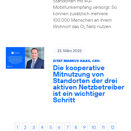
Standorten mit 4G-
Mobilfunkempfang versorgt. So
können zusätzlich mehrere
100.000 Menschen an ihrem
Wohnort das O
Netz nutzen.
2
22. März 2022
ZITAT MARKUS HAAS, CEO:
Die kooperative
Mitnutzung von
Standorten der drei
aktiven Netzbetreiber
ist ein wichtiger
Schritt
1
2
3
4
5
6
7
8
9
10
11
12