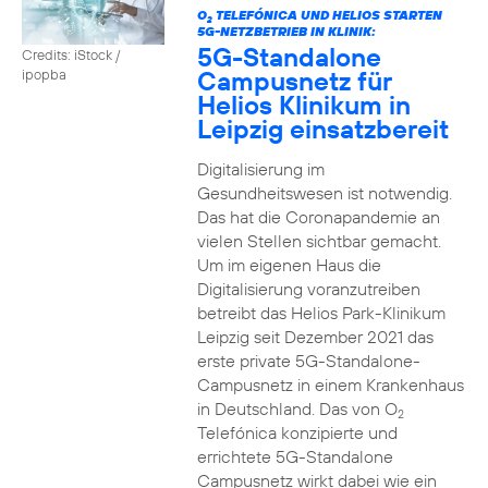
O
TELEFÓNICA UND HELIOS STARTEN
2
5G-NETZBETRIEB IN KLINIK:
5G-Standalone
Credits: iStock /
Campusnetz für
ipopba
Helios Klinikum in
Leipzig einsatzbereit
Digitalisierung im
Gesundheitswesen ist notwendig.
Das hat die Coronapandemie an
vielen Stellen sichtbar gemacht.
Um im eigenen Haus die
Digitalisierung voranzutreiben
betreibt das Helios Park-Klinikum
Leipzig seit Dezember 2021 das
erste private 5G-Standalone-
Campusnetz in einem Krankenhaus
in Deutschland. Das von O
2
Telefónica konzipierte und
errichtete 5G-Standalone
Campusnetz wirkt dabei wie ein