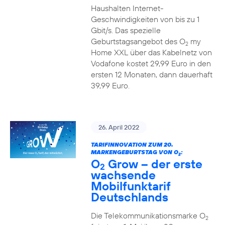
Haushalten Internet-
Geschwindigkeiten von bis zu 1
Gbit/s. Das spezielle
Geburtstagsangebot des O
my
2
Home XXL über das Kabelnetz von
Vodafone kostet 29,99 Euro in den
ersten 12 Monaten, dann dauerhaft
39,99 Euro.
26. April 2022
TARIFINNOVATION ZUM 20.
MARKENGEBURTSTAG VON O
:
2
O
Grow – der erste
2
wachsende
Mobilfunktarif
Deutschlands
Die Telekommunikationsmarke O
2