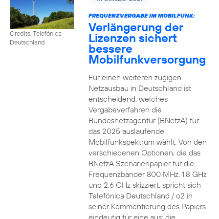
FREQUENZVERGABE IM MOBILFUNK:
Verlängerung der
Credits: Telefónica
Lizenzen sichert
Deutschland
bessere
Mobilfunkversorgung
Für einen weiteren zügigen
Netzausbau in Deutschland ist
entscheidend, welches
Vergabeverfahren die
Bundesnetzagentur (BNetzA) für
das 2025 auslaufende
Mobilfunkspektrum wählt. Von den
verschiedenen Optionen, die das
BNetzA Szenarienpapier für die
Frequenzbänder 800 MHz, 1,8 GHz
und 2,6 GHz skizziert, spricht sich
Telefónica Deutschland / o2 in
seiner Kommentierung des Papiers
eindeutig für eine aus: die