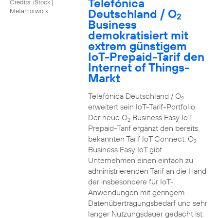
Telefónica
Credits: iStock |
Deutschland / O
Metamorwork
2
Business
demokratisiert mit
extrem günstigem
IoT-Prepaid-Tarif den
Internet of Things-
Markt
Telefónica Deutschland / O
2
erweitert sein IoT-Tarif-Portfolio:
Der neue O
Business Easy IoT
2
Prepaid-Tarif ergänzt den bereits
bekannten Tarif IoT Connect. O
2
Business Easy IoT gibt
Unternehmen einen einfach zu
administrierenden Tarif an die Hand,
der insbesondere für IoT-
Anwendungen mit geringem
Datenübertragungsbedarf und sehr
langer Nutzungsdauer gedacht ist.