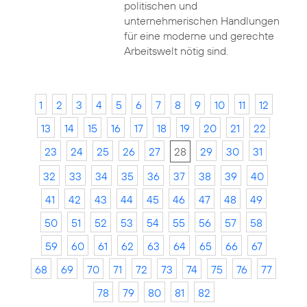
politischen und
unternehmerischen Handlungen
für eine moderne und gerechte
Arbeitswelt nötig sind.
1
2
3
4
5
6
7
8
9
10
11
12
13
14
15
16
17
18
19
20
21
22
23
24
25
26
27
28
29
30
31
32
33
34
35
36
37
38
39
40
41
42
43
44
45
46
47
48
49
50
51
52
53
54
55
56
57
58
59
60
61
62
63
64
65
66
67
68
69
70
71
72
73
74
75
76
77
78
79
80
81
82