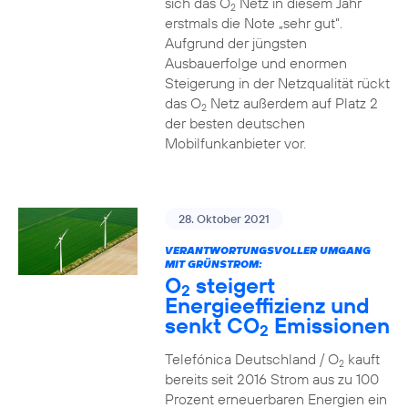
sich das O
Netz in diesem Jahr
2
erstmals die Note „sehr gut“.
Aufgrund der jüngsten
Ausbauerfolge und enormen
Steigerung in der Netzqualität rückt
das O
Netz außerdem auf Platz 2
2
der besten deutschen
Mobilfunkanbieter vor.
28. Oktober 2021
VERANTWORTUNGSVOLLER UMGANG
MIT GRÜNSTROM:
O
steigert
2
Energieeffizienz und
senkt CO
Emissionen
2
Telefónica Deutschland / O
kauft
2
bereits seit 2016 Strom aus zu 100
Prozent erneuerbaren Energien ein