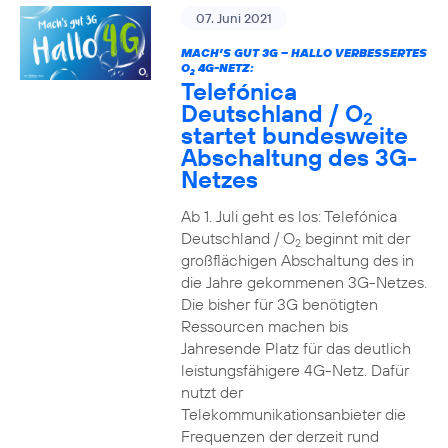
07. Juni 2021
MACH’S GUT 3G – HALLO VERBESSERTES
O
4G-NETZ:
2
Telefónica
Deutschland / O
2
startet bundesweite
Abschaltung des 3G-
Netzes
Ab 1. Juli geht es los: Telefónica
Deutschland / O
beginnt mit der
2
großflächigen Abschaltung des in
die Jahre gekommenen 3G-Netzes.
Die bisher für 3G benötigten
Ressourcen machen bis
Jahresende Platz für das deutlich
leistungsfähigere 4G-Netz. Dafür
nutzt der
Telekommunikationsanbieter die
Frequenzen der derzeit rund