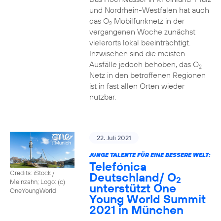
und Nordrhein-Westfalen hat auch
das O
Mobilfunknetz in der
2
vergangenen Woche zunächst
vielerorts lokal beeinträchtigt.
Inzwischen sind die meisten
Ausfälle jedoch behoben, das O
2
Netz in den betroffenen Regionen
ist in fast allen Orten wieder
nutzbar.
22. Juli 2021
JUNGE TALENTE FÜR EINE BESSERE WELT:
Telefónica
Credits: iStock /
Deutschland/ O
2
Meinzahn; Logo: (c)
unterstützt One
OneYoungWorld
Young World Summit
2021 in München