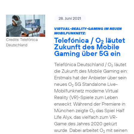
28. Juni 2021
VIRTUAL-REALITY-GAMING IM NEUEN
MOBILFUNKNETZ:
Telefónica / O
läutet
Credits: Telefónica
2
Zukunft des Mobile
Deutschland
Gaming über 5G ein
Telefónica Deutschland / O
läutet
2
die Zukunft des Mobile Gaming ein:
Erstmals hat der Anbieter über sein
neues O
5G Standalone Live-
2
Mobilfunknetz moderne Virtual
Reality (VR)-Spiele zum Leben
erweckt. Während der Premiere in
München zeigte O
das Spiel Half
2
Life Alyx, das vielfach zum VR-
Game des Jahres 2020 gekürt
wurde. Dabei arbeitet O
mit seinen
2