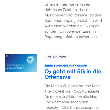
Unternehmen weiterhin ein
sichtbares Zeichen, das im
Münchener Nachthimmel ab dem
Sonnenuntergang erstrahlen wird.
Außerdem werden die O
Logos
2
auf dem O
Tower per Laser in
2
Regenbogenfarben präsentiert.
21. Juni 2021
MEHR 5G-MOBILFUNKTARIFE:
O
geht mit 5G in die
2
Offensive
Die Marke O
erweitert den Kreis
2
ihrer 5G-fähigen Mobilfunktarife.
Ab dem 6. Juli können alle Neu-
und Bestandskunden den
neuesten Mobilfunkstandard mit