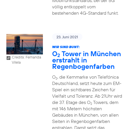
Mobilfunkstandards, bei der 5G
völlig entkoppelt vom
bestehenden 4G-Standard funkt.
23. Juni 2021
WIR SIND BUNT:
O
Tower in München
2
Credits: Fernanda
erstrahlt in
Vilela
Regenbogenfarben
O
, die Kernmarke von Telefónica
2
Deutschland, setzt heute zum EM-
Spiel ein sichtbares Zeichen für
Vielfalt und Toleranz. Ab 21Uhr wird
die 37. Etage des O
Towers, dem
2
mit 146 Metern höchsten
Gebäudes in München, von allen
Seiten in Regenbogenfarben
erstrahlen. Damit setzt das