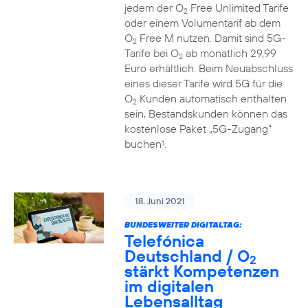
jedem der O
Free Unlimited Tarife
2
oder einem Volumentarif ab dem
O
Free M nutzen. Damit sind 5G-
2
Tarife bei O
ab monatlich 29,99
2
Euro erhältlich. Beim Neuabschluss
eines dieser Tarife wird 5G für die
O
Kunden automatisch enthalten
2
sein, Bestandskunden können das
kostenlose Paket „5G-Zugang“
buchen
.
1
18. Juni 2021
BUNDESWEITER DIGITALTAG:
Telefónica
Deutschland / O
2
stärkt Kompetenzen
im digitalen
Lebensalltag