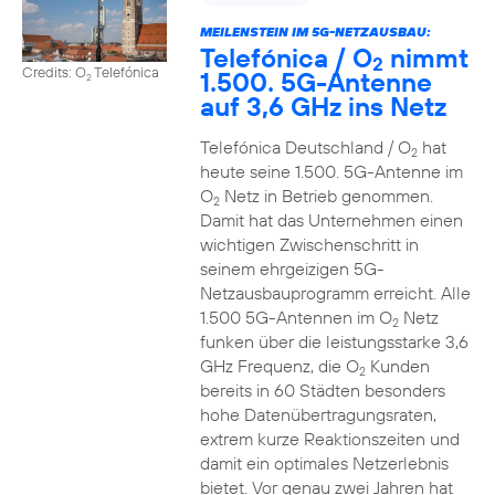
MEILENSTEIN IM 5G-NETZAUSBAU:
Telefónica / O
nimmt
2
Credits: O
Telefónica
1.500. 5G-Antenne
2
auf 3,6 GHz ins Netz
Telefónica Deutschland / O
hat
2
heute seine 1.500. 5G-Antenne im
O
Netz in Betrieb genommen.
2
Damit hat das Unternehmen einen
wichtigen Zwischenschritt in
seinem ehrgeizigen 5G-
Netzausbauprogramm erreicht. Alle
1.500 5G-Antennen im O
Netz
2
funken über die leistungsstarke 3,6
GHz Frequenz, die O
Kunden
2
bereits in 60 Städten besonders
hohe Datenübertragungsraten,
extrem kurze Reaktionszeiten und
damit ein optimales Netzerlebnis
bietet. Vor genau zwei Jahren hat