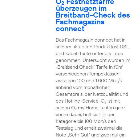
O
Festnetztarife
2
überzeugen im
Breitband-Check des
Fachmagazins
connect
Das Fachmagazin connect hat in
seinem aktuellen Produkttest DSL-
und Kabel-Tarife unter die Lupe
genommen. Untersucht wurden im
„Breitband Check“ Tarife in fünf
verschiedenen Tempoklassen
zwischen 100 und 1.000 Mbit/s
anhand vom monatlichen
Gesamtpreis, der Netzqualität und
des Hotline-Service. O
ist mit
2
seinen O
my Home Tarifen ganz
2
vorne dabei, holt sich in der
Kategorie bis 100 Mbit/s den
Testsieg und erhält zweimal die
Note „Sehr Gut“ und zweimal ein