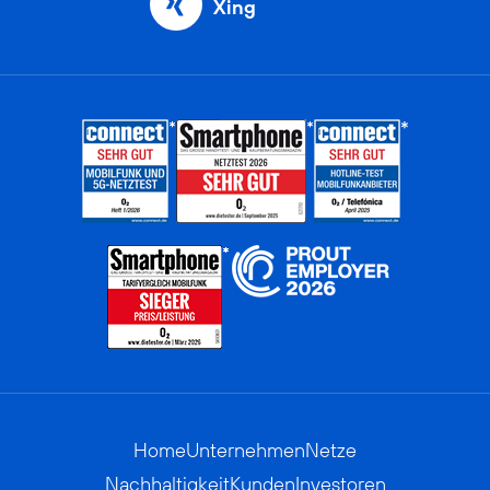
Xing
Home
Unternehmen
Netze
Nachhaltigkeit
Kunden
Investoren