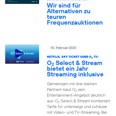
Wir sind für
Alternativen zu
teuren
Frequenzauktionen
10. Februar 2021
NETFLIX, SKY TICKET ODER O
TV:
2
O
Select & Stream
2
bietet ein Jahr
Streaming inklusive
Gemeinsam mit drei starken
Partnern baut O
sein
2
Entertainment-Angebot deutlich
aus: O
Select & Stream kombiniert
2
Tarife für unterwegs und zuhause
mit Video- und TV-Streaming. Bei