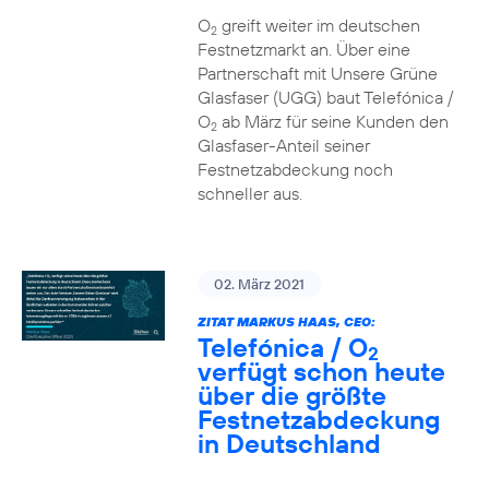
O
greift weiter im deutschen
2
Festnetzmarkt an. Über eine
Partnerschaft mit Unsere Grüne
Glasfaser (UGG) baut Telefónica /
O
ab März für seine Kunden den
2
Glasfaser-Anteil seiner
Festnetzabdeckung noch
schneller aus.
02. März 2021
ZITAT MARKUS HAAS, CEO:
Telefónica / O
2
verfügt schon heute
über die größte
Festnetzabdeckung
in Deutschland