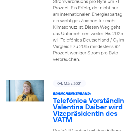
Stromverbrauchs pro Byte um 71
Prozent. Ein Erfolg, der nicht nur
am internationalen Energiespartag
ein wichtiges Zeichen für mehr
Klimaschutz ist. Diesen Weg geht
das Unternehmen weiter: Bis 2025
will Telefónica Deutschland / O
im
2
Vergleich zu 2015 mindestens 82
Prozent weniger Strom pro Byte
verbrauchen.
04. März 2021
BRANCHENVERBAND:
Telefónica Vorständin
Valentina Daiber wird
Vizepräsidentin des
VATM
Der VATM gehört mit dem Bitkom