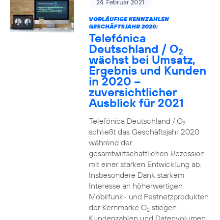
24. Februar 2021
VORLÄUFIGE KENNZAHLEN
GESCHÄFTSJAHR 2020:
Telefónica
Deutschland / O
2
wächst bei Umsatz,
Ergebnis und Kunden
in 2020 –
zuversichtlicher
Ausblick für 2021
Telefónica Deutschland / O
2
schließt das Geschäftsjahr 2020
während der
gesamtwirtschaftlichen Rezession
mit einer starken Entwicklung ab.
Insbesondere Dank starkem
Interesse an höherwertigen
Mobilfunk- und Festnetzprodukten
der Kernmarke O
stiegen
2
Kundenzahlen und Datenvolumen