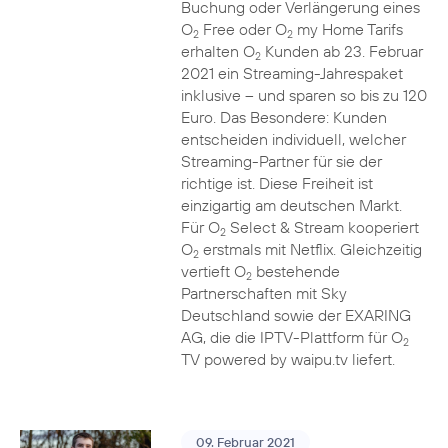
Buchung oder Verlängerung eines
O
Free oder O
my Home Tarifs
2
2
erhalten O
Kunden ab 23. Februar
2
2021 ein Streaming-Jahrespaket
inklusive – und sparen so bis zu 120
Euro. Das Besondere: Kunden
entscheiden individuell, welcher
Streaming-Partner für sie der
richtige ist. Diese Freiheit ist
einzigartig am deutschen Markt.
Für O
Select & Stream kooperiert
2
O
erstmals mit Netflix. Gleichzeitig
2
vertieft O
bestehende
2
Partnerschaften mit Sky
Deutschland sowie der EXARING
AG, die die IPTV-Plattform für O
2
TV powered by waipu.tv liefert.
09. Februar 2021