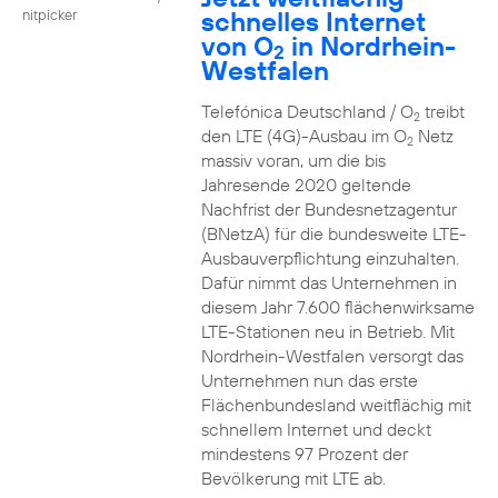
schnelles Internet
nitpicker
von O
in Nordrhein-
2
Westfalen
Telefónica Deutschland / O
treibt
2
den LTE (4G)-Ausbau im O
Netz
2
massiv voran, um die bis
Jahresende 2020 geltende
Nachfrist der Bundesnetzagentur
(BNetzA) für die bundesweite LTE-
Ausbauverpflichtung einzuhalten.
Dafür nimmt das Unternehmen in
diesem Jahr 7.600 flächenwirksame
LTE-Stationen neu in Betrieb. Mit
Nordrhein-Westfalen versorgt das
Unternehmen nun das erste
Flächenbundesland weitflächig mit
schnellem Internet und deckt
mindestens 97 Prozent der
Bevölkerung mit LTE ab.