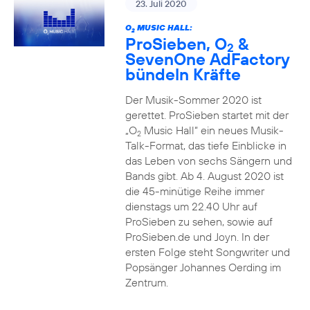
23. Juli 2020
O
MUSIC HALL:
2
ProSieben, O
&
2
SevenOne AdFactory
bündeln Kräfte
Der Musik-Sommer 2020 ist
gerettet. ProSieben startet mit der
„O
Music Hall“ ein neues Musik-
2
Talk-Format, das tiefe Einblicke in
das Leben von sechs Sängern und
Bands gibt. Ab 4. August 2020 ist
die 45-minütige Reihe immer
dienstags um 22.40 Uhr auf
ProSieben zu sehen, sowie auf
ProSieben.de und Joyn. In der
ersten Folge steht Songwriter und
Popsänger Johannes Oerding im
Zentrum.