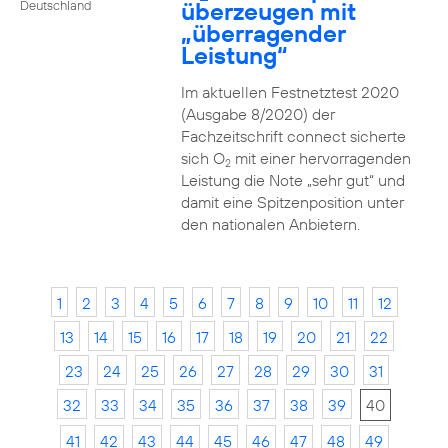
überzeugen mit
Deutschland
„überragender
Leistung“
Im aktuellen Festnetztest 2020
(Ausgabe 8/2020) der
Fachzeitschrift connect sicherte
sich O
mit einer hervorragenden
2
Leistung die Note „sehr gut“ und
damit eine Spitzenposition unter
den nationalen Anbietern.
1
2
3
4
5
6
7
8
9
10
11
12
13
14
15
16
17
18
19
20
21
22
23
24
25
26
27
28
29
30
31
32
33
34
35
36
37
38
39
40
41
42
43
44
45
46
47
48
49