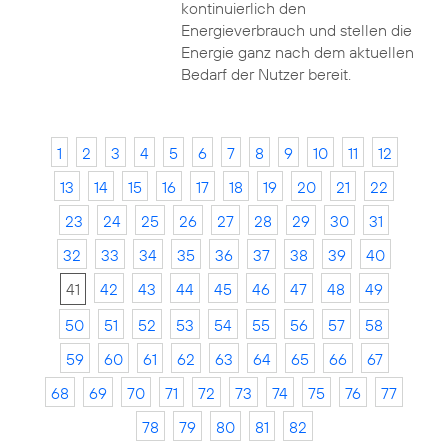
kontinuierlich den
Energieverbrauch und stellen die
Energie ganz nach dem aktuellen
Bedarf der Nutzer bereit.
1
2
3
4
5
6
7
8
9
10
11
12
13
14
15
16
17
18
19
20
21
22
23
24
25
26
27
28
29
30
31
32
33
34
35
36
37
38
39
40
41
42
43
44
45
46
47
48
49
50
51
52
53
54
55
56
57
58
59
60
61
62
63
64
65
66
67
68
69
70
71
72
73
74
75
76
77
78
79
80
81
82