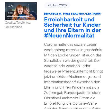
23. Juni 2020
DER NEUE O
FREE STARTER FLEX TARIF:
2
Erreichbarkeit und
Credits: Telefónica
Sicherheit für Kinder
Deutschland
und ihre Eltern in der
#NeuenNormalität
Corona hatte das soziale Leben
wochenlang massiv eingeschränkt.
Mit den Lockerungen ist auch das
Schulleben wieder gestartet. Der
wechselnde wochen- oder
tageweise Präsenzunterricht bringt
jetzt erhöhten Abstimmungs- und
Informationsbedarf zwischen den
Eltern und ihren Kindern mit sich.
Zudem gab Bundesjustizministerin
Christine Lambrecht Eltern die
Empfehlung, die Corona-Warn-
App der Bundesregierung auf den