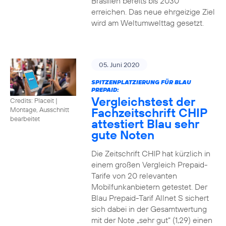
Brasilien bereits bis 2030
erreichen. Das neue ehrgeizige Ziel
wird am Weltumwelttag gesetzt.
05. Juni 2020
SPITZENPLATZIERUNG FÜR BLAU
PREPAID:
Vergleichstest der
Credits: Placeit
|
Fachzeitschrift CHIP
Montage, Ausschnitt
bearbeitet
attestiert Blau sehr
gute Noten
Die Zeitschrift CHIP hat kürzlich in
einem großen Vergleich Prepaid-
Tarife von 20 relevanten
Mobilfunkanbietern getestet. Der
Blau Prepaid-Tarif Allnet S sichert
sich dabei in der Gesamtwertung
mit der Note „sehr gut“ (1,29) einen