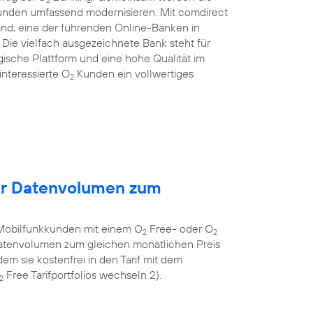
Kunden umfassend modernisieren. Mit comdirect
and, eine der führenden Online-Banken in
ie vielfach ausgezeichnete Bank steht für
gische Plattform und eine hohe Qualität im
nteressierte O
Kunden ein vollwertiges
2
hr Datenvolumen zum
Mobilfunkkunden mit einem O
Free- oder O
2
2
 Datenvolumen zum gleichen monatlichen Preis
em sie kostenfrei in den Tarif mit dem
Free Tarifportfolios wechseln 2).
2