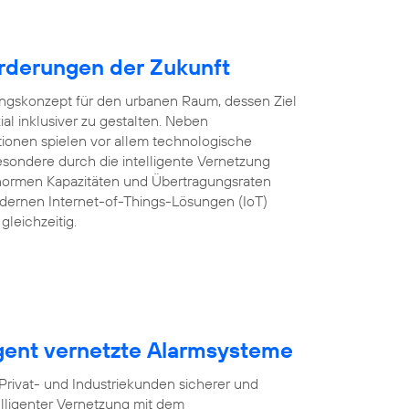
rderungen der Zukunft
lungskonzept für den urbanen Raum, dessen Ziel
ozial inklusiver zu gestalten. Neben
tionen spielen vor allem technologische
sondere durch die intelligente Vernetzung
ormen Kapazitäten und Übertragungsraten
ernen Internet-of-Things-Lösungen (IoT)
gleichzeitig.
igent vernetzte Alarmsysteme
ivat- und Industriekunden sicherer und
lligenter Vernetzung mit dem