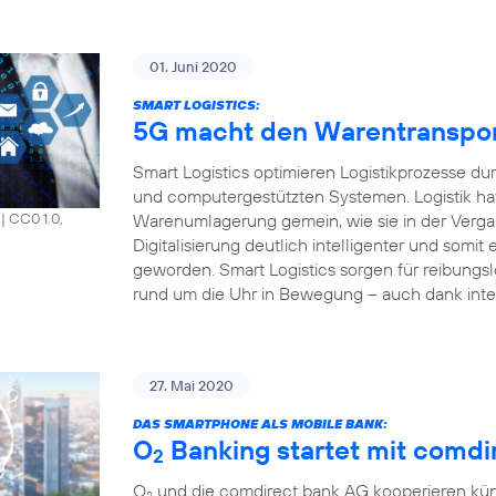
01. Juni 2020
SMART LOGISTICS:
5G macht den Warentransport 
Smart Logistics optimieren Logistikprozesse du
und computergestützten Systemen. Logistik hat
Warenumlagerung gemein, wie sie in der Vergang
|
CC0 1.0,
Digitalisierung deutlich intelligenter und somit e
geworden. Smart Logistics sorgen für reibungsl
rund um die Uhr in Bewegung – auch dank inte
27. Mai 2020
DAS SMARTPHONE ALS MOBILE BANK:
O
Banking startet mit comdir
2
O
und die comdirect bank AG kooperieren künf
2