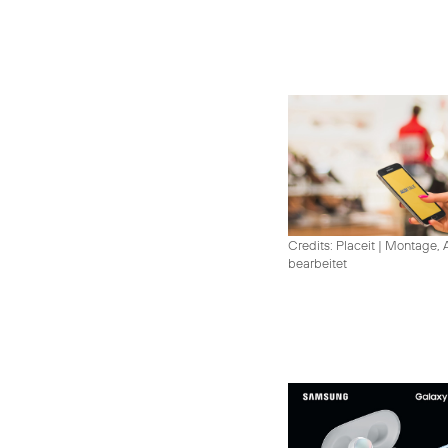
Credits: Placeit
|
Montage, A
bearbeitet