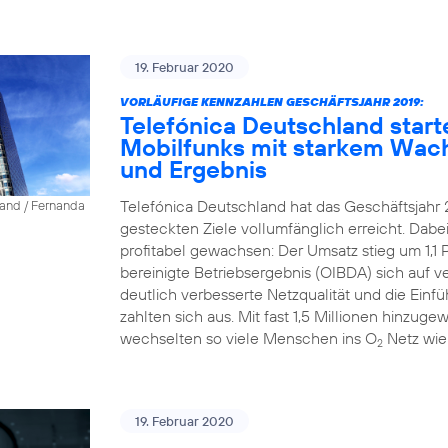
19. Februar 2020
VORLÄUFIGE KENNZAHLEN GESCHÄFTSJAHR 2019:
Telefónica Deutschland start
Mobilfunks mit starkem Wac
und Ergebnis
Telefónica Deutschland hat das Geschäftsjahr 
land / Fernanda
gesteckten Ziele vollumfänglich erreicht. Dab
profitabel gewachsen: Der Umsatz stieg um 1,1 P
bereinigte Betriebsergebnis (OIBDA) sich auf v
deutlich verbesserte Netzqualität und die Einfü
zahlten sich aus. Mit fast 1,5 Millionen hinz
wechselten so viele Menschen ins O
Netz wie
2
19. Februar 2020