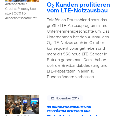
O
Kunden profitieren
Antennenfoto /
2
vom LTE-Netzausbau
Credits: Pixabay User
stux
|
CC0 1.0,
Ausschnitt bearbeitet
Telefónica Deutschland setzt das
größte LTE-Ausbauprogramm ihrer
Unternehmensgeschichte um. Das
Unternehmen hat den Ausbau des
O
LTE-Netzes auch im Oktober
2
konsequent vorangetrieben und
mehr als 550 neue LTE-Sender in
Betrieb genommen. Damit haben
sich die Breitbandabdeckung und
LTE-Kapazitäten in allen 16
Bundesländern verbessert.
12. November 2019
5G INNOVATIONSRAUM VON
TELEFÓNICA DEUTSCHLAND: