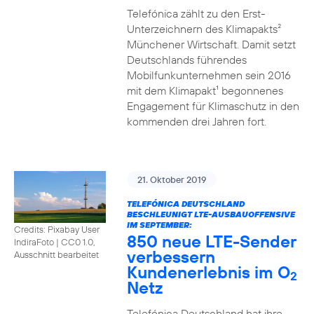
Telefónica zählt zu den Erst-
Unterzeichnern des Klimapakts²
Münchener Wirtschaft. Damit setzt
Deutschlands führendes
Mobilfunkunternehmen sein 2016
mit dem Klimapakt¹ begonnenes
Engagement für Klimaschutz in den
kommenden drei Jahren fort.
21. Oktober 2019
TELEFÓNICA DEUTSCHLAND
BESCHLEUNIGT LTE-AUSBAUOFFENSIVE
IM SEPTEMBER:
Credits: Pixabay User
850 neue LTE-Sender
IndiraFoto
|
CC0 1.0,
verbessern
Ausschnitt bearbeitet
Kundenerlebnis im O
2
Netz
Telefónica Deutschland hat ihre