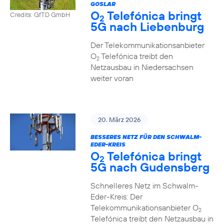
GOSLAR
O
Telefónica bringt
Credits: GfTD GmbH
2
5G nach Liebenburg
Der Telekommunikationsanbieter
O
Telefónica treibt den
2
Netzausbau in Niedersachsen
weiter voran
20. März 2026
BESSERES NETZ FÜR DEN SCHWALM-
EDER-KREIS
O
Telefónica bringt
2
5G nach Gudensberg
Schnelleres Netz im Schwalm-
Eder-Kreis: Der
Telekommunikationsanbieter O
2
Telefónica treibt den Netzausbau in