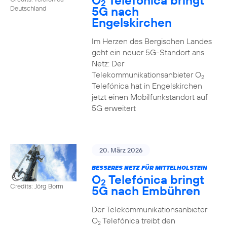
O
Telefónica bringt
2
5G nach
Deutschland
Engelskirchen
Im Herzen des Bergischen Landes
geht ein neuer 5G-Standort ans
Netz: Der
Telekommunikationsanbieter O
2
Telefónica hat in Engelskirchen
jetzt einen Mobilfunkstandort auf
5G erweitert
20. März 2026
BESSERES NETZ FÜR MITTELHOLSTEIN
O
Telefónica bringt
2
Credits: Jörg Borm
5G nach Embühren
Der Telekommunikationsanbieter
O
Telefónica treibt den
2