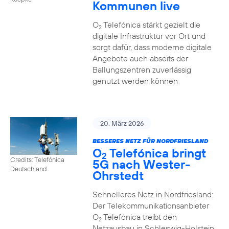
Kommunen live
O
Telefónica stärkt gezielt die
2
digitale Infrastruktur vor Ort und
sorgt dafür, dass moderne digitale
Angebote auch abseits der
Ballungszentren zuverlässig
genutzt werden können
20. März 2026
BESSERES NETZ FÜR NORDFRIESLAND
O
Telefónica bringt
2
Credits: Telefónica
5G nach Wester-
Deutschland
Ohrstedt
Schnelleres Netz in Nordfriesland:
Der Telekommunikationsanbieter
O
Telefónica treibt den
2
Netzausbau in Schleswig-Holstein