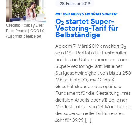
28. Februar 2019
MIT 250 MBIT/S IM BÜRO SURFEN:
O
startet Super-
2
Credits: Pixabay User
Vectoring-Tarif für
Free-Photos
|
CC0 1.0,
Selbständige
Auschnitt bearbeitet
Ab dem 7. März 2019 erweitert O
2
sein DSL-Portfolio für Freiberufler
und kleine Unternehmer um einen
Super-Vectoring-Tarif. Mit einer
Surfgeschwindigkeit von bis zu 250
Mbit/s bietet O
my Office XL
2
Geschäftskunden das optimale
Fundament für die Gestaltung ihres
digitalen Arbeitslebens.1) Bei einer
Mindestlaufzeit von 24 Monaten ist
der superschnelle Tarif im ersten
Jahr für 39,99 […]