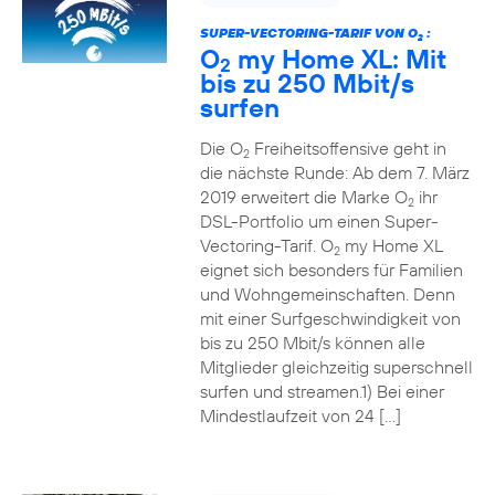
SUPER-VECTORING-TARIF VON O
:
2
O
my Home XL: Mit
2
bis zu 250 Mbit/s
surfen
Die O
Freiheitsoffensive geht in
2
die nächste Runde: Ab dem 7. März
2019 erweitert die Marke O
ihr
2
DSL-Portfolio um einen Super-
Vectoring-Tarif. O
my Home XL
2
eignet sich besonders für Familien
und Wohngemeinschaften. Denn
mit einer Surfgeschwindigkeit von
bis zu 250 Mbit/s können alle
Mitglieder gleichzeitig superschnell
surfen und streamen.1) Bei einer
Mindestlaufzeit von 24 […]