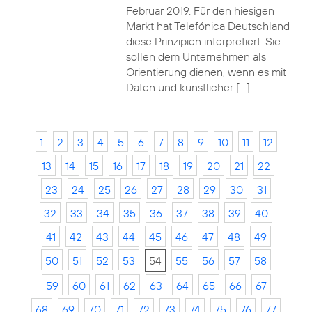
Februar 2019. Für den hiesigen
Markt hat Telefónica Deutschland
diese Prinzipien interpretiert. Sie
sollen dem Unternehmen als
Orientierung dienen, wenn es mit
Daten und künstlicher […]
1
2
3
4
5
6
7
8
9
10
11
12
13
14
15
16
17
18
19
20
21
22
23
24
25
26
27
28
29
30
31
32
33
34
35
36
37
38
39
40
41
42
43
44
45
46
47
48
49
50
51
52
53
54
55
56
57
58
59
60
61
62
63
64
65
66
67
68
69
70
71
72
73
74
75
76
77