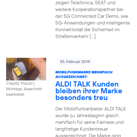
zeigen Telefónica, SEAT und
weitere Kooperationspartner bei
der 5G Connected Car Demo, wie
5G-Anwendungen und intelligente
Konnektivität die Sicherheit im
Straßenverkehr […]
25. Februar 2019
MOBILFUNKMARKE MEHRFACH
AUSGEZEICHNET:
ALDI TALK Kunden
Credits: Placeit
|
bleiben ihrer Marke
Montage, Ausschnitt
bearbeitet
besonders treu
Der Mobilfunkanbieter ALDI TALK
wurde zu Jahresbeginn gleich
mehrfach für seine Fairness und
langfristige Kundentreue
ausgezeichnet. Die Marke ging