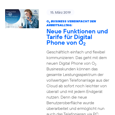
15. März 2019
O
BUSINESS VEREINFACHT DEN
2
ARBEITSALLTAG:
Neue Funktionen und
Tarife für Digital
Phone von O
2
Geschäftlich einfach und flexibel
kommunizieren: Das geht mit dem
neuen Digital Phone von O
.
2
Businesskunden können das
gesamte Leistungsspektrum der
vollwertigen Telefonanlage aus der
Cloud ab sofort noch leichter von
überall und mit jedem Endgerät
nutzen. Denn die neue
Benutzeroberfläche wurde
überarbeitet und ermöglicht nun
auch das Telefonieren via PC,