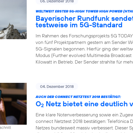
06. Dezember 2018
WELTWEIT ERSTER 5G-HIGH TOWER HIGH POWER (HTH
Bayerischer Rundfunk send
testweise im 5G-Standard
Im Rahmen des Forschungsprojekts 5G TODAY h
von fünf Projektpartnern gestern am Sender We
5G-Signalen begonnen. Hierfür ging der wel
Modus (Further evolved Multimedia Broadcast M
Kilowatt in Betrieb. Der Sender strahlte für meh
04. Dezember 2018
AUCH DER CONNECT NETZTEST 2018 BESTÄTIGT:
O
Netz bietet eine deutlich 
2
Eine klare Notenverbesserung sowie ein Zugew
connect Netztest 2018 bestätigen: Telefónica D
Netzes bundesweit massiv verbessert. Dieser 
schnitt