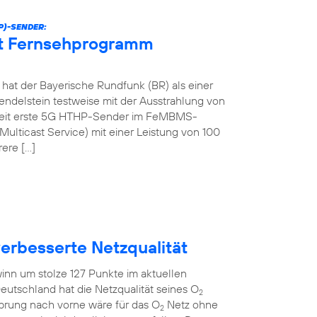
P)-SENDER:
et Fernsehprogramm
at der Bayerische Rundfunk (BR) als einer
ndelstein testweise mit der Ausstrahlung von
tweit erste 5G HTHP-Sender im FeMBMS-
ulticast Service) mit einer Leistung von 100
rere […]
verbesserte Netzqualität
inn um stolze 127 Punkte im aktuellen
eutschland hat die Netzqualität seines O
2
Sprung nach vorne wäre für das O
Netz ohne
2