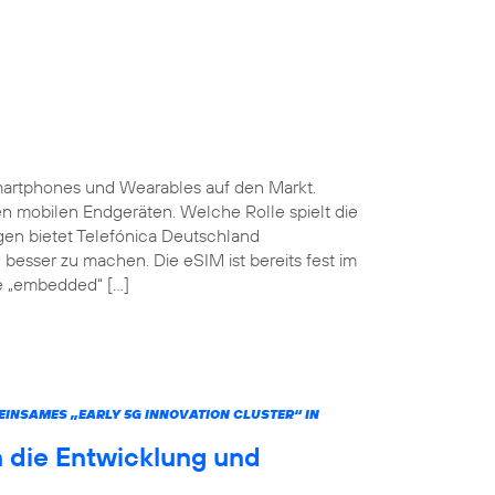
martphones und Wearables auf den Markt.
ten mobilen Endgeräten. Welche Rolle spielt die
gen bietet Telefónica Deutschland
 besser zu machen. Die eSIM ist bereits fest im
he „embedded“ […]
INSAMES „EARLY 5G INNOVATION CLUSTER“ IN
 die Entwicklung und