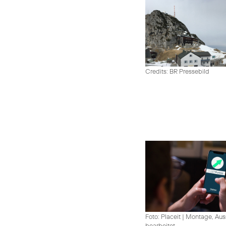
Credits: BR Pressebild
Foto: Placeit
|
Montage, Aus
bearbeitet