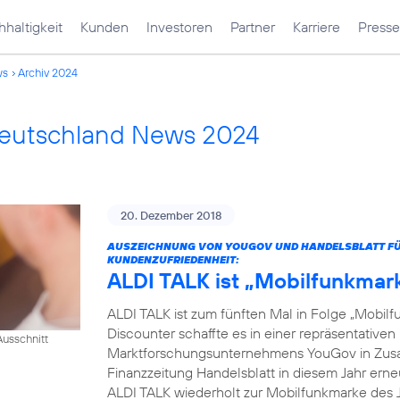
haltigkeit
Kunden
Investoren
Partner
Karriere
Presse
ws
Archiv 2024
Deutschland News 2024
20. Dezember 2018
AUSZEICHNUNG VON YOUGOV UND HANDELSBLATT FÜR
KUNDENZUFRIEDENHEIT:
ALDI TALK ist „Mobilfunkmar
ALDI TALK ist zum fünften Mal in Folge „Mobilf
Discounter schaffte es in einer repräsentativ
usschnitt
Marktforschungsunternehmens YouGov in Zusam
Finanzzeitung Handelsblatt in diesem Jahr erneut
ALDI TALK wiederholt zur Mobilfunkmarke des J