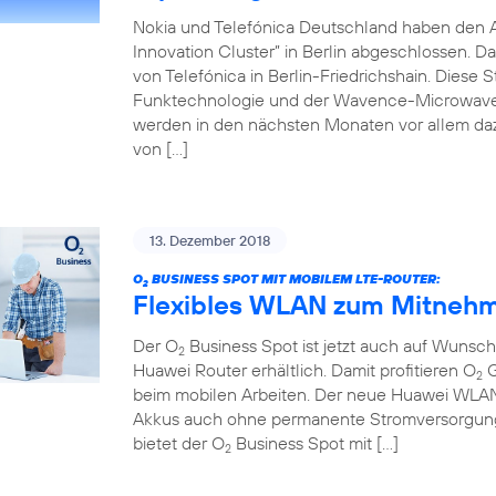
Nokia und Telefónica Deutschland haben den 
Innovation Cluster” in Berlin abgeschlossen. D
von Telefónica in Berlin-Friedrichshain. Diese 
Funktechnologie und der Wavence-Microwave-T
werden in den nächsten Monaten vor allem da
von […]
13. Dezember 2018
O
BUSINESS SPOT MIT MOBILEM LTE-ROUTER:
2
Flexibles WLAN zum Mitnehm
Der O
Business Spot ist jetzt auch auf Wuns
2
Huawei Router erhältlich. Damit profitieren O
G
2
beim mobilen Arbeiten. Der neue Huawei WLAN-R
Akkus auch ohne permanente Stromversorgung 
bietet der O
Business Spot mit […]
2