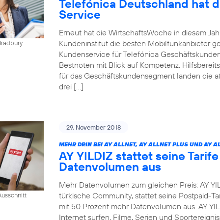
Telefónica Deutschland hat 
Service
Erneut hat die WirtschaftsWoche in diesem Ja
Kundeninstitut die besten Mobilfunkanbieter g
Bradbury
Kundenservice für Telefónica Geschäftskunden
Bestnoten mit Blick auf Kompetenz, Hilfsbereit
für das Geschäftskundensegment landen die at
drei […]
29. November 2018
MEHR DRIN BEI AY ALLNET, AY ALLNET PLUS UND AY A
AY YILDIZ stattet seine Tarif
Datenvolumen aus
Mehr Datenvolumen zum gleichen Preis: AY YIL
türkische Community, stattet seine Postpaid-Tar
usschnitt
mit 50 Prozent mehr Datenvolumen aus. AY YI
Internet surfen, Filme, Serien und Sportereig