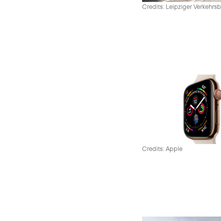
Credits: Leipziger Verkehrsb
Credits: Apple