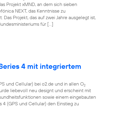
das Projekt xMND, an dem sich sieben
lefónica NEXT, das Kenntnisse zu
as Projekt, das auf zwei Jahre ausgelegt ist,
undesministeriums für […]
eries 4 mit integriertem
S und Cellular) bei o2.de und in allen O
2
urde liebevoll neu designt und erscheint mit
esundheitsfunktionen sowie einem eingebauten
4 (GPS und Cellular) den Einstieg zu