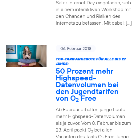
Safer Internet Day eingeladen, sich
in einem interaktiven Workshop mit
den Chancen und Risiken des
Internets zu befassen. Mit dabei: […]
06. Februar 2018
TOP-TARIFANGEBOTE FÜR ALLE BIS 27
JAHRE:
50 Prozent mehr
Highspeed-
Datenvolumen bei
den Jugendtarifen
von O
Free
2
Ab Februar erhalten junge Leute
mehr Highspeed-Datenvolumen
als je zuvor. Vom 8. Februar bis zum
23. April packt O
bei allen
2
Varianten des Tarifs O
Free Junge