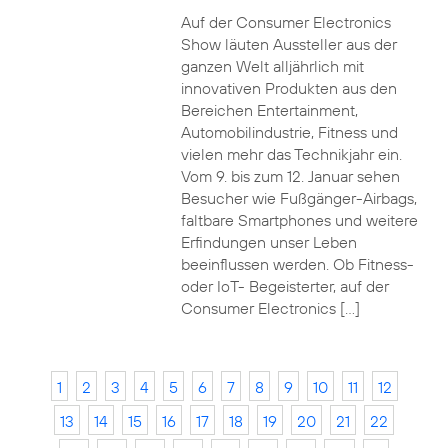
Auf der Consumer Electronics
Show läuten Aussteller aus der
ganzen Welt alljährlich mit
innovativen Produkten aus den
Bereichen Entertainment,
Automobilindustrie, Fitness und
vielen mehr das Technikjahr ein.
Vom 9. bis zum 12. Januar sehen
Besucher wie Fußgänger-Airbags,
faltbare Smartphones und weitere
Erfindungen unser Leben
beeinflussen werden. Ob Fitness-
oder IoT- Begeisterter, auf der
Consumer Electronics […]
1
2
3
4
5
6
7
8
9
10
11
12
13
14
15
16
17
18
19
20
21
22