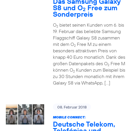
Das Samsung Galaxy
S8 und O
Free zum
2
Sonderpreis
O
bietet seinen Kunden vom 6. bis
2
19. Februar das beliebte Samsung
Flaggschiff Galaxy S8 zusammen
mit dem O
Free M zu einem
2
besonders attraktiven Preis von
knapp 40 Euro monatlich. Dank des
großen Datenpakets des O
Free M
2
können O
Kunden zum Beispiel bis
2
zu 30 Stunden monatlich mit ihrem
Galaxy S8 via WhatsApp, […]
08. Februar 2018
MOBILE CONNECT:
Deutsche Telekom,
Telefónica und