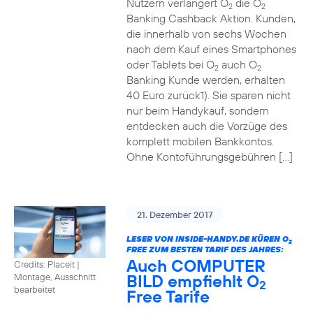
Nutzern verlängert O
die O
2
2
Banking Cashback Aktion. Kunden,
die innerhalb von sechs Wochen
nach dem Kauf eines Smartphones
oder Tablets bei O
auch O
2
2
Banking Kunde werden, erhalten
40 Euro zurück1). Sie sparen nicht
nur beim Handykauf, sondern
entdecken auch die Vorzüge des
komplett mobilen Bankkontos.
Ohne Kontoführungsgebühren […]
21. Dezember 2017
LESER VON INSIDE-HANDY.DE KÜREN O
2
FREE ZUM BESTEN TARIF DES JAHRES:
Auch COMPUTER
Credits: Placeit
|
BILD empfiehlt O
Montage, Ausschnitt
2
bearbeitet
Free Tarife