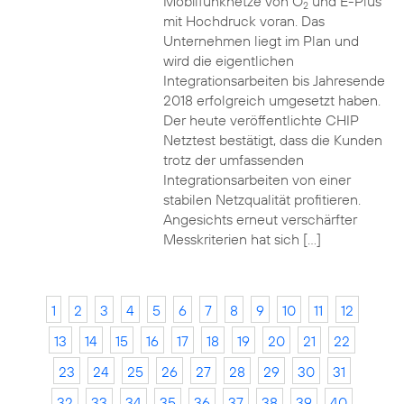
Mobilfunknetze von O
und E-Plus
2
mit Hochdruck voran. Das
Unternehmen liegt im Plan und
wird die eigentlichen
Integrationsarbeiten bis Jahresende
2018 erfolgreich umgesetzt haben.
Der heute veröffentlichte CHIP
Netztest bestätigt, dass die Kunden
trotz der umfassenden
Integrationsarbeiten von einer
stabilen Netzqualität profitieren.
Angesichts erneut verschärfter
Messkriterien hat sich […]
1
2
3
4
5
6
7
8
9
10
11
12
13
14
15
16
17
18
19
20
21
22
23
24
25
26
27
28
29
30
31
32
33
34
35
36
37
38
39
40