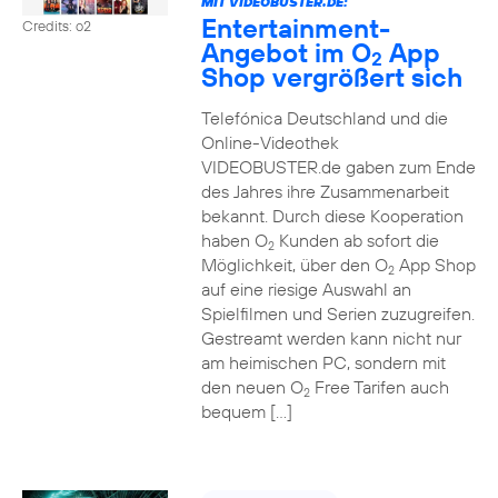
MIT VIDEOBUSTER.DE:
Entertainment-
Credits: o2
Angebot im O
App
2
Shop vergrößert sich
Telefónica Deutschland und die
Online-Videothek
VIDEOBUSTER.de gaben zum Ende
des Jahres ihre Zusammenarbeit
bekannt. Durch diese Kooperation
haben O
Kunden ab sofort die
2
Möglichkeit, über den O
App Shop
2
auf eine riesige Auswahl an
Spielfilmen und Serien zuzugreifen.
Gestreamt werden kann nicht nur
am heimischen PC, sondern mit
den neuen O
Free Tarifen auch
2
bequem […]