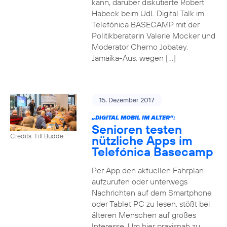
kann, darüber diskutierte Robert
Habeck beim UdL Digital Talk im
Telefónica BASECAMP mit der
Politikberaterin Valerie Mocker und
Moderator Cherno Jobatey.
Jamaika-Aus: wegen […]
15. Dezember 2017
„DIGITAL MOBIL IM ALTER“:
Senioren testen
Credits: Till Budde
nützliche Apps im
Telefónica Basecamp
Per App den aktuellen Fahrplan
aufzurufen oder unterwegs
Nachrichten auf dem Smartphone
oder Tablet PC zu lesen, stößt bei
älteren Menschen auf großes
Interesse. Um hier praxisnah zu