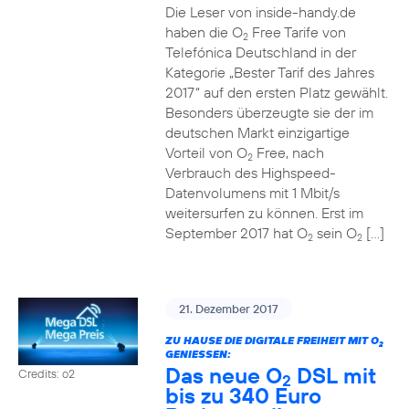
Die Leser von inside-handy.de
haben die O
Free Tarife von
2
Telefónica Deutschland in der
Kategorie „Bester Tarif des Jahres
2017“ auf den ersten Platz gewählt.
Besonders überzeugte sie der im
deutschen Markt einzigartige
Vorteil von O
Free, nach
2
Verbrauch des Highspeed-
Datenvolumens mit 1 Mbit/s
weitersurfen zu können. Erst im
September 2017 hat O
sein O
[…]
2
2
21. Dezember 2017
ZU HAUSE DIE DIGITALE FREIHEIT MIT O
2
GENIESSEN:
Das neue O
DSL mit
Credits: o2
2
bis zu 340 Euro