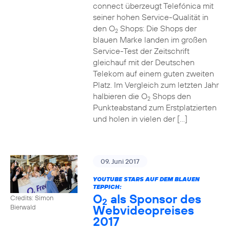
connect überzeugt Telefónica mit
seiner hohen Service-Qualität in
den O
Shops: Die Shops der
2
blauen Marke landen im großen
Service-Test der Zeitschrift
gleichauf mit der Deutschen
Telekom auf einem guten zweiten
Platz. Im Vergleich zum letzten Jahr
halbieren die O
Shops den
2
Punkteabstand zum Erstplatzierten
und holen in vielen der […]
09. Juni 2017
YOUTUBE STARS AUF DEM BLAUEN
TEPPICH:
O
als Sponsor des
Credits: Simon
2
Webvideopreises
Bierwald
2017