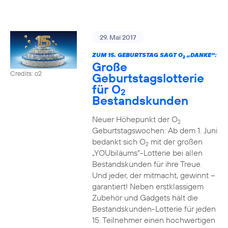
29. Mai 2017
ZUM 15. GEBURTSTAG SAGT O
„DANKE“:
2
Große
Credits: o2
Geburtstagslotterie
für O
2
Bestandskunden
Neuer Höhepunkt der O
2
Geburtstagswochen: Ab dem 1. Juni
bedankt sich O
mit der großen
2
„YOUbiläums“-Lotterie bei allen
Bestandskunden für ihre Treue.
Und jeder, der mitmacht, gewinnt –
garantiert! Neben erstklassigem
Zubehör und Gadgets hält die
Bestandskunden-Lotterie für jeden
15. Teilnehmer einen hochwertigen