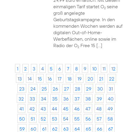
29,99 Euro erhältlich. Mit diesem
einmaligen Tarif startet O
seine
2
groß angelegte
Geburtstagskampagne. In den
kommenden Wochen werden auf
digitalen Out-of-Home-
Werbeflächen, online sowie im
Radio der O
Free 15 […]
2
1
2
3
4
5
6
7
8
9
10
11
12
13
14
15
16
17
18
19
20
21
22
23
24
25
26
27
28
29
30
31
32
33
34
35
36
37
38
39
40
41
42
43
44
45
46
47
48
49
50
51
52
53
54
55
56
57
58
59
60
61
62
63
64
65
66
67