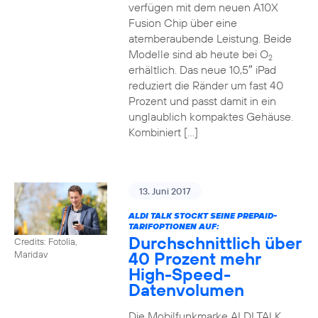
verfügen mit dem neuen A10X
Fusion Chip über eine
atemberaubende Leistung. Beide
Modelle sind ab heute bei O
2
erhältlich. Das neue 10,5″ iPad
reduziert die Ränder um fast 40
Prozent und passt damit in ein
unglaublich kompaktes Gehäuse.
Kombiniert […]
13. Juni 2017
ALDI TALK STOCKT SEINE PREPAID-
TARIFOPTIONEN AUF:
Durchschnittlich über
Credits: Fotolia,
40 Prozent mehr
Maridav
High-Speed-
Datenvolumen
Die Mobilfunkmarke ALDI TALK