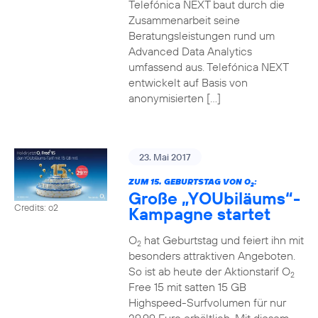
Telefónica NEXT baut durch die
Zusammenarbeit seine
Beratungsleistungen rund um
Advanced Data Analytics
umfassend aus. Telefónica NEXT
entwickelt auf Basis von
anonymisierten […]
23. Mai 2017
ZUM 15. GEBURTSTAG VON O
:
2
Große „YOUbiläums“-
Credits: o2
Kampagne startet
O
hat Geburtstag und feiert ihn mit
2
besonders attraktiven Angeboten.
So ist ab heute der Aktionstarif O
2
Free 15 mit satten 15 GB
Highspeed-Surfvolumen für nur