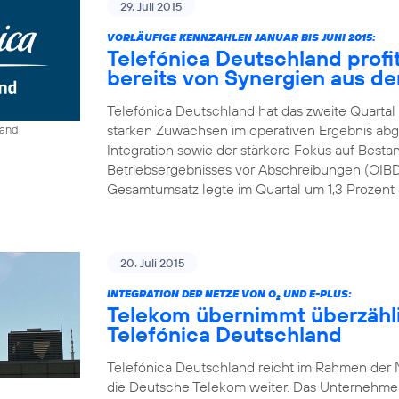
29. Juli 2015
VORLÄUFIGE KENNZAHLEN JANUAR BIS JUNI 2015:
Telefónica Deutschland profit
bereits von Synergien aus der
Telefónica Deutschland hat das zweite Quartal
starken Zuwächsen im operativen Ergebnis abge
land
Integration sowie der stärkere Fokus auf Best
Betriebsergebnisses vor Abschreibungen (OIBDA
Gesamtumsatz legte im Quartal um 1,3 Prozent a
20. Juli 2015
INTEGRATION DER NETZE VON O
UND E-PLUS:
2
Telekom übernimmt überzähl
Telefónica Deutschland
Telefónica Deutschland reicht im Rahmen der N
die Deutsche Telekom weiter. Das Unternehmen r