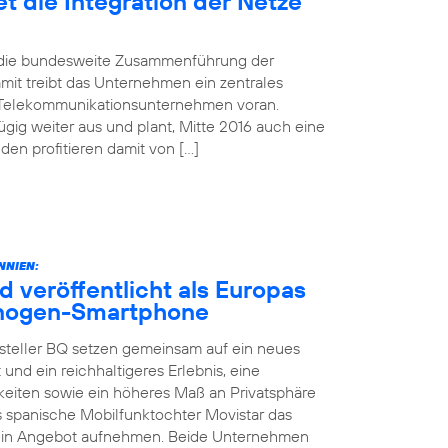
t die Integration der Netze
d die bundesweite Zusammenführung der
mit treibt das Unternehmen ein zentrales
 Telekommunikationsunternehmen voran.
gig weiter aus und plant, Mitte 2016 auch eine
n profitieren damit von […]
NNIEN:
d veröffentlicht als Europas
yanogen-Smartphone
steller BQ setzen gemeinsam auf ein neues
 und ein reichhaltigeres Erlebnis, eine
keiten sowie ein höheres Maß an Privatsphäre
as spanische Mobilfunktochter Movistar das
sein Angebot aufnehmen. Beide Unternehmen