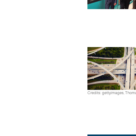
Credits: gettyimages, Thom