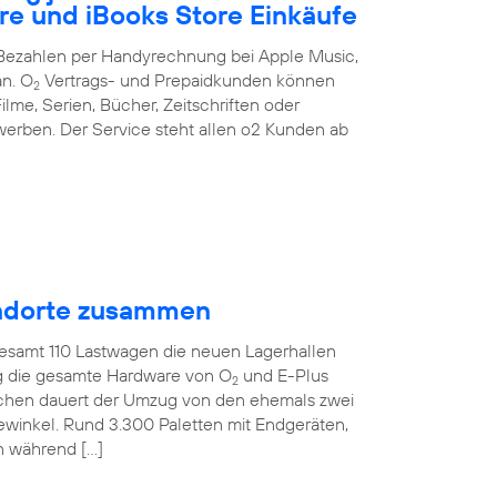
re und iBooks Store Einkäufe
s Bezahlen per Handyrechnung bei Apple Music,
an. O
Vertrags- und Prepaidkunden können
2
ilme, Serien, Bücher, Zeitschriften oder
erben. Der Service steht allen o2 Kunden ab
tandorte zusammen
gesamt 110 Lastwagen die neuen Lagerhallen
ig die gesamte Hardware von O
und E-Plus
2
ochen dauert der Umzug von den ehemals zwei
ewinkel. Rund 3.300 Paletten mit Endgeräten,
n während […]