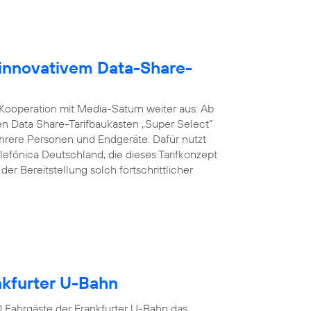
 innovativem Data-Share-
 Kooperation mit Media-Saturn weiter aus: Ab
n Data Share-Tarifbaukasten „Super Select“
ere Personen und Endgeräte. Dafür nutzt
lefónica Deutschland, die dieses Tarifkonzept
er Bereitstellung solch fortschrittlicher
ankfurter U-Bahn
00 Fahrgäste der Frankfurter U-Bahn das