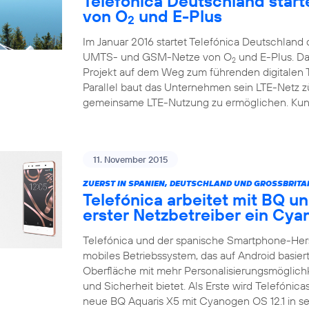
Telefónica Deutschland starte
von O
und E-Plus
2
Im Januar 2016 startet Telefónica Deutschlan
UMTS- und GSM-Netze von O
und E-Plus. Da
2
Projekt auf dem Weg zum führenden digitalen
Parallel baut das Unternehmen sein LTE-Netz zü
gemeinsame LTE-Nutzung zu ermöglichen. Kunde
11. November 2015
ZUERST IN SPANIEN, DEUTSCHLAND UND GROSSBRITA
Telefónica arbeitet mit BQ un
erster Netzbetreiber ein C
Telefónica und der spanische Smartphone-Her
mobiles Betriebssystem, das auf Android basiert
Oberfläche mit mehr Personalisierungsmöglich
und Sicherheit bietet. Als Erste wird Telefónic
neue BQ Aquaris X5 mit Cyanogen OS 12.1 in 