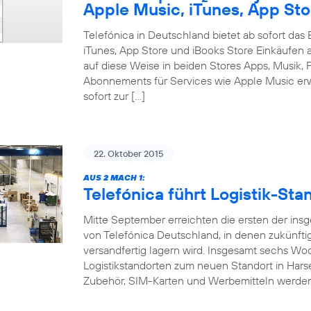
Apple Music, iTunes, App Sto
Telefónica in Deutschland bietet ab sofort da
iTunes, App Store und iBooks Store Einkäufen 
auf diese Weise in beiden Stores Apps, Musik, F
Abonnements für Services wie Apple Music erw
sofort zur […]
22. Oktober 2015
AUS 2 MACH 1:
Telefónica führt Logistik-S
Mitte September erreichten die ersten der ins
von Telefónica Deutschland, in denen zukünft
versandfertig lagern wird. Insgesamt sechs W
Logistikstandorten zum neuen Standort in Hars
Zubehör, SIM-Karten und Werbemitteln werde