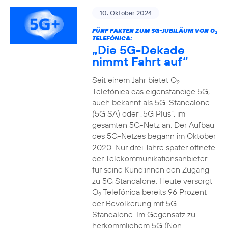
10. Oktober 2024
FÜNF FAKTEN ZUM 5G-JUBILÄUM VON O
2
TELEFÓNICA:
„Die 5G-Dekade
nimmt Fahrt auf“
Seit einem Jahr bietet O
2
Telefónica das eigenständige 5G,
auch bekannt als 5G-Standalone
(5G SA) oder „5G Plus“, im
gesamten 5G-Netz an. Der Aufbau
des 5G-Netzes begann im Oktober
2020. Nur drei Jahre später öffnete
der Telekommunikationsanbieter
für seine Kund:innen den Zugang
zu 5G Standalone. Heute versorgt
O
Telefónica bereits 96 Prozent
2
der Bevölkerung mit 5G
Standalone. Im Gegensatz zu
herkömmlichem 5G (Non-