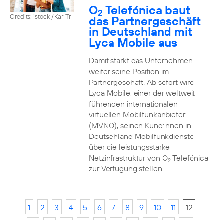
O
Telefónica baut
2
Credits: istock / Kar-Tr
das Partnergeschäft
in Deutschland mit
Lyca Mobile aus
Damit stärkt das Unternehmen
weiter seine Position im
Partnergeschäft. Ab sofort wird
Lyca Mobile, einer der weltweit
führenden internationalen
virtuellen Mobilfunkanbieter
(MVNO), seinen Kund:innen in
Deutschland Mobilfunkdienste
über die leistungsstarke
Netzinfrastruktur von O
Telefónica
2
zur Verfügung stellen.
1
2
3
4
5
6
7
8
9
10
11
12