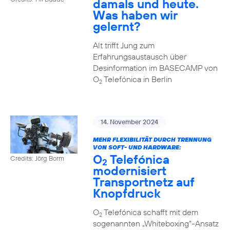
damals und heute.
Was haben wir
gelernt?
Alt trifft Jung zum
Erfahrungsaustausch über
Desinformation im BASECAMP von
O
Telefónica in Berlin
2
14. November 2024
MEHR FLEXIBILITÄT DURCH TRENNUNG
VON SOFT- UND HARDWARE:
O
Telefónica
Credits: Jörg Borm
2
modernisiert
Transportnetz auf
Knopfdruck
O
Telefónica schafft mit dem
2
sogenannten „Whiteboxing“-Ansatz