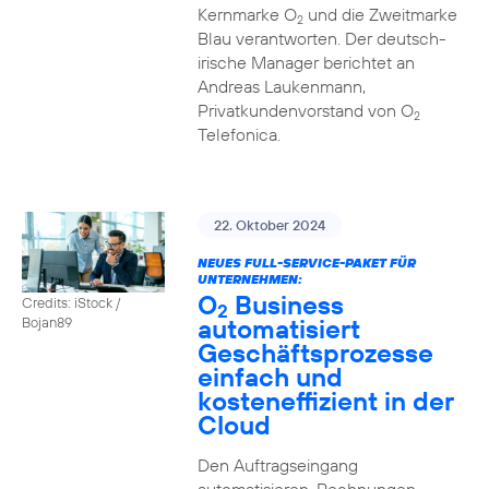
Kernmarke O
und die Zweitmarke
2
Blau verantworten. Der deutsch-
irische Manager berichtet an
Andreas Laukenmann,
Privatkundenvorstand von O
2
Telefonica.
22. Oktober 2024
NEUES FULL-SERVICE-PAKET FÜR
UNTERNEHMEN:
O
Business
Credits: iStock /
2
automatisiert
Bojan89
Geschäftsprozesse
einfach und
kosteneffizient in der
Cloud
Den Auftragseingang