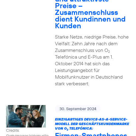
Preise –
Zusammenschluss
dient Kundinnen und
Kunden
Starke Netze, niedrige Preise, hohe
Vielfalt: Zehn Jahre nach dem
Zusammenschluss von O
2
Telefónica und E-Plus am 1.
Oktober 2014 hat sich das
Leistungsangebot für
Mobilfunknutzer in Deutschland
stark verbessert.
30. September 2024
EINZIGARTIGES DEVICE-AS-A-SERVICE-
MODELL DER GESCHÄFTSKUNDENMARKE
VON O
TELEFÓNICA:
Credits:
2
Firmen-Smartphones
Gettyimages/aldomurillo