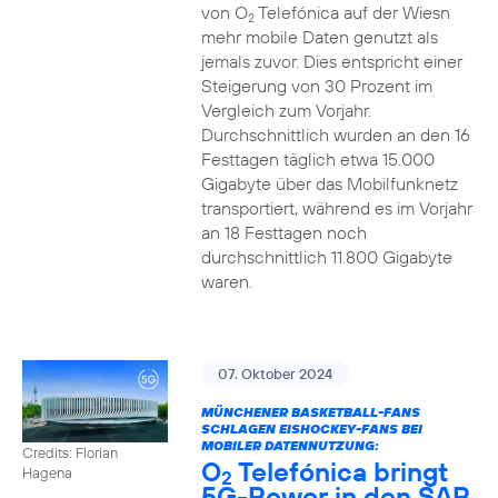
von O
Telefónica auf der Wiesn
2
mehr mobile Daten genutzt als
jemals zuvor. Dies entspricht einer
Steigerung von 30 Prozent im
Vergleich zum Vorjahr.
Durchschnittlich wurden an den 16
Festtagen täglich etwa 15.000
Gigabyte über das Mobilfunknetz
transportiert, während es im Vorjahr
an 18 Festtagen noch
durchschnittlich 11.800 Gigabyte
waren.
07. Oktober 2024
MÜNCHENER BASKETBALL-FANS
SCHLAGEN EISHOCKEY-FANS BEI
MOBILER DATENNUTZUNG:
Credits: Florian
O
Telefónica bringt
Hagena
2
5G-Power in den SAP