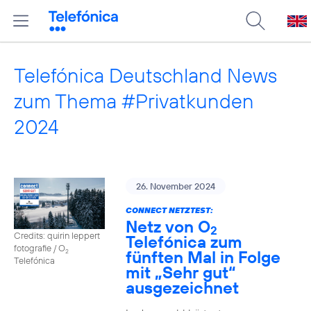
Telefónica Deutschland News
zum Thema #Privatkunden
2024
26. November 2024
CONNECT NETZTEST:
Netz von O
2
Credits: quirin leppert
Telefónica zum
fotografie / O
fünften Mal in Folge
2
Telefónica
mit „Sehr gut“
ausgezeichnet