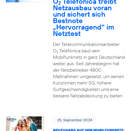
O
Telefónica treibt
2
Netzausbau voran
und sichert sich
Bestnote
„Hervorragend“ im
Netztest
Der Telekommunikationsanbieter
O
Telefónica baut sein
2
Mobilfunknetz in ganz Deutschland
weiter aus. Seit Jahresbeginn hat
der Netzbetreiber 4800
Maßnahmen umgesetzt, um seinen
Kund:innen mehr 5G, höhere
Surfgeschwindigkeiten und eine
bessere Netzabdeckung zu bieten.
25. September 2024
NEUZUGANG AUF DEM MOBILFUNKNETZ: