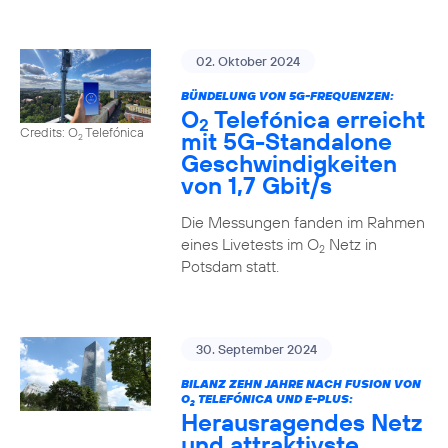
02. Oktober 2024
BÜNDELUNG VON 5G-FREQUENZEN:
O
Telefónica erreicht
2
Credits: O
Telefónica
mit 5G-Standalone
2
Geschwindigkeiten
von 1,7 Gbit/s
Die Messungen fanden im Rahmen
eines Livetests im O
Netz in
2
Potsdam statt.
30. September 2024
BILANZ ZEHN JAHRE NACH FUSION VON
O
TELEFÓNICA UND E-PLUS:
2
Herausragendes Netz
und attraktivste