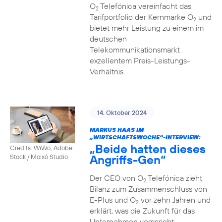
O
Telefónica vereinfacht das
2
Tarifportfolio der Kernmarke O
und
2
bietet mehr Leistung zu einem im
deutschen
Telekommunikationsmarkt
exzellentem Preis-Leistungs-
Verhältnis.
14. Oktober 2024
MARKUS HAAS IM
„WIRTSCHAFTSWOCHE“-INTERVIEW:
„Beide hatten dieses
Credits: WiWo, Adobe
Angriffs-Gen“
Stock / Moixó Studio
Der CEO von O
Telefónica zieht
2
Bilanz zum Zusammenschluss von
E-Plus und O
vor zehn Jahren und
2
erklärt, was die Zukunft für das
Unternehmen verspricht.