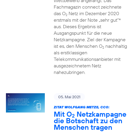
Wettbewerb angelangt. Das
Fachmagazin connect zeichnete
das O
Netz im Dezember 2020
2
erstmals mit der Note „sehr gut“*
aus. Dieses Ergebnis ist
Ausgangspunkt für die neue
Netzkampagne. Ziel der Kampagne
ist es, den Menschen O
nachhaltig
2
als erstklassigen
Telekommunikationsanbieter mit
ausgezeichnetem Netz
nahezubringen.
05. Mai 2021
ZITAT WOLFGANG METZE, CCO:
Mit O
Netzkampagne
2
die Botschaft zu den
Menschen tragen