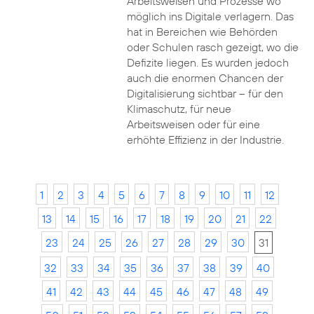
Arbeitsweisen und Prozesse wo
möglich ins Digitale verlagern. Das
hat in Bereichen wie Behörden
oder Schulen rasch gezeigt, wo die
Defizite liegen. Es wurden jedoch
auch die enormen Chancen der
Digitalisierung sichtbar – für den
Klimaschutz, für neue
Arbeitsweisen oder für eine
erhöhte Effizienz in der Industrie.
1
2
3
4
5
6
7
8
9
10
11
12
13
14
15
16
17
18
19
20
21
22
23
24
25
26
27
28
29
30
31
32
33
34
35
36
37
38
39
40
41
42
43
44
45
46
47
48
49