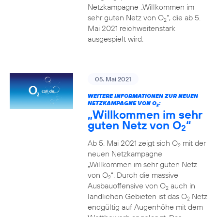
Netzkampagne „Willkommen im
sehr guten Netz von O
“, die ab 5.
2
Mai 2021 reichweitenstark
ausgespielt wird.
05. Mai 2021
WEITERE INFORMATIONEN ZUR NEUEN
NETZKAMPAGNE VON O
:
2
„Willkommen im sehr
guten Netz von O
“
2
Ab 5. Mai 2021 zeigt sich O
mit der
2
neuen Netzkampagne
„Willkommen im sehr guten Netz
von O
“. Durch die massive
2
Ausbauoffensive von O
auch in
2
ländlichen Gebieten ist das O
Netz
2
endgültig auf Augenhöhe mit dem