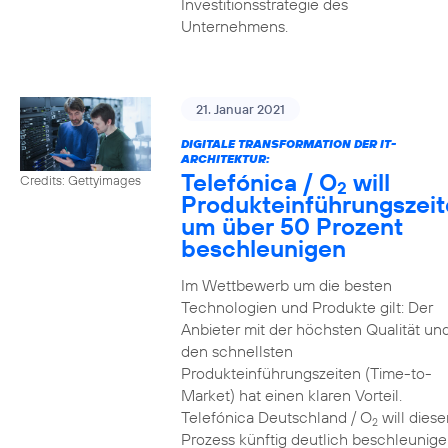
Investitionsstrategie des
Unternehmens.
21. Januar 2021
DIGITALE TRANSFORMATION DER IT-
ARCHITEKTUR:
Telefónica / O
will
Credits: Gettyimages
2
Produkteinführungszei
um über 50 Prozent
beschleunigen
Im Wettbewerb um die besten
Technologien und Produkte gilt: Der
Anbieter mit der höchsten Qualität un
den schnellsten
Produkteinführungszeiten (Time-to-
Market) hat einen klaren Vorteil.
Telefónica Deutschland / O
will diese
2
Prozess künftig deutlich beschleunig