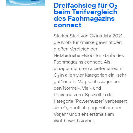
Dreifachsieg für O
2
beim Tarifvergleich
des Fachmagazins
connect
Starker Start von O
ins Jahr 2021 –
2
die Mobilfunkmarke gewinnt den
großen Vergleich der
Netzbetreiber-Mobilfunktarife des
Fachmagazins connect. Als
einziger der drei Anbieter erreicht
O
in allen vier Kategorien ein „sehr
2
gut“ und ist Vergleichssieger bei
den Normal-, Viel- und
Powernutzern. Speziell in der
Kategorie “Powernutzer” verbessert
sich O
deutlich gegenüber dem
2
Vorjahr und zieht erstmals am
Wettbewerb vorbei.