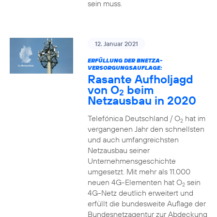
sein muss.
12. Januar 2021
ERFÜLLUNG DER BNETZA-
VERSORGUNGSAUFLAGE:
Rasante Aufholjagd
von O
beim
2
Netzausbau in 2020
Telefónica Deutschland / O
hat im
2
vergangenen Jahr den schnellsten
und auch umfangreichsten
Netzausbau seiner
Unternehmensgeschichte
umgesetzt. Mit mehr als 11.000
neuen 4G-Elementen hat O
sein
2
4G-Netz deutlich erweitert und
erfüllt die bundesweite Auflage der
Bundesnetzagentur zur Abdeckung