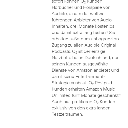
sofort können O
Kunden
2
Hörbücher und Hörspiele von
Audible, einem der weltweit
führenden Anbieter von Audio-
Inhalten, drei Monate kostenlos
und damit extra lang testen.
Sie
1
erhalten außerdem unbegrenzten
Zugang zu allen Audible Original
Podcasts. O
ist der einzige
2
Netzbetreiber in Deutschland, der
seinen Kunden ausgewählte
Dienste von Amazon anbietet und
damit seine Entertainment-
Strategie ausbaut. O
Postpaid
2
Kunden erhalten Amazon Music
Unlimited fünf Monate geschenkt.
2
Auch hier profitieren O
Kunden
2
exklusiv von den extra langen
Testzeiträumen.