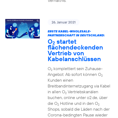
Verhältnis.
26. Januar 2021
ERSTE KABEL-WHOLESALE-
PARTNERSCHAFT IN DEUTSCHLAND:
O
startet
2
flächendeckenden
Vertrieb von
Kabelanschlüssen
O
komplettiert sein Zuhause-
2
Angebot: Ab sofort können O
2
Kunden einen
Breitbandinternetzugang via Kabel
in allen O
Vertriebskanälen
2
buchen, online unter o2.de, über
die O
Hotline und in den O
2
2
Shops, sobald die Läden nach der
Corona-bedingten Pause wieder