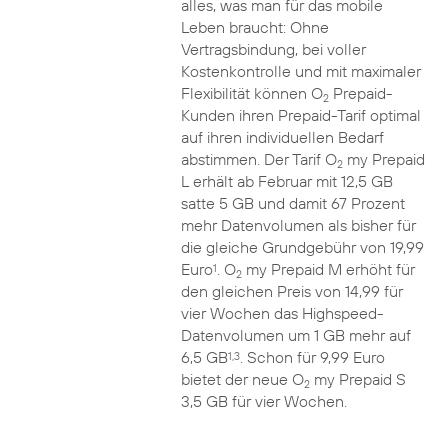
alles, was man für das mobile
Leben braucht: Ohne
Vertragsbindung, bei voller
Kostenkontrolle und mit maximaler
Flexibilität können O
Prepaid-
2
Kunden ihren Prepaid-Tarif optimal
auf ihren individuellen Bedarf
abstimmen. Der Tarif O
my Prepaid
2
L erhält ab Februar mit 12,5 GB
satte 5 GB und damit 67 Prozent
mehr Datenvolumen als bisher für
die gleiche Grundgebühr von 19,99
Euro
. O
my Prepaid M erhöht für
1
2
den gleichen Preis von 14,99 für
vier Wochen das Highspeed-
Datenvolumen um 1 GB mehr auf
6,5 GB
. Schon für 9,99 Euro
1,3
bietet der neue O
my Prepaid S
2
3,5 GB für vier Wochen.