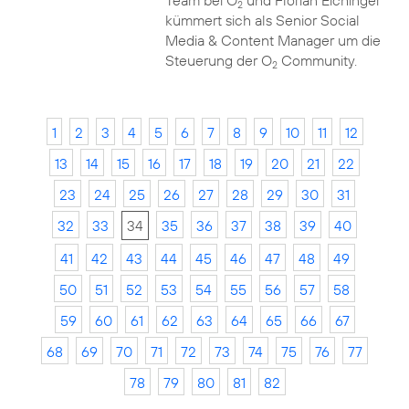
Team bei O
und Florian Eichinger
2
kümmert sich als Senior Social
Media & Content Manager um die
Steuerung der O
Community.
2
1
2
3
4
5
6
7
8
9
10
11
12
13
14
15
16
17
18
19
20
21
22
23
24
25
26
27
28
29
30
31
32
33
34
35
36
37
38
39
40
41
42
43
44
45
46
47
48
49
50
51
52
53
54
55
56
57
58
59
60
61
62
63
64
65
66
67
68
69
70
71
72
73
74
75
76
77
78
79
80
81
82