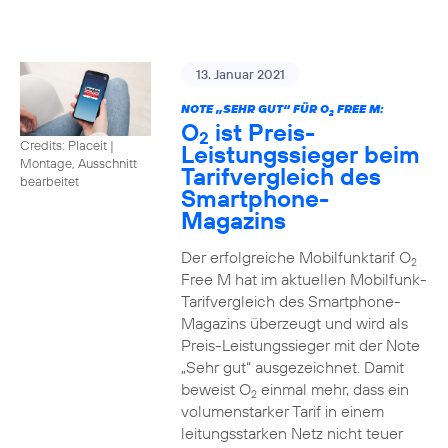
13. Januar 2021
NOTE „SEHR GUT“ FÜR O
FREE M:
2
O
ist Preis-
2
Credits: Placeit
|
Leistungssieger beim
Montage, Ausschnitt
Tarifvergleich des
bearbeitet
Smartphone-
Magazins
Der erfolgreiche Mobilfunktarif O
2
Free M hat im aktuellen Mobilfunk-
Tarifvergleich des Smartphone-
Magazins überzeugt und wird als
Preis-Leistungssieger mit der Note
„Sehr gut“ ausgezeichnet. Damit
beweist O
einmal mehr, dass ein
2
volumenstarker Tarif in einem
leitungsstarken Netz nicht teuer