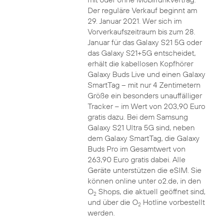
Der reguläre Verkauf beginnt am
29. Januar 2021. Wer sich im
Vorverkaufszeitraum bis zum 28.
Januar für das Galaxy S21 5G oder
das Galaxy S21+5G entscheidet,
erhält die kabellosen Kopfhörer
Galaxy Buds Live und einen Galaxy
SmartTag – mit nur 4 Zentimetern
Größe ein besonders unauffälliger
Tracker – im Wert von 203,90 Euro
gratis dazu. Bei dem Samsung
Galaxy S21 Ultra 5G sind, neben
dem Galaxy SmartTag, die Galaxy
Buds Pro im Gesamtwert von
263,90 Euro gratis dabei. Alle
Geräte unterstützen die eSIM. Sie
können online unter o2.de, in den
O
Shops, die aktuell geöffnet sind,
2
und über die O
Hotline vorbestellt
2
werden.