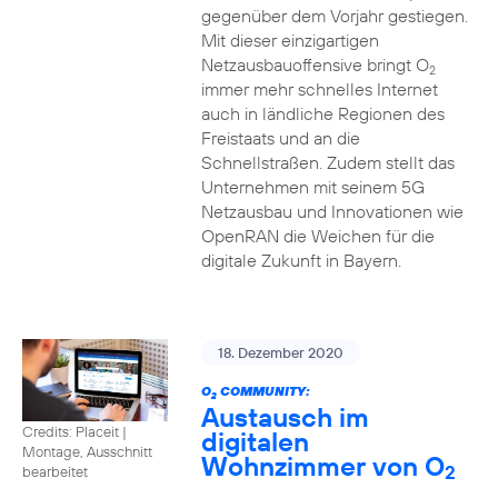
gegenüber dem Vorjahr gestiegen.
Mit dieser einzigartigen
Netzausbauoffensive bringt O
2
immer mehr schnelles Internet
auch in ländliche Regionen des
Freistaats und an die
Schnellstraßen. Zudem stellt das
Unternehmen mit seinem 5G
Netzausbau und Innovationen wie
OpenRAN die Weichen für die
digitale Zukunft in Bayern.
18. Dezember 2020
O
COMMUNITY:
2
Austausch im
Credits: Placeit
|
digitalen
Montage, Ausschnitt
Wohnzimmer von O
2
bearbeitet