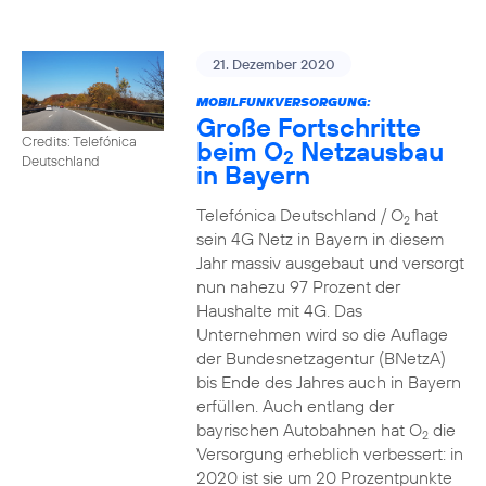
21. Dezember 2020
MOBILFUNKVERSORGUNG:
Große Fortschritte
Credits: Telefónica
beim O
Netzausbau
2
Deutschland
in Bayern
Telefónica Deutschland / O
hat
2
sein 4G Netz in Bayern in diesem
Jahr massiv ausgebaut und versorgt
nun nahezu 97 Prozent der
Haushalte mit 4G. Das
Unternehmen wird so die Auflage
der Bundesnetzagentur (BNetzA)
bis Ende des Jahres auch in Bayern
erfüllen. Auch entlang der
bayrischen Autobahnen hat O
die
2
Versorgung erheblich verbessert: in
2020 ist sie um 20 Prozentpunkte