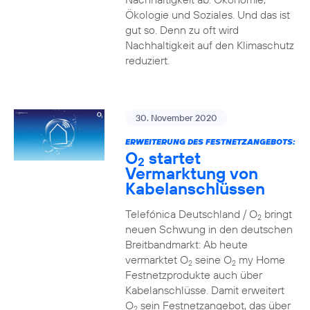
Ökologie und Soziales. Und das ist
gut so. Denn zu oft wird
Nachhaltigkeit auf den Klimaschutz
reduziert.
30. November 2020
ERWEITERUNG DES FESTNETZANGEBOTS:
O
startet
2
Vermarktung von
Kabelanschlüssen
Telefónica Deutschland / O
bringt
2
neuen Schwung in den deutschen
Breitbandmarkt: Ab heute
vermarktet O
seine O
my Home
2
2
Festnetzprodukte auch über
Kabelanschlüsse. Damit erweitert
O
sein Festnetzangebot, das über
2