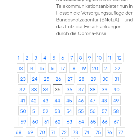
Telekommunikationsanbieter nun in
Hessen die Versorgungsauflage der
Bundesnetzagentur (BNetzA) – und
das trotz der Einschränkungen
durch die Corona-Krise.
1
2
3
4
5
6
7
8
9
10
11
12
13
14
15
16
17
18
19
20
21
22
23
24
25
26
27
28
29
30
31
32
33
34
35
36
37
38
39
40
41
42
43
44
45
46
47
48
49
50
51
52
53
54
55
56
57
58
59
60
61
62
63
64
65
66
67
68
69
70
71
72
73
74
75
76
77