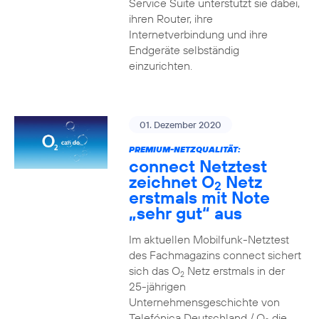
Service Suite unterstützt sie dabei,
ihren Router, ihre
Internetverbindung und ihre
Endgeräte selbständig
einzurichten.
01. Dezember 2020
PREMIUM-NETZQUALITÄT:
connect Netztest
zeichnet O
Netz
2
erstmals mit Note
„sehr gut“ aus
Im aktuellen Mobilfunk-Netztest
des Fachmagazins connect sichert
sich das O
Netz erstmals in der
2
25-jährigen
Unternehmensgeschichte von
Telefónica Deutschland / O
die