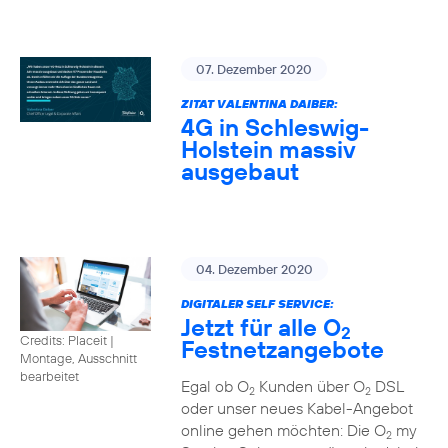
07. Dezember 2020
ZITAT VALENTINA DAIBER:
4G in Schleswig-
Holstein massiv
ausgebaut
04. Dezember 2020
DIGITALER SELF SERVICE:
Jetzt für alle O
2
Credits: Placeit
|
Festnetzangebote
Montage, Ausschnitt
bearbeitet
Egal ob O
Kunden über O
DSL
2
2
oder unser neues Kabel-Angebot
online gehen möchten: Die O
my
2