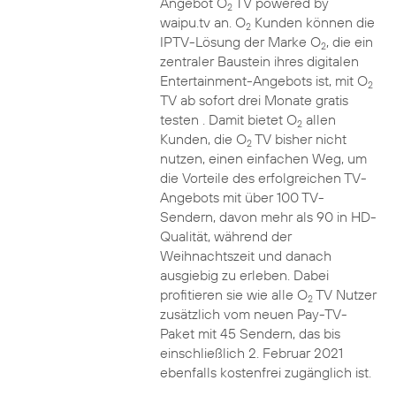
Angebot O
TV powered by
2
waipu.tv an. O
Kunden können die
2
IPTV-Lösung der Marke O
, die ein
2
zentraler Baustein ihres digitalen
Entertainment-Angebots ist, mit O
2
TV ab sofort drei Monate gratis
testen . Damit bietet O
allen
2
Kunden, die O
TV bisher nicht
2
nutzen, einen einfachen Weg, um
die Vorteile des erfolgreichen TV-
Angebots mit über 100 TV-
Sendern, davon mehr als 90 in HD-
Qualität, während der
Weihnachtszeit und danach
ausgiebig zu erleben. Dabei
profitieren sie wie alle O
TV Nutzer
2
zusätzlich vom neuen Pay-TV-
Paket mit 45 Sendern, das bis
einschließlich 2. Februar 2021
ebenfalls kostenfrei zugänglich ist.