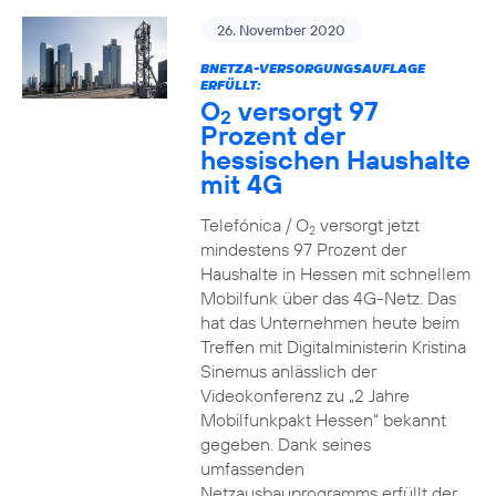
26. November 2020
BNETZA-VERSORGUNGSAUFLAGE
ERFÜLLT:
O
versorgt 97
2
Prozent der
hessischen Haushalte
mit 4G
Telefónica / O
versorgt jetzt
2
mindestens 97 Prozent der
Haushalte in Hessen mit schnellem
Mobilfunk über das 4G-Netz. Das
hat das Unternehmen heute beim
Treffen mit Digitalministerin Kristina
Sinemus anlässlich der
Videokonferenz zu „2 Jahre
Mobilfunkpakt Hessen“ bekannt
gegeben. Dank seines
umfassenden
Netzausbauprogramms erfüllt der