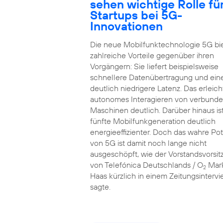
sehen wichtige Rolle fü
Startups bei 5G-
Innovationen
Die neue Mobilfunktechnologie 5G bi
zahlreiche Vorteile gegenüber ihren
Vorgängern: Sie liefert beispielsweise
schnellere Datenübertragung und ein
deutlich niedrigere Latenz. Das erleich
autonomes Interagieren von verbund
Maschinen deutlich. Darüber hinaus ist
fünfte Mobilfunkgeneration deutlich
energieeffizienter. Doch das wahre Pot
von 5G ist damit noch lange nicht
ausgeschöpft, wie der Vorstandsvorsi
von Telefónica Deutschlands / O
Mar
2
Haas kürzlich in einem Zeitungsinterv
sagte.