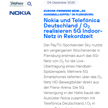
09. Dezember 2020
EUROPA-PREMIERE BEIM „5G
HANDBALLGIPFEL“ IN FLENSBURG:
Nokia und Telefónica
Deutschland / O
2
realisieren 5G Indoor-
Netz in Rekordzeit
Der PayTV-Sportsender Sky nutzte
am vergangenen Wochenende in
Flensburg erstmals auch das 5G-
Netz von O
für die Live-
2
Übertragung eines Handball-
Spitzenspiels. Mehrere 5G
Smartphones lieferten über das O
2
Netz HD-Bewegtbilder direkt aus
der Flens-Arena. Die 5G
Versorgung in der Halle baute der
Ausrüster Nokia zusammen mit
Telefónica Deutschland / O
in
2