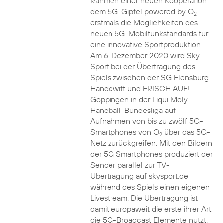
Rahmen einer neuen Kooperation –
dem 5G-Gipfel powered by O
-
2
erstmals die Möglichkeiten des
neuen 5G-Mobilfunkstandards für
eine innovative Sportproduktion.
Am 6. Dezember 2020 wird Sky
Sport bei der Übertragung des
Spiels zwischen der SG Flensburg-
Handewitt und FRISCH AUF!
Göppingen in der Liqui Moly
Handball-Bundesliga auf
Aufnahmen von bis zu zwölf 5G-
Smartphones von O
über das 5G-
2
Netz zurückgreifen. Mit den Bildern
der 5G Smartphones produziert der
Sender parallel zur TV-
Übertragung auf skysport.de
während des Spiels einen eigenen
Livestream. Die Übertragung ist
damit europaweit die erste ihrer Art,
die 5G-Broadcast Elemente nutzt.