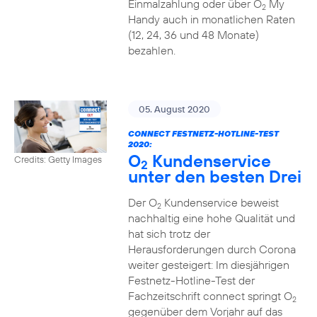
Einmalzahlung oder über O
My
2
Handy auch in monatlichen Raten
(12, 24, 36 und 48 Monate)
bezahlen.
05. August 2020
CONNECT FESTNETZ-HOTLINE-TEST
2020:
O
Kundenservice
Credits: Getty Images
2
unter den besten Drei
Der O
Kundenservice beweist
2
nachhaltig eine hohe Qualität und
hat sich trotz der
Herausforderungen durch Corona
weiter gesteigert: Im diesjährigen
Festnetz-Hotline-Test der
Fachzeitschrift connect springt O
2
gegenüber dem Vorjahr auf das