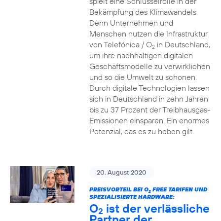
spielt eine Schlüsselrolle in der
Bekämpfung des Klimawandels.
Denn Unternehmen und
Menschen nutzen die Infrastruktur
von Telefónica / O
in Deutschland,
2
um ihre nachhaltigen digitalen
Geschäftsmodelle zu verwirklichen
und so die Umwelt zu schonen.
Durch digitale Technologien lassen
sich in Deutschland in zehn Jahren
bis zu 37 Prozent der Treibhausgas-
Emissionen einsparen. Ein enormes
Potenzial, das es zu heben gilt.
20. August 2020
PREISVORTEIL BEI O
FREE TARIFEN UND
2
SPEZIALISIERTE HARDWARE:
O
ist der verlässliche
2
Partner der