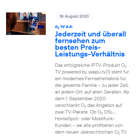
18. August 2020
O
TV 2.0:
2
Jederzeit und überall
fernsehen zum
besten Preis-
Leistungs-Verhältnis
Das erfolgreiche IPTV-Produkt O
2
TV powered by waipu.tv(1) steht für
ein modernes Fernseherlebnis für
die gesamte Familie – zu jeder Zeit,
an jedem Ort, auf allen Geräten. Ab
dem 1. September 2020
verschlankt O
das Angebot auf
2
zwei TV-Pakete. Ob O
DSL-,
2
HomeSpot- oder Mobilfunk-
Kunden – sie alle profitieren von
dem neuen übersichtlichen O
TV
2