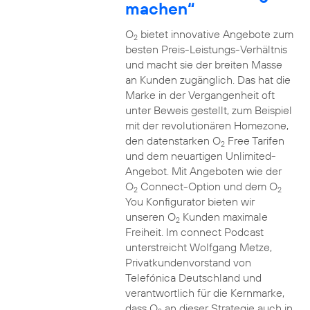
machen“
O
bietet innovative Angebote zum
2
besten Preis-Leistungs-Verhältnis
und macht sie der breiten Masse
an Kunden zugänglich. Das hat die
Marke in der Vergangenheit oft
unter Beweis gestellt, zum Beispiel
mit der revolutionären Homezone,
den datenstarken O
Free Tarifen
2
und dem neuartigen Unlimited-
Angebot. Mit Angeboten wie der
O
Connect-Option und dem O
2
2
You Konfigurator bieten wir
unseren O
Kunden maximale
2
Freiheit. Im connect Podcast
unterstreicht Wolfgang Metze,
Privatkundenvorstand von
Telefónica Deutschland und
verantwortlich für die Kernmarke,
dass O
an dieser Strategie auch in