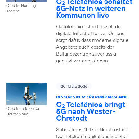
O
Telefónica schaltet
2
Credits: Henning
5G-Netz in weiteren
Koepke
Kommunen live
O
Telefónica stärkt gezielt die
2
digitale Infrastruktur vor Ort und
sorgt dafür, dass moderne digitale
Angebote auch abseits der
Ballungszentren zuverlässig
genutzt werden können
20. März 2026
BESSERES NETZ FÜR NORDFRIESLAND
O
Telefónica bringt
2
Credits: Telefónica
5G nach Wester-
Deutschland
Ohrstedt
Schnelleres Netz in Nordfriesland:
Der Telekommunikationsanbieter