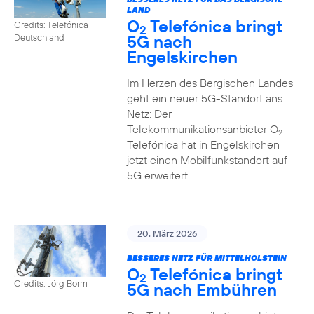
LAND
O
Telefónica bringt
Credits: Telefónica
2
5G nach
Deutschland
Engelskirchen
Im Herzen des Bergischen Landes
geht ein neuer 5G-Standort ans
Netz: Der
Telekommunikationsanbieter O
2
Telefónica hat in Engelskirchen
jetzt einen Mobilfunkstandort auf
5G erweitert
20. März 2026
BESSERES NETZ FÜR MITTELHOLSTEIN
O
Telefónica bringt
2
Credits: Jörg Borm
5G nach Embühren