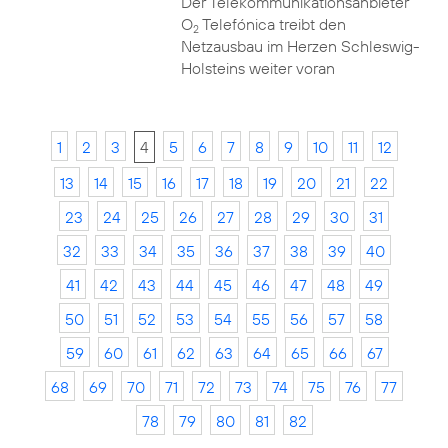
Der Telekommunikationsanbieter
O
Telefónica treibt den
2
Netzausbau im Herzen Schleswig-
Holsteins weiter voran
1
2
3
4
5
6
7
8
9
10
11
12
13
14
15
16
17
18
19
20
21
22
23
24
25
26
27
28
29
30
31
32
33
34
35
36
37
38
39
40
41
42
43
44
45
46
47
48
49
50
51
52
53
54
55
56
57
58
59
60
61
62
63
64
65
66
67
68
69
70
71
72
73
74
75
76
77
78
79
80
81
82